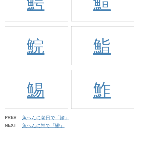
鰐
鰚
鯇
鮨
鯣
鮓
PREV
魚へんに老日で「鰭」
NEXT
魚へんに神で「鰰」