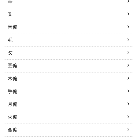
辛
又
音偏
毛
攵
豆偏
木偏
手偏
月偏
火偏
金偏