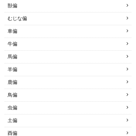
獣偏
むじな偏
車偏
牛偏
馬偏
羊偏
鹿偏
鳥偏
虫偏
土偏
酉偏