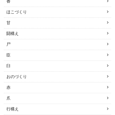
香
ほこづくり
甘
闘構え
尸
臣
臼
おのづくり
赤
爪
行構え