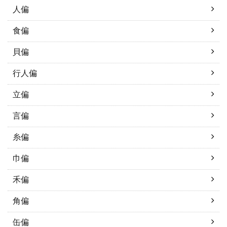
人偏
食偏
貝偏
行人偏
立偏
言偏
糸偏
巾偏
禾偏
角偏
缶偏