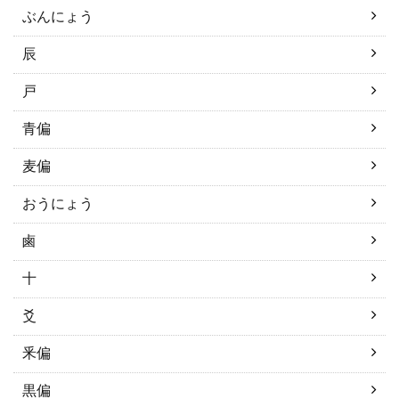
ぶんにょう
辰
戸
青偏
麦偏
おうにょう
鹵
十
爻
釆偏
黒偏