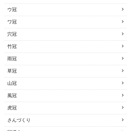
ウ冠
ワ冠
穴冠
竹冠
雨冠
草冠
山冠
風冠
虎冠
さんづくり