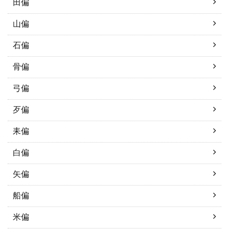
田偏
山偏
石偏
骨偏
弓偏
歹偏
耒偏
白偏
矢偏
船偏
米偏