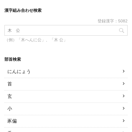
漢字組み合わせ検索
登録漢字：5082
（例）「木へんに公」、「木 公」
部首検索
にんにょう
首
玄
小
豕偏