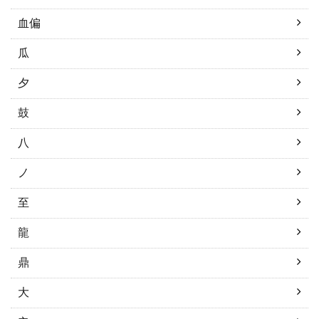
血偏
瓜
夕
鼓
八
ノ
至
龍
鼎
大