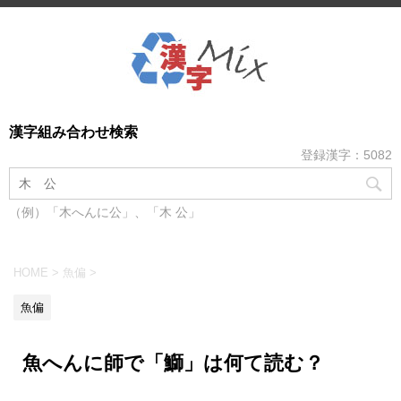
漢字組み合わせ検索
登録漢字：5082
（例）「木へんに公」、「木 公」
HOME
>
魚偏
>
魚偏
魚へんに師で「鰤」は何て読む？