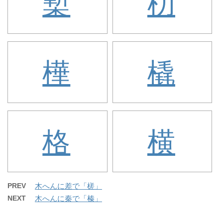
槧
朷
樺
橇
格
横
PREV
木へんに差で「槎」
NEXT
木へんに秦で「榛」