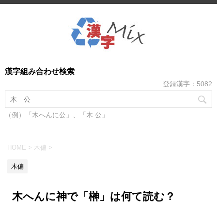
漢字組み合わせ検索
登録漢字：5082
（例）「木へんに公」、「木 公」
HOME
>
木偏
>
木偏
木へんに神で「榊」は何て読む？