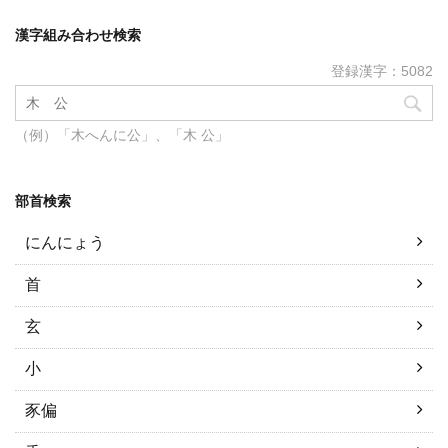
漢字組み合わせ検索
登録漢字：5082
（例）「木へんに公」、「木 公」
部首検索
にんにょう
首
玄
小
豕偏