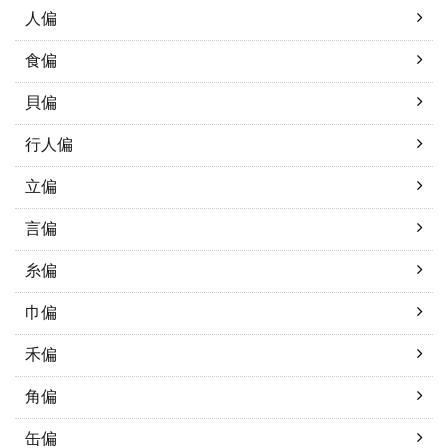
人偏
食偏
貝偏
行人偏
立偏
言偏
糸偏
巾偏
禾偏
角偏
缶偏