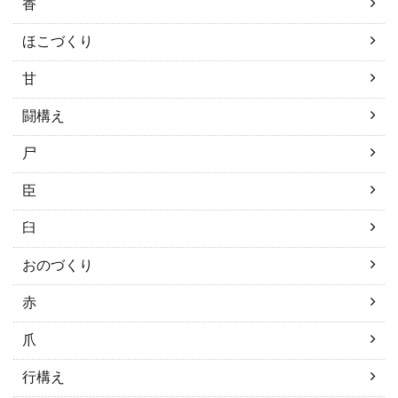
香
ほこづくり
甘
闘構え
尸
臣
臼
おのづくり
赤
爪
行構え