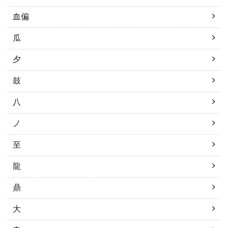
血偏
瓜
夕
鼓
八
ノ
至
龍
鼎
大