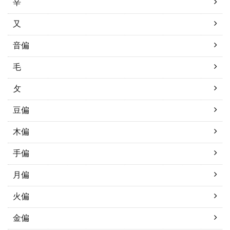
辛
又
音偏
毛
攵
豆偏
木偏
手偏
月偏
火偏
金偏