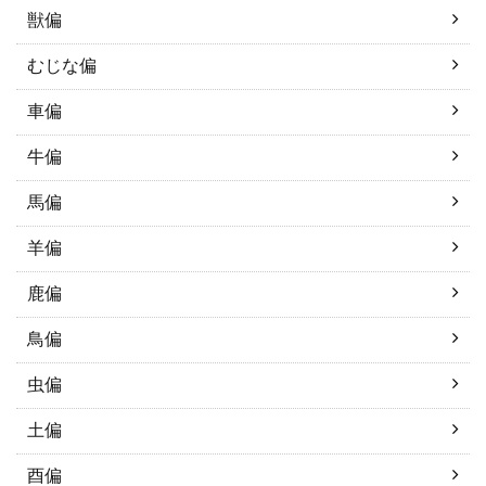
獣偏
むじな偏
車偏
牛偏
馬偏
羊偏
鹿偏
鳥偏
虫偏
土偏
酉偏