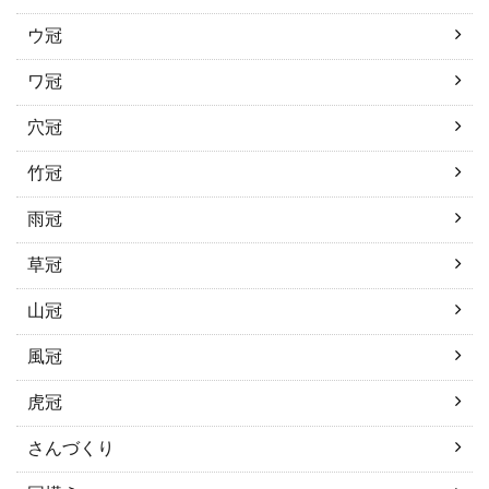
ウ冠
ワ冠
穴冠
竹冠
雨冠
草冠
山冠
風冠
虎冠
さんづくり