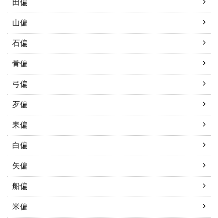
田偏
山偏
石偏
骨偏
弓偏
歹偏
耒偏
白偏
矢偏
船偏
米偏