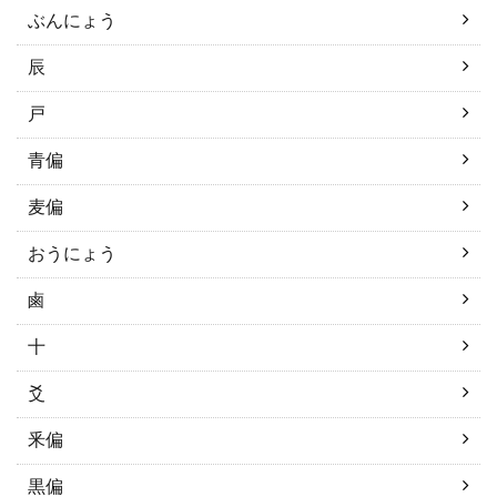
ぶんにょう
辰
戸
青偏
麦偏
おうにょう
鹵
十
爻
釆偏
黒偏