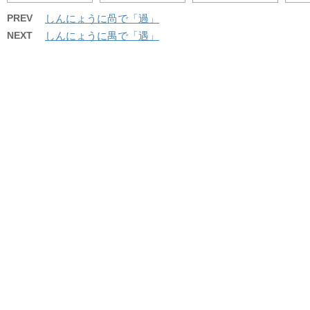
PREV
しんにょうに咼で「過」
NEXT
しんにょうに禺で「遇」