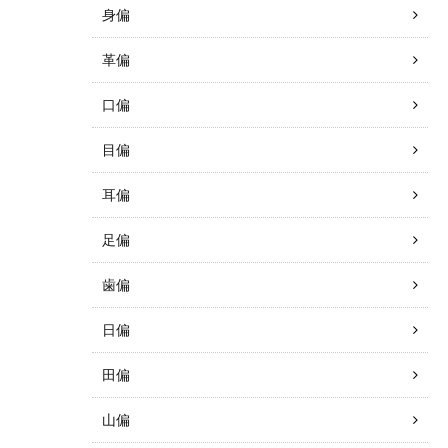
身偏
革偏
口偏
目偏
耳偏
足偏
歯偏
日偏
田偏
山偏