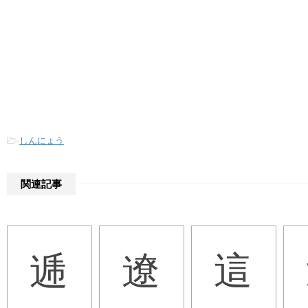
-
しんにょう
関連記事
逓
遼
這