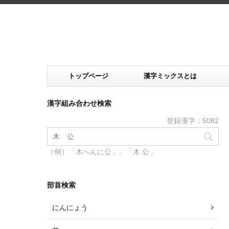
トップページ
漢字ミックスとは
漢字組み合わせ検索
登録漢字：5082
（例）「木へんに公」、「木 公」
部首検索
にんにょう