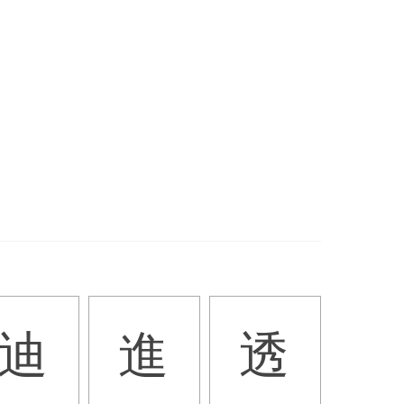
迪
進
透