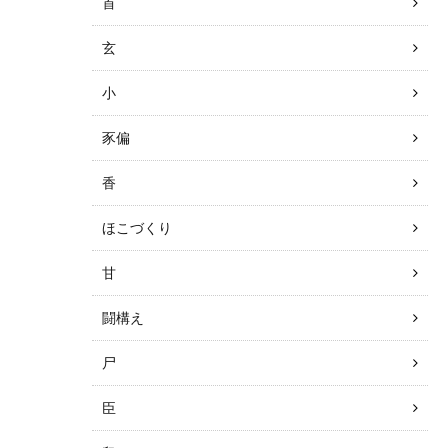
首
玄
小
豕偏
香
ほこづくり
甘
闘構え
尸
臣