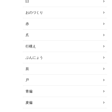
臼
おのづくり
赤
爪
行構え
ぶんにょう
辰
戸
青偏
麦偏