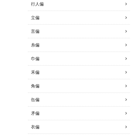
行人偏
立偏
言偏
糸偏
巾偏
禾偏
角偏
缶偏
矛偏
衣偏