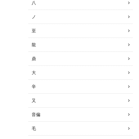
八
ノ
至
龍
鼎
大
辛
又
音偏
毛