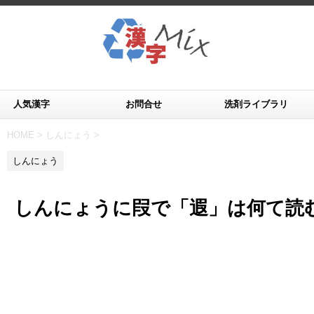
人気漢字
お問合せ
洗剤ライブラリ
HOME
>
しんにょう
>
しんにょう
しんにょうに叚で「遐」は何て読