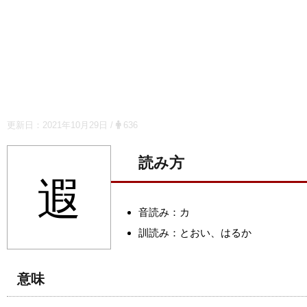
更新日：
2021年10月29日
/
636
読み方
遐
音読み：カ
訓読み：とおい、はるか
意味