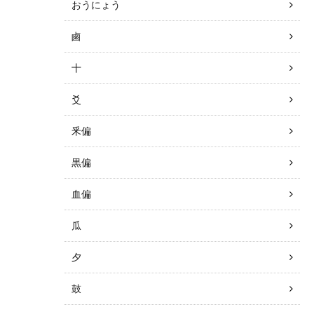
おうにょう
鹵
十
爻
釆偏
黒偏
血偏
瓜
夕
鼓