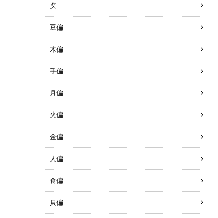
攵
豆偏
木偏
手偏
月偏
火偏
金偏
人偏
食偏
貝偏