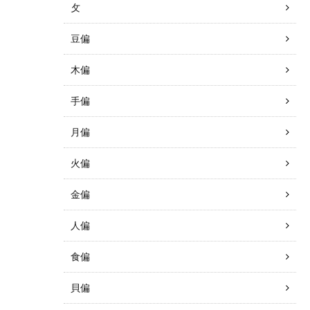
攵
豆偏
木偏
手偏
月偏
火偏
金偏
人偏
食偏
貝偏