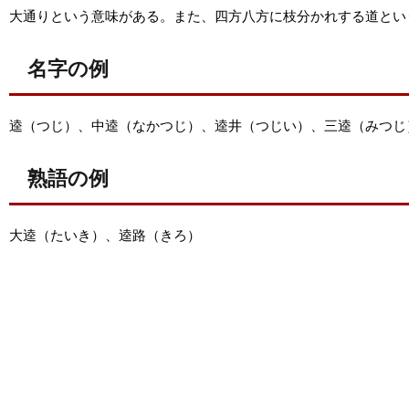
大通りという意味がある。また、四方八方に枝分かれする道とい
名字の例
逵（つじ）、中逵（なかつじ）、逵井（つじい）、三逵（みつじ
熟語の例
大逵（たいき）、逵路（きろ）