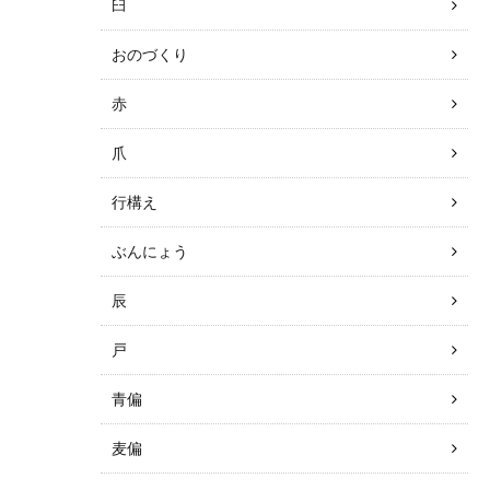
臼
おのづくり
赤
爪
行構え
ぶんにょう
辰
戸
青偏
麦偏