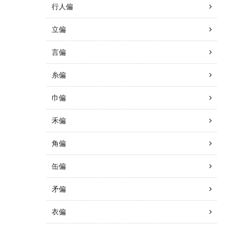
行人偏
立偏
言偏
糸偏
巾偏
禾偏
角偏
缶偏
矛偏
衣偏