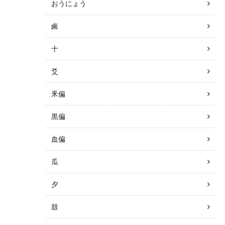
おうにょう
鹵
十
爻
釆偏
黒偏
血偏
瓜
夕
鼓