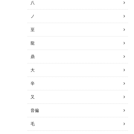
八
ノ
至
龍
鼎
大
辛
又
音偏
毛