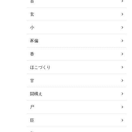
首
玄
小
豕偏
香
ほこづくり
甘
闘構え
尸
臣