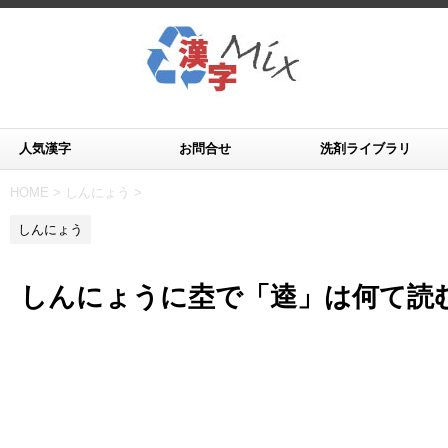
人気漢字
お問合せ
洗剤ライブラリ
HOME
>
しんにょう
>
しんにょう
しんにょうに坴で「逵」は何て読