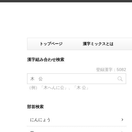
トップページ
漢字ミックスとは
漢字組み合わせ検索
登録漢字：5082
（例）「木へんに公」、「木 公」
部首検索
にんにょう