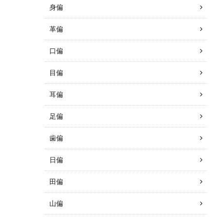
身偏
革偏
口偏
目偏
耳偏
足偏
歯偏
日偏
田偏
山偏