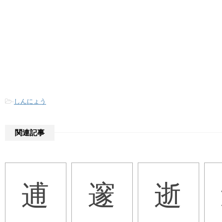
-
しんにょう
関連記事
逋
邃
逝