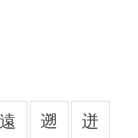
遠
遡
迸