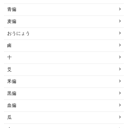
青偏
麦偏
おうにょう
鹵
十
爻
釆偏
黒偏
血偏
瓜