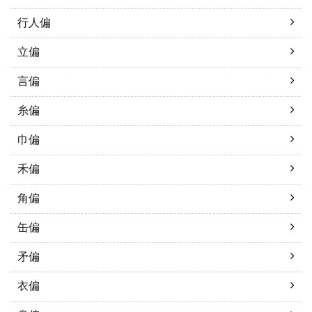
行人偏
立偏
言偏
糸偏
巾偏
禾偏
角偏
缶偏
矛偏
衣偏