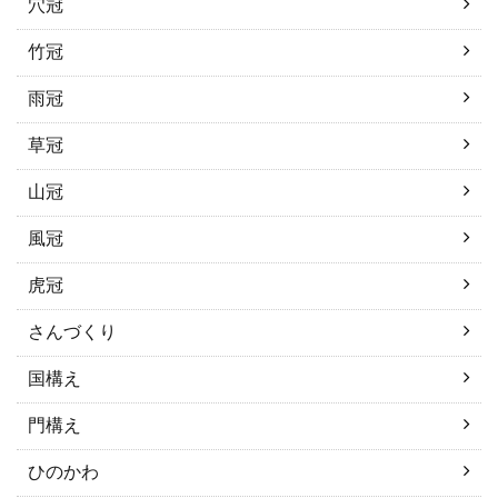
穴冠
竹冠
雨冠
草冠
山冠
風冠
虎冠
さんづくり
国構え
門構え
ひのかわ