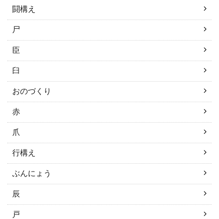
闘構え
尸
臣
臼
おのづくり
赤
爪
行構え
ぶんにょう
辰
戸