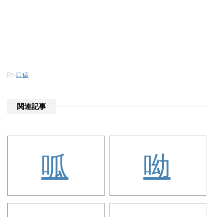
-
口偏
関連記事
呱
呦