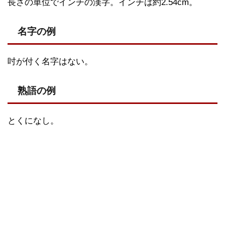
長さの単位でインチの漢字。インチは約2.54cm。
名字の例
吋が付く名字はない。
熟語の例
とくになし。