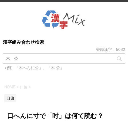
漢字組み合わせ検索
登録漢字：5082
（例）「木へんに公」、「木 公」
HOME
>
口偏
>
口偏
口へんに寸で「吋」は何て読む？