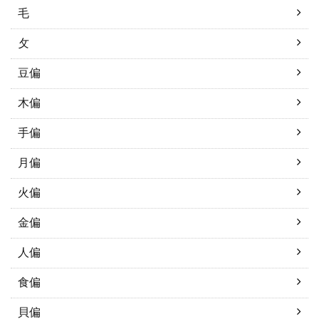
毛
攵
豆偏
木偏
手偏
月偏
火偏
金偏
人偏
食偏
貝偏