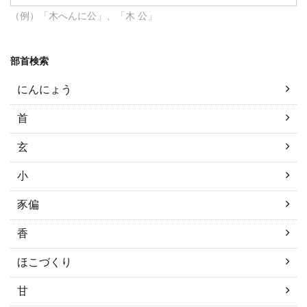
（例）「木へんに公」、「木 公」
部首検索
にんにょう
首
玄
小
豕偏
香
ほこづくり
甘