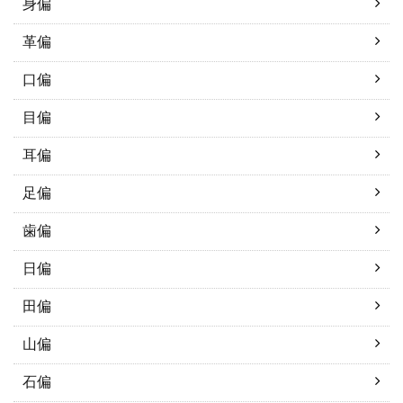
身偏
革偏
口偏
目偏
耳偏
足偏
歯偏
日偏
田偏
山偏
石偏