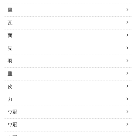
風
瓦
面
見
羽
皿
皮
力
ウ冠
ワ冠