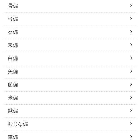
骨偏
弓偏
歹偏
耒偏
白偏
矢偏
船偏
米偏
獣偏
むじな偏
車偏