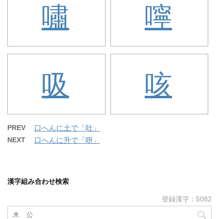
嘯
嚀
吸
咳
PREV
口へんに土で「吐」
NEXT
口へんに升で「呏」
漢字組み合わせ検索
登録漢字：5082