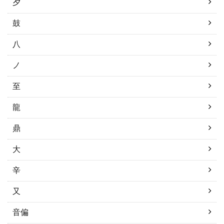
夕
鼓
八
ノ
至
龍
鼎
大
辛
又
音偏