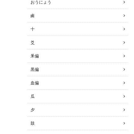
おうにょう
鹵
十
爻
釆偏
黒偏
血偏
瓜
夕
鼓