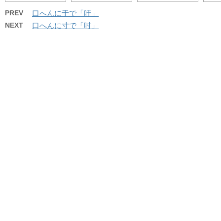
PREV
口へんに于で「吁」
NEXT
口へんに寸で「吋」