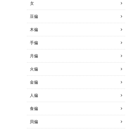
攵
豆偏
木偏
手偏
月偏
火偏
金偏
人偏
食偏
貝偏