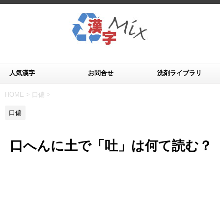
人気漢字
お問合せ
洗剤ライブラリ
HOME
>
口偏
>
口偏
口へんに土で「吐」は何て読む？