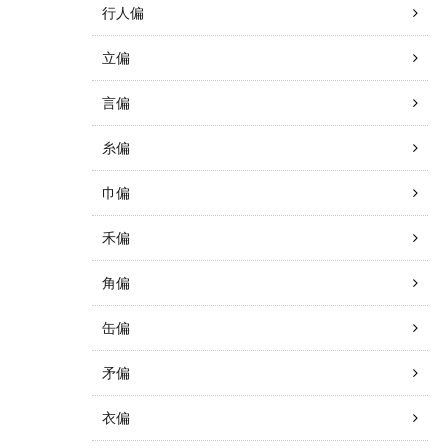
行人偏
立偏
言偏
糸偏
巾偏
禾偏
角偏
缶偏
矛偏
衣偏