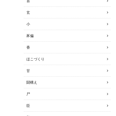
首
玄
小
豕偏
香
ほこづくり
甘
闘構え
尸
臣