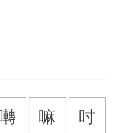
囀
嘛
吋