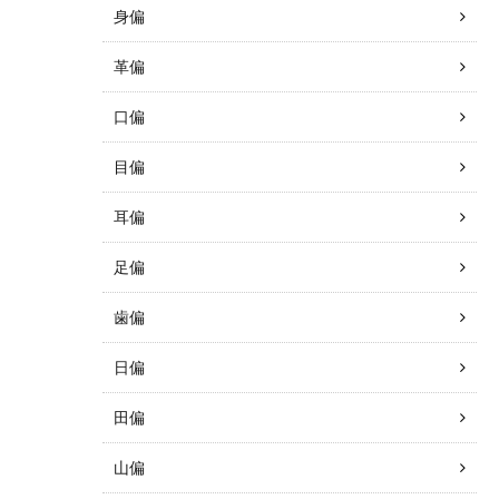
身偏
革偏
口偏
目偏
耳偏
足偏
歯偏
日偏
田偏
山偏