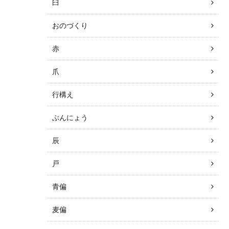
臼
おのづくり
赤
爪
行構え
ぶんにょう
辰
戸
青偏
麦偏