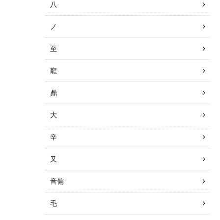
八
ノ
至
龍
鼎
大
辛
又
音偏
毛