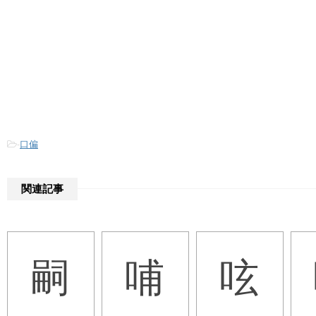
-
口偏
関連記事
嗣
哺
呟