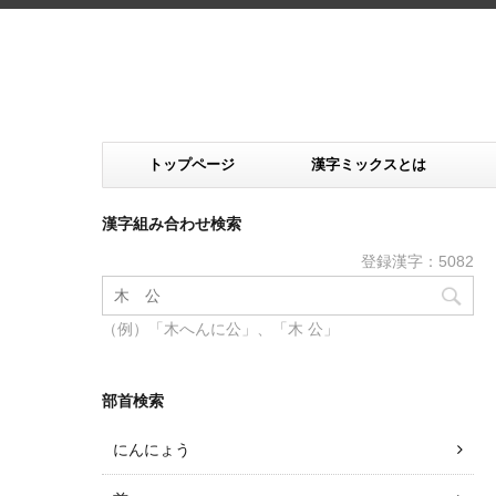
トップページ
漢字ミックスとは
漢字組み合わせ検索
登録漢字：5082
（例）「木へんに公」、「木 公」
部首検索
にんにょう