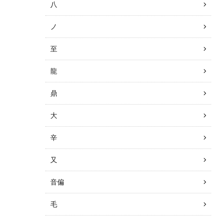
八
ノ
至
龍
鼎
大
辛
又
音偏
毛