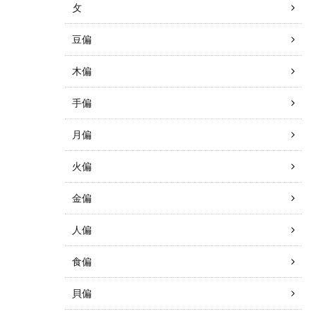
攵
豆偏
木偏
手偏
月偏
火偏
金偏
人偏
食偏
貝偏