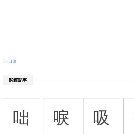
-
口偏
関連記事
咄
唳
吸