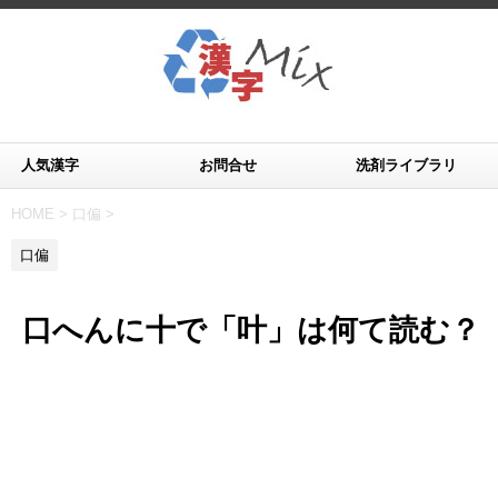
人気漢字
お問合せ
洗剤ライブラリ
HOME
>
口偏
>
口偏
口へんに十で「叶」は何て読む？