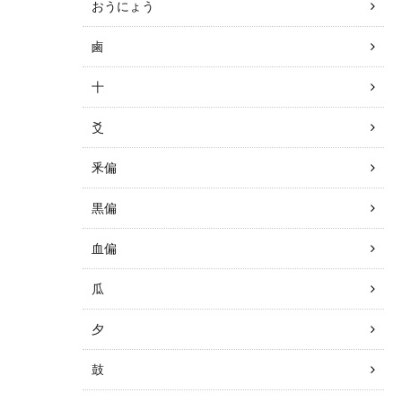
おうにょう
鹵
十
爻
釆偏
黒偏
血偏
瓜
夕
鼓