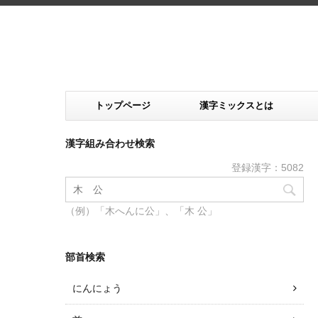
トップページ
漢字ミックスとは
漢字組み合わせ検索
登録漢字：5082
（例）「木へんに公」、「木 公」
部首検索
にんにょう