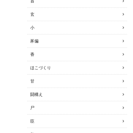
首
玄
小
豕偏
香
ほこづくり
甘
闘構え
尸
臣