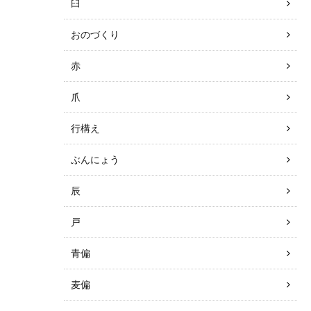
臼
おのづくり
赤
爪
行構え
ぶんにょう
辰
戸
青偏
麦偏