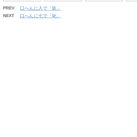
PREV
口へんに入で「叺」
NEXT
口へんに七で「叱」