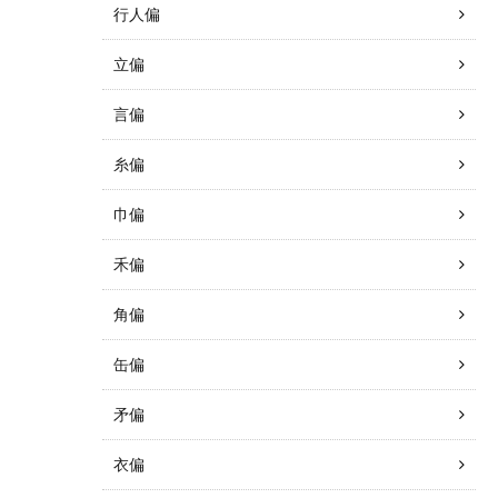
行人偏
立偏
言偏
糸偏
巾偏
禾偏
角偏
缶偏
矛偏
衣偏