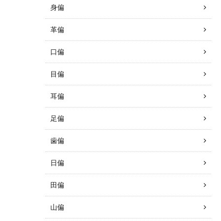
身偏
革偏
口偏
目偏
耳偏
足偏
歯偏
日偏
田偏
山偏