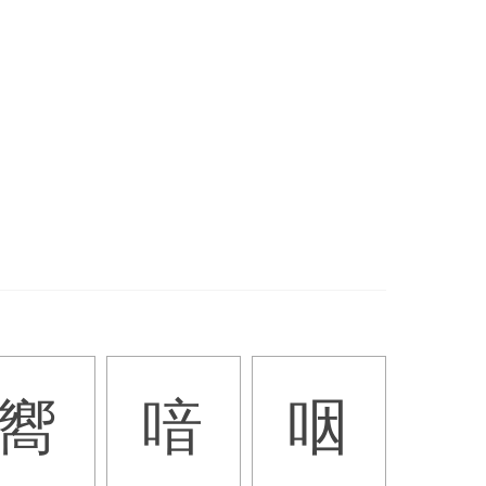
嚮
喑
咽