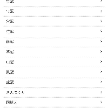
ウ冠
ワ冠
穴冠
竹冠
雨冠
草冠
山冠
風冠
虎冠
さんづくり
国構え