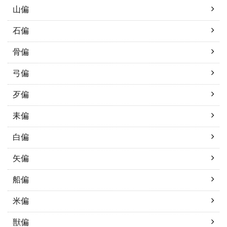
山偏
石偏
骨偏
弓偏
歹偏
耒偏
白偏
矢偏
船偏
米偏
獣偏