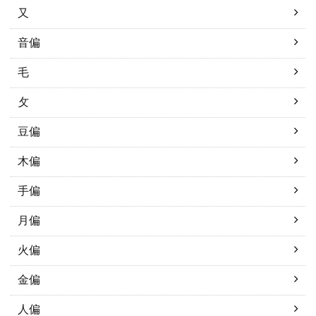
又
音偏
毛
攵
豆偏
木偏
手偏
月偏
火偏
金偏
人偏