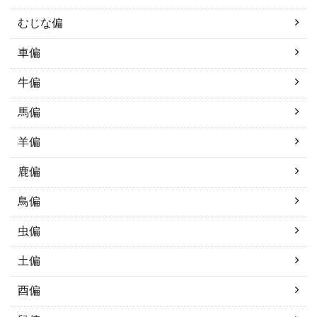
むじな偏
車偏
牛偏
馬偏
羊偏
鹿偏
鳥偏
虫偏
土偏
酉偏