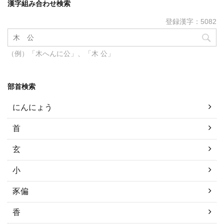
漢字組み合わせ検索
登録漢字：5082
（例）「木へんに公」、「木 公」
部首検索
にんにょう
首
玄
小
豕偏
香