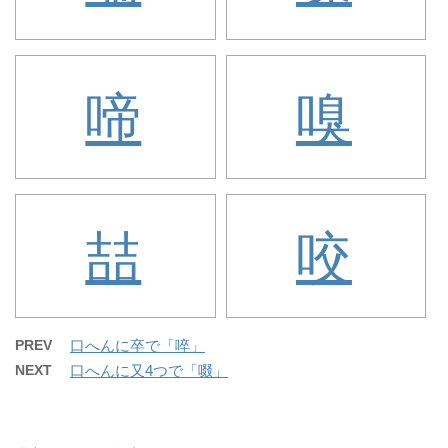
啼
嗅
喆
咬
PREV
口へんに卒で「啐」
NEXT
口へんに又4つで「啜」