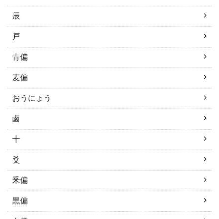
辰
戸
青偏
麦偏
おうにょう
鹵
十
爻
釆偏
黒偏