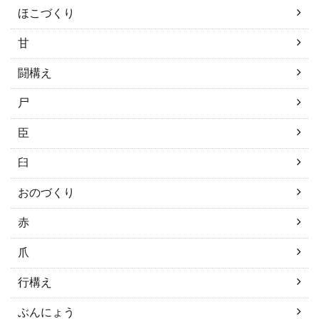
ほこづくり
甘
闘構え
尸
臣
臼
おのづくり
赤
爪
行構え
ぶんにょう