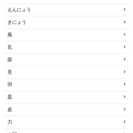
えんにょう
きにょう
風
瓦
面
見
羽
皿
皮
力