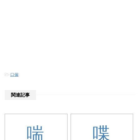
-
口偏
関連記事
喘
喋