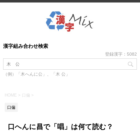
漢字組み合わせ検索
登録漢字：5082
（例）「木へんに公」、「木 公」
HOME
>
口偏
>
口偏
口へんに昌で「唱」は何て読む？