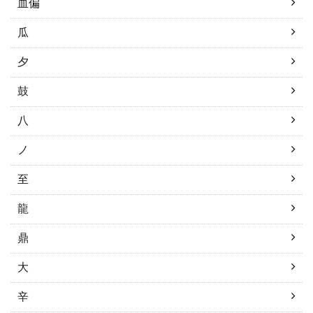
血偏
瓜
夕
鼓
八
ノ
至
龍
鼎
大
辛