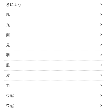
きにょう
風
瓦
面
見
羽
皿
皮
力
ウ冠
ワ冠