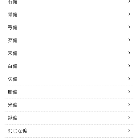
石偏
骨偏
弓偏
歹偏
耒偏
白偏
矢偏
船偏
米偏
獣偏
むじな偏