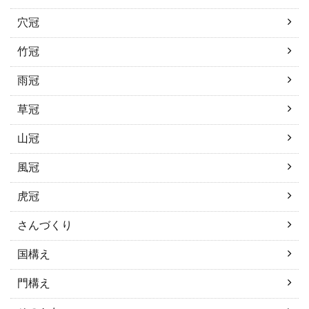
穴冠
竹冠
雨冠
草冠
山冠
風冠
虎冠
さんづくり
国構え
門構え