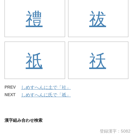
禮
祓
祇
祅
PREV
しめすへんに土で「社」
NEXT
しめすへんに氏で「祇」
漢字組み合わせ検索
登録漢字：5082