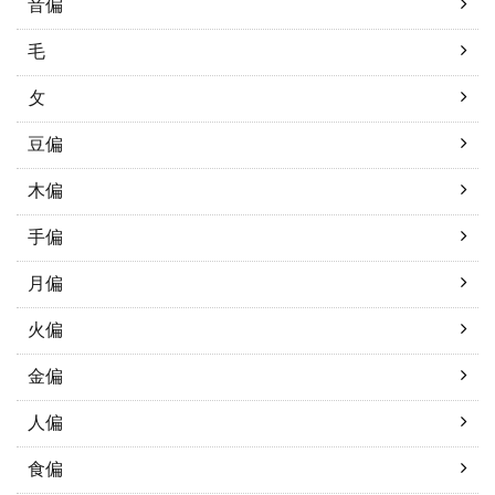
音偏
毛
攵
豆偏
木偏
手偏
月偏
火偏
金偏
人偏
食偏