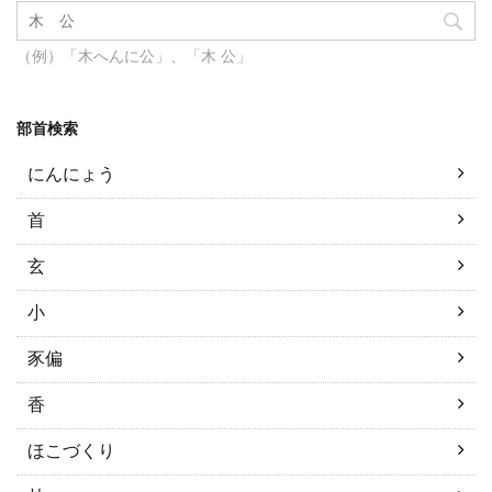
（例）「木へんに公」、「木 公」
部首検索
にんにょう
首
玄
小
豕偏
香
ほこづくり