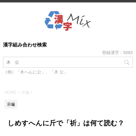
漢字組み合わせ検索
登録漢字：5082
（例）「木へんに公」、「木 公」
HOME
>
示偏
>
示偏
しめすへんに斤で「祈」は何て読む？