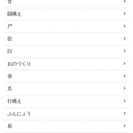
甘
闘構え
尸
臣
臼
おのづくり
赤
爪
行構え
ぶんにょう
辰