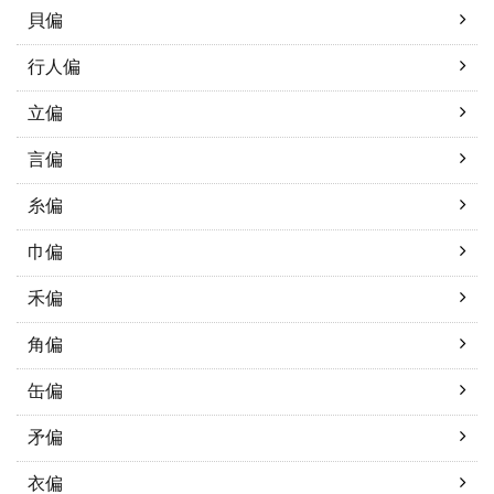
貝偏
行人偏
立偏
言偏
糸偏
巾偏
禾偏
角偏
缶偏
矛偏
衣偏