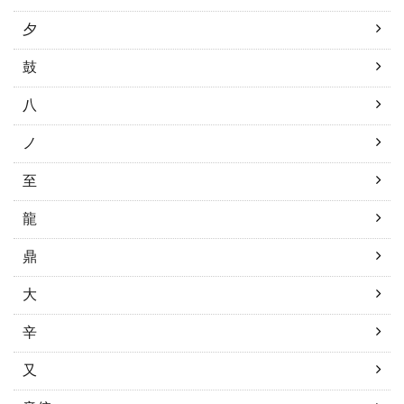
夕
鼓
八
ノ
至
龍
鼎
大
辛
又