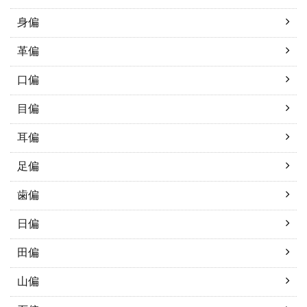
身偏
革偏
口偏
目偏
耳偏
足偏
歯偏
日偏
田偏
山偏