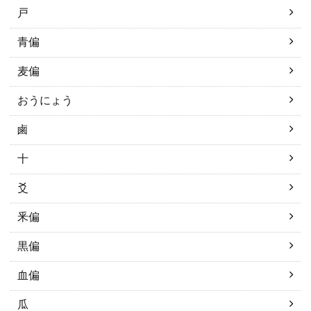
戸
青偏
麦偏
おうにょう
鹵
十
爻
釆偏
黒偏
血偏
瓜