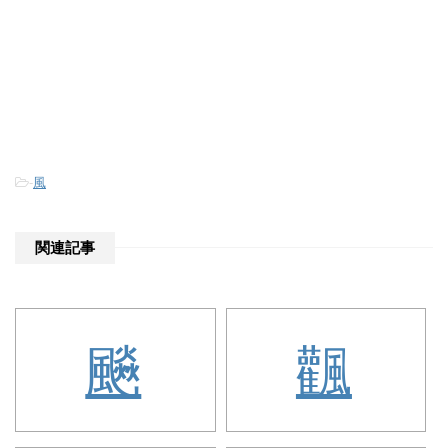
-
風
関連記事
飈
飌