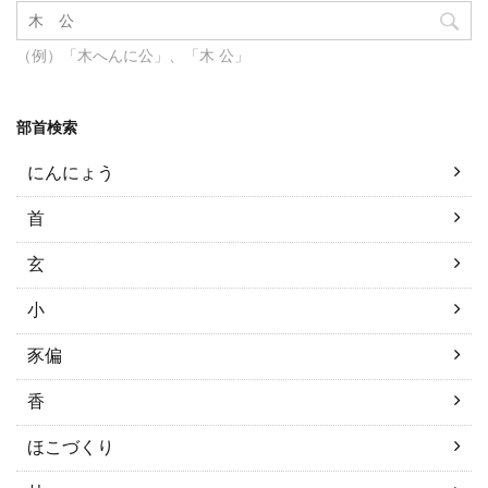
（例）「木へんに公」、「木 公」
部首検索
にんにょう
首
玄
小
豕偏
香
ほこづくり