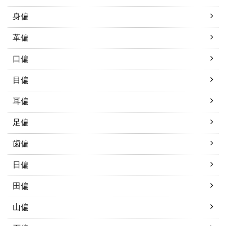
身偏
革偏
口偏
目偏
耳偏
足偏
歯偏
日偏
田偏
山偏