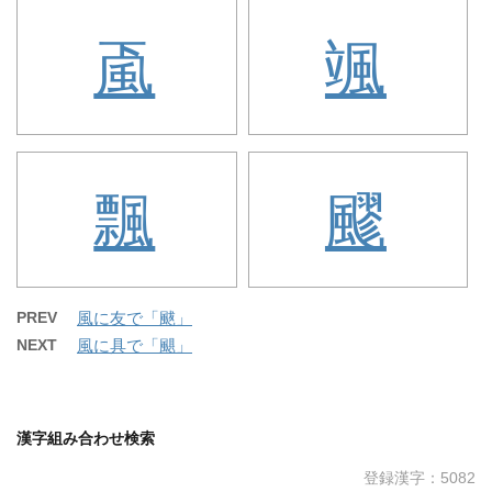
颪
颯
飄
飂
PREV
風に友で「颰」
NEXT
風に具で「颶」
漢字組み合わせ検索
登録漢字：5082