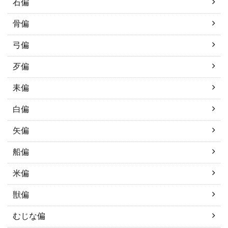
石偏
骨偏
弓偏
歹偏
耒偏
白偏
矢偏
船偏
米偏
獣偏
むじな偏