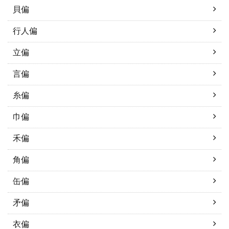
貝偏
行人偏
立偏
言偏
糸偏
巾偏
禾偏
角偏
缶偏
矛偏
衣偏