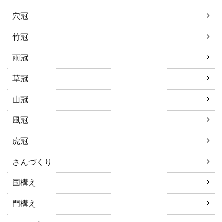
穴冠
竹冠
雨冠
草冠
山冠
風冠
虎冠
さんづくり
国構え
門構え