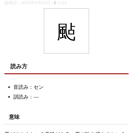
投稿日：
2022年3月25日
/
1121
颭
読み方
音読み：セン
訓読み：---
意味