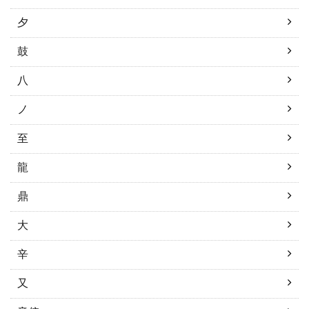
夕
鼓
八
ノ
至
龍
鼎
大
辛
又