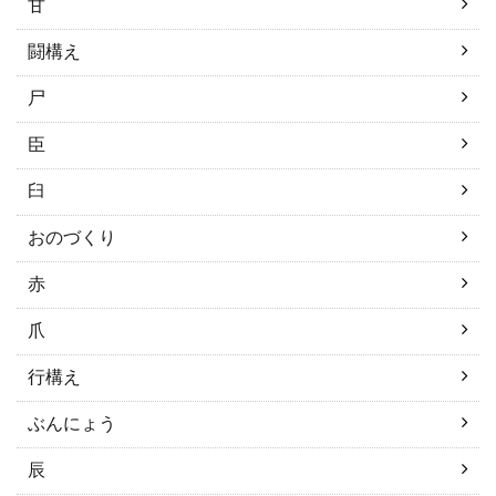
甘
闘構え
尸
臣
臼
おのづくり
赤
爪
行構え
ぶんにょう
辰