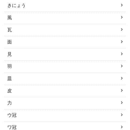
きにょう
風
瓦
面
見
羽
皿
皮
力
ウ冠
ワ冠