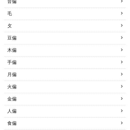
音偏
毛
攵
豆偏
木偏
手偏
月偏
火偏
金偏
人偏
食偏