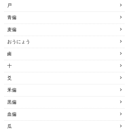
戸
青偏
麦偏
おうにょう
鹵
十
爻
釆偏
黒偏
血偏
瓜