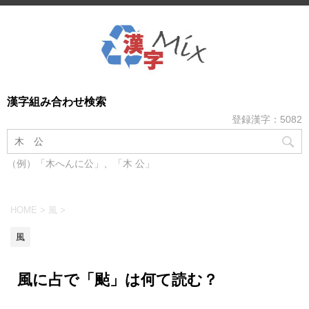
漢字組み合わせ検索
登録漢字：5082
（例）「木へんに公」、「木 公」
HOME
>
風
>
風
風に占で「颭」は何て読む？