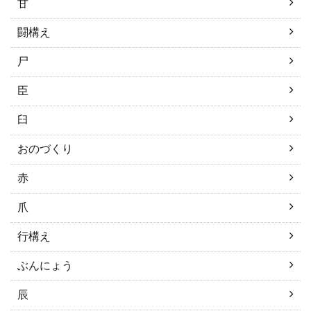
甘
闘構え
尸
臣
臼
おのづくり
赤
爪
行構え
ぶんにょう
辰