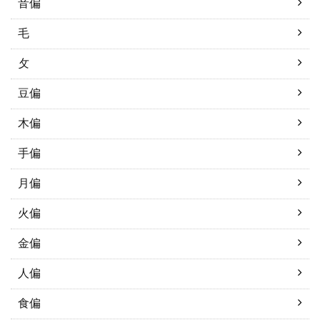
音偏
毛
攵
豆偏
木偏
手偏
月偏
火偏
金偏
人偏
食偏