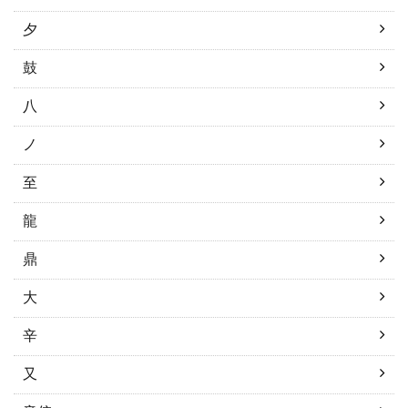
夕
鼓
八
ノ
至
龍
鼎
大
辛
又