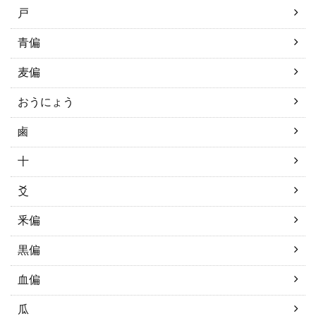
戸
青偏
麦偏
おうにょう
鹵
十
爻
釆偏
黒偏
血偏
瓜