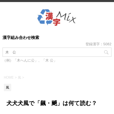
漢字組み合わせ検索
登録漢字：5082
（例）「木へんに公」、「木 公」
HOME
>
風
>
風
犬犬犬風で「飆・飇」は何て読む？