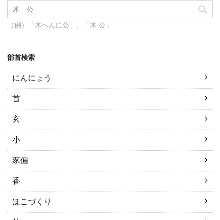
（例）「木へんに公」、「木 公」
部首検索
にんにょう
首
玄
小
豕偏
香
ほこづくり