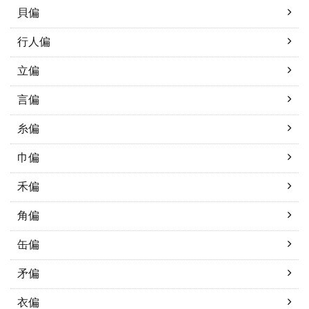
貝偏
行人偏
立偏
言偏
糸偏
巾偏
禾偏
角偏
缶偏
矛偏
衣偏