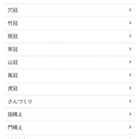
穴冠
竹冠
雨冠
草冠
山冠
風冠
虎冠
さんづくり
国構え
門構え