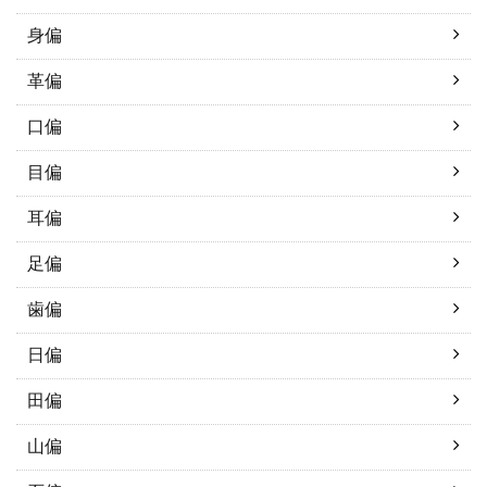
身偏
革偏
口偏
目偏
耳偏
足偏
歯偏
日偏
田偏
山偏