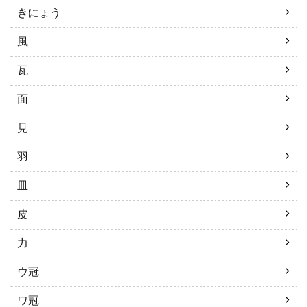
きにょう
風
瓦
面
見
羽
皿
皮
力
ウ冠
ワ冠