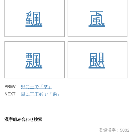
颻
颪
飄
颶
PREV
野に土で「墅」
NEXT
風に王王必で「飋」
漢字組み合わせ検索
登録漢字：5082