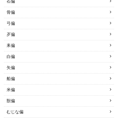
石偏
骨偏
弓偏
歹偏
耒偏
白偏
矢偏
船偏
米偏
獣偏
むじな偏