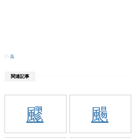
-
風
関連記事
飂
颺