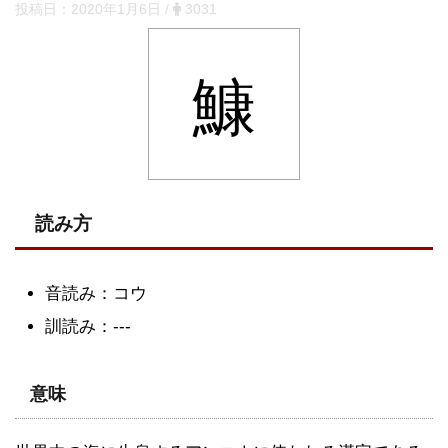
投稿日：
2020年1月6日
/
3031
鱇
読み方
音読み：コウ
訓読み：---
意味