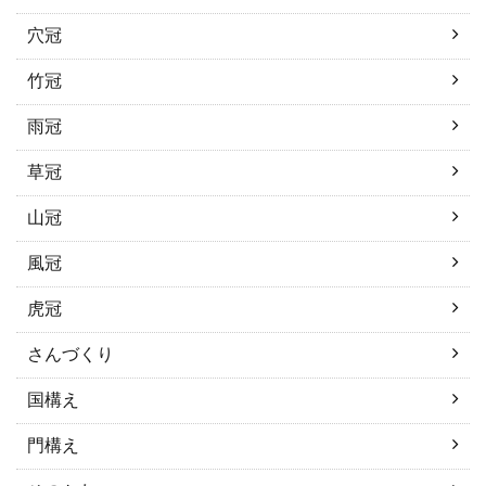
穴冠
竹冠
雨冠
草冠
山冠
風冠
虎冠
さんづくり
国構え
門構え