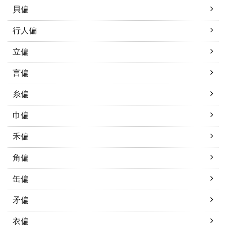
貝偏
行人偏
立偏
言偏
糸偏
巾偏
禾偏
角偏
缶偏
矛偏
衣偏