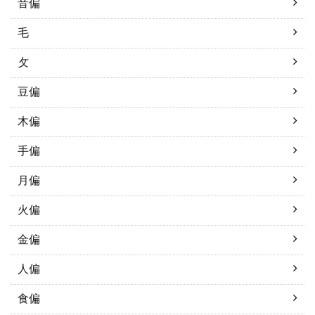
音偏
毛
攵
豆偏
木偏
手偏
月偏
火偏
金偏
人偏
食偏