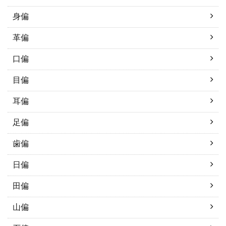
身偏
革偏
口偏
目偏
耳偏
足偏
歯偏
日偏
田偏
山偏