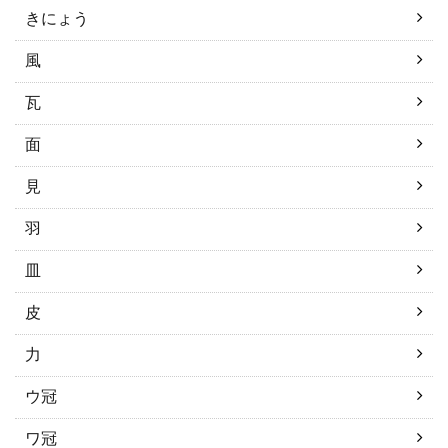
きにょう
風
瓦
面
見
羽
皿
皮
力
ウ冠
ワ冠