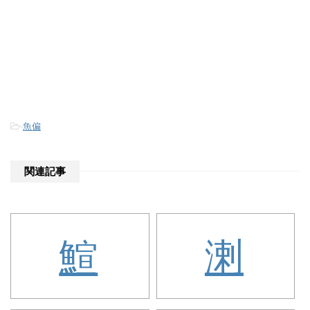
-
魚偏
関連記事
鰚
溂