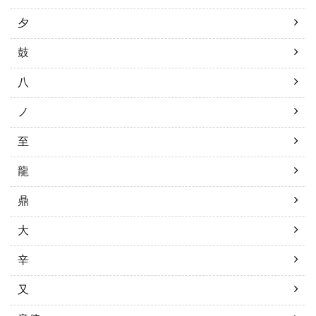
夕
鼓
八
ノ
至
龍
鼎
大
辛
又