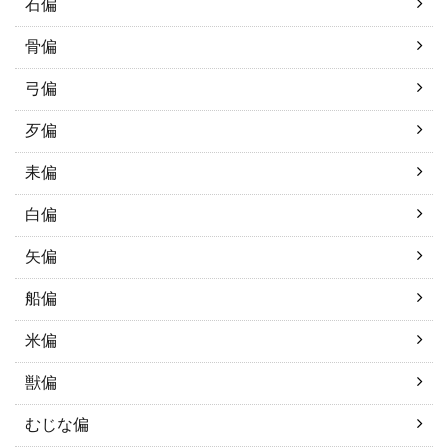
石偏
骨偏
弓偏
歹偏
耒偏
白偏
矢偏
船偏
米偏
獣偏
むじな偏