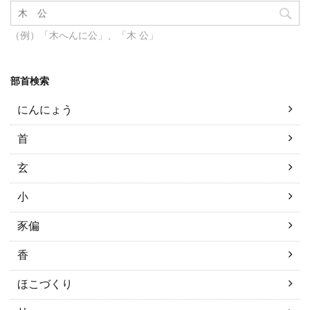
（例）「木へんに公」、「木 公」
部首検索
にんにょう
首
玄
小
豕偏
香
ほこづくり