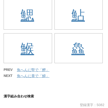
鰓
鮎
鯸
鱻
PREV
魚へんに堅で「鰹」
NEXT
魚へんに章で「鱆」
漢字組み合わせ検索
登録漢字：5082