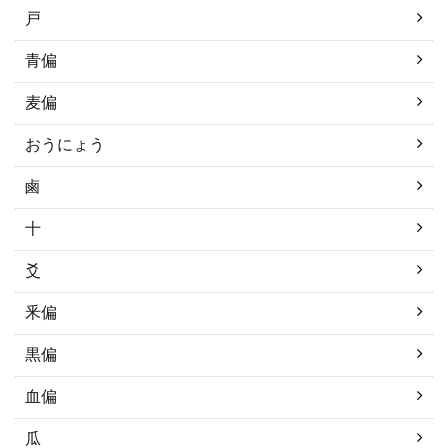
戸
青偏
麦偏
おうにょう
鹵
十
爻
釆偏
黒偏
血偏
瓜