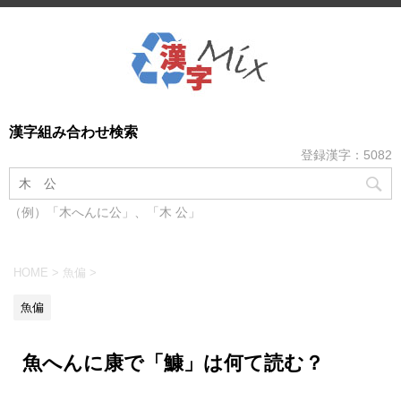
漢字組み合わせ検索
登録漢字：5082
（例）「木へんに公」、「木 公」
HOME
>
魚偏
>
魚偏
魚へんに康で「鱇」は何て読む？