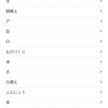
甘
闘構え
尸
臣
臼
おのづくり
赤
爪
行構え
ぶんにょう
辰