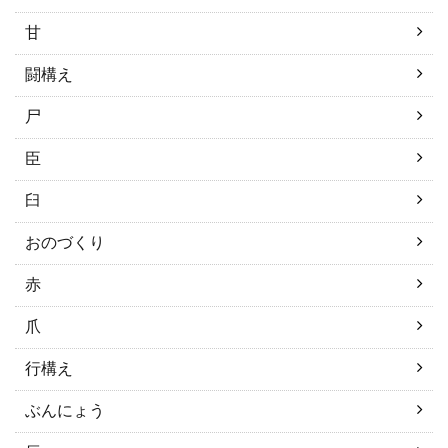
甘
闘構え
尸
臣
臼
おのづくり
赤
爪
行構え
ぶんにょう