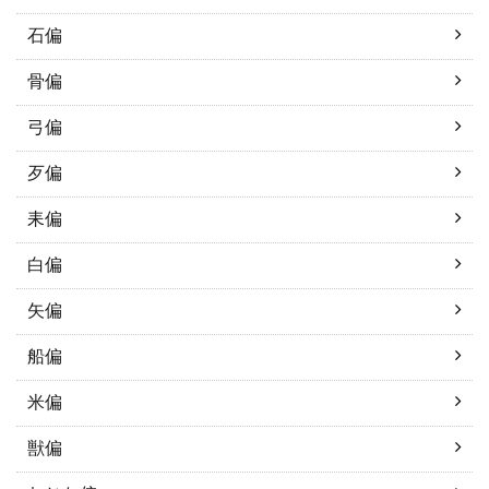
石偏
骨偏
弓偏
歹偏
耒偏
白偏
矢偏
船偏
米偏
獣偏