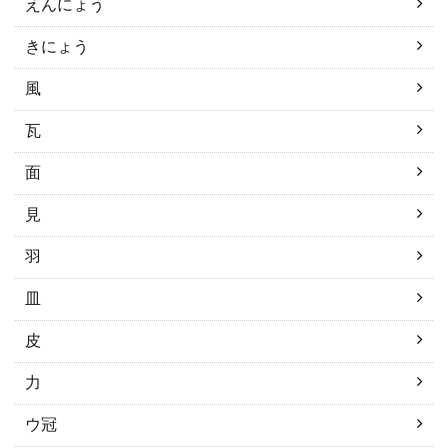
えんにょう
きにょう
風
瓦
面
見
羽
皿
皮
力
ウ冠