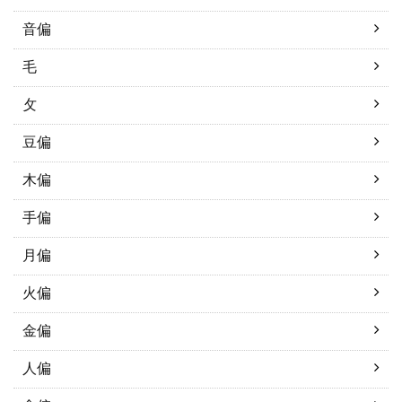
音偏
毛
攵
豆偏
木偏
手偏
月偏
火偏
金偏
人偏