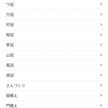
ワ冠
穴冠
竹冠
雨冠
草冠
山冠
風冠
虎冠
さんづくり
国構え
門構え