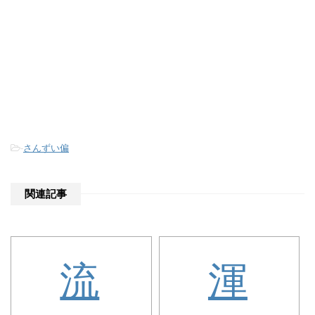
-
さんずい偏
関連記事
流
渾