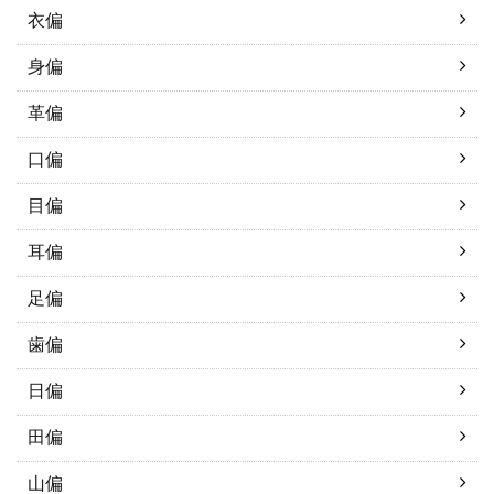
衣偏
身偏
革偏
口偏
目偏
耳偏
足偏
歯偏
日偏
田偏
山偏