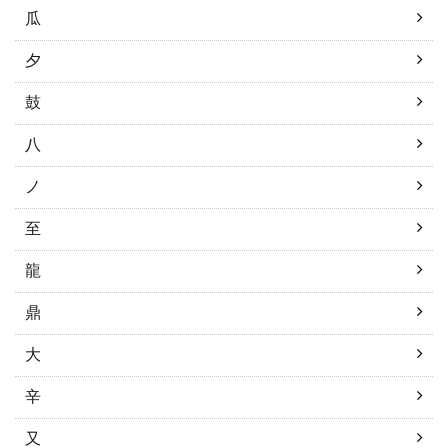
瓜
夕
鼓
八
ノ
至
龍
鼎
大
辛
又