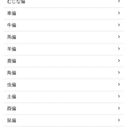
むじな偏
車偏
牛偏
馬偏
羊偏
鹿偏
鳥偏
虫偏
土偏
酉偏
鼠偏