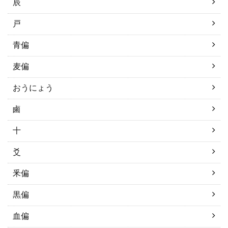
辰
戸
青偏
麦偏
おうにょう
鹵
十
爻
釆偏
黒偏
血偏