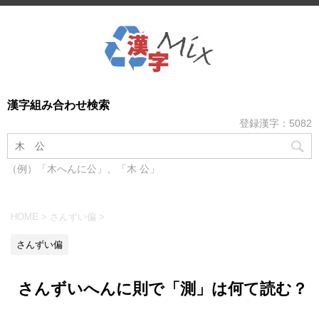
漢字組み合わせ検索
登録漢字：5082
（例）「木へんに公」、「木 公」
HOME
>
さんずい偏
>
さんずい偏
さんずいへんに則で「測」は何て読む？