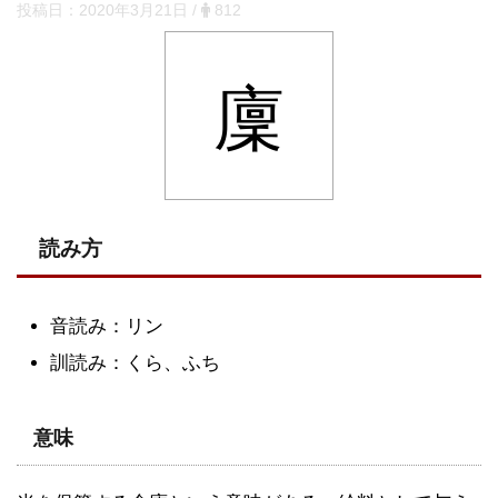
投稿日：
2020年3月21日
/
812
廩
読み方
音読み：リン
訓読み：くら、ふち
意味