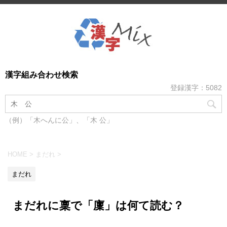
漢字組み合わせ検索
登録漢字：5082
（例）「木へんに公」、「木 公」
HOME
>
まだれ
>
まだれ
まだれに稟で「廩」は何て読む？