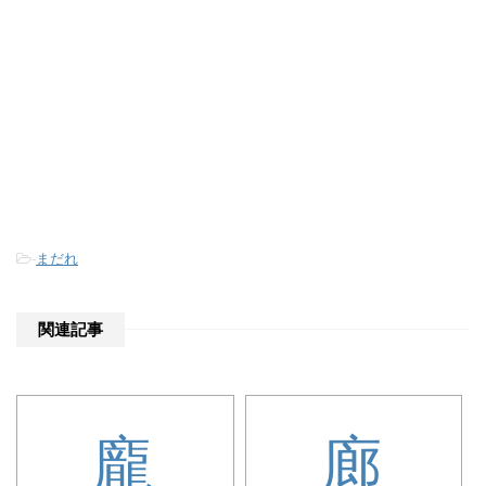
-
まだれ
関連記事
龐
廊