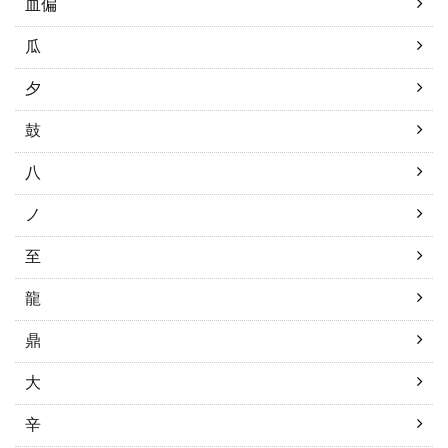
血偏
瓜
夕
鼓
八
ノ
至
龍
鼎
大
辛