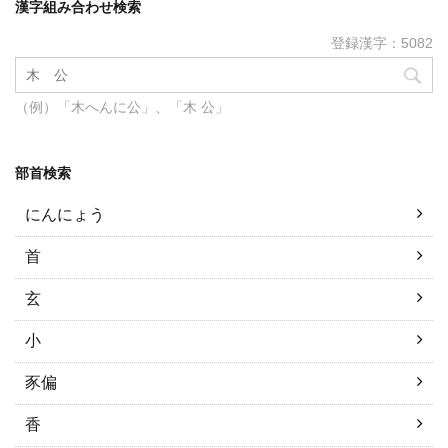
漢字組み合わせ検索
登録漢字：5082
（例）「木へんに公」、「木 公」
部首検索
にんにょう
首
玄
小
豕偏
香