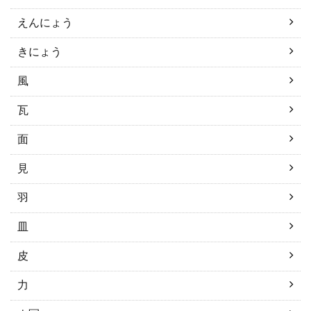
えんにょう
きにょう
風
瓦
面
見
羽
皿
皮
力