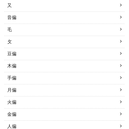
又
音偏
毛
攵
豆偏
木偏
手偏
月偏
火偏
金偏
人偏