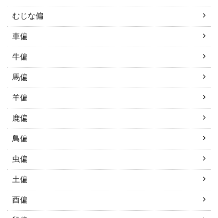
むじな偏
車偏
牛偏
馬偏
羊偏
鹿偏
鳥偏
虫偏
土偏
酉偏