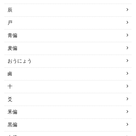
辰
戸
青偏
麦偏
おうにょう
鹵
十
爻
釆偏
黒偏