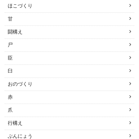
ほこづくり
甘
闘構え
尸
臣
臼
おのづくり
赤
爪
行構え
ぶんにょう