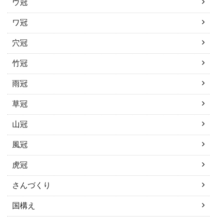
ウ冠
ワ冠
穴冠
竹冠
雨冠
草冠
山冠
風冠
虎冠
さんづくり
国構え