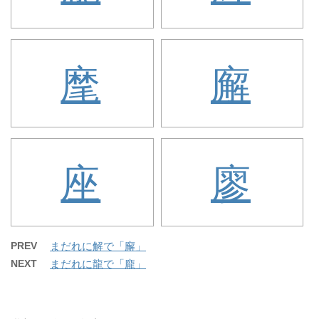
麾
廨
座
廖
PREV
まだれに解で「廨」
NEXT
まだれに龍で「龐」