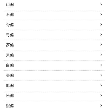
山偏
石偏
骨偏
弓偏
歹偏
耒偏
白偏
矢偏
船偏
米偏
獣偏