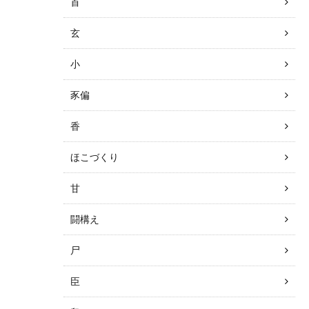
首
玄
小
豕偏
香
ほこづくり
甘
闘構え
尸
臣