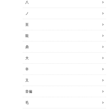
八
ノ
至
龍
鼎
大
辛
又
音偏
毛