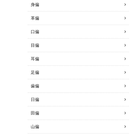
身偏
革偏
口偏
目偏
耳偏
足偏
歯偏
日偏
田偏
山偏