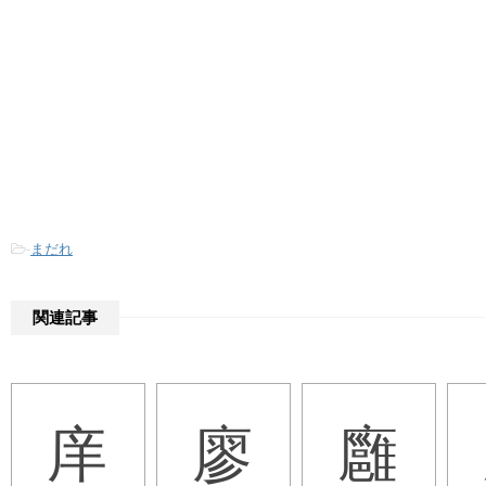
-
まだれ
関連記事
庠
廖
廱