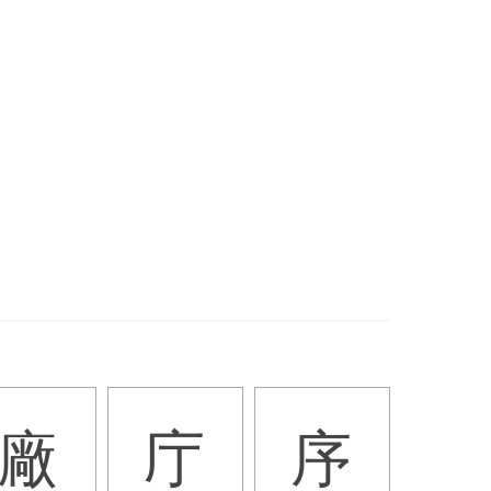
廠
庁
序