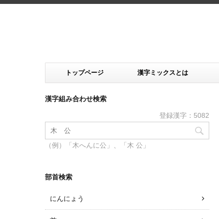
トップページ
漢字ミックスとは
漢字組み合わせ検索
登録漢字：5082
（例）「木へんに公」、「木 公」
部首検索
にんにょう