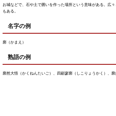
お城などで、石や土で囲いを作った場所という意味がある。広々
もある。
名字の例
廓（かまえ）
熟語の例
廓然大悟（かくねんたいご）、四顧寥廓（しこりょうかく）、廓