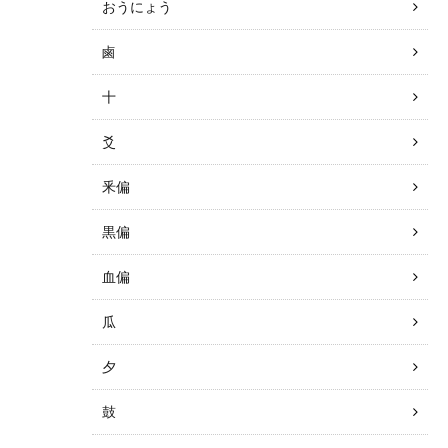
おうにょう
鹵
十
爻
釆偏
黒偏
血偏
瓜
夕
鼓