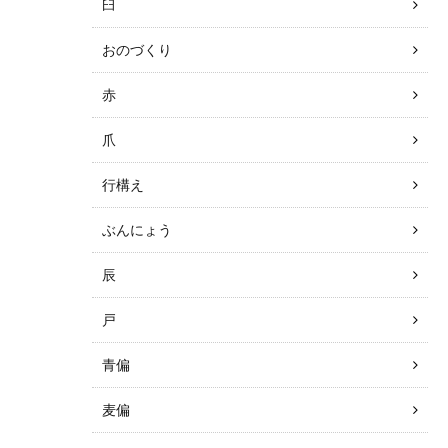
臼
おのづくり
赤
爪
行構え
ぶんにょう
辰
戸
青偏
麦偏