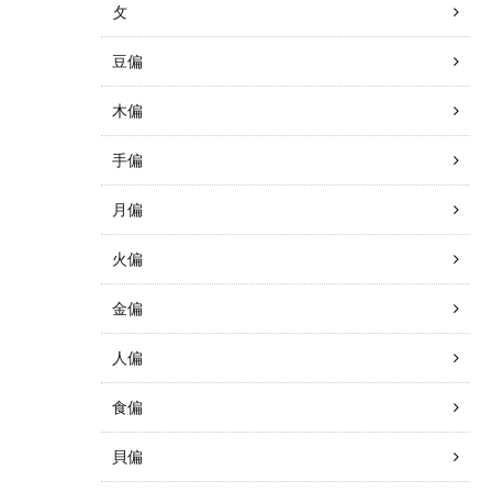
攵
豆偏
木偏
手偏
月偏
火偏
金偏
人偏
食偏
貝偏