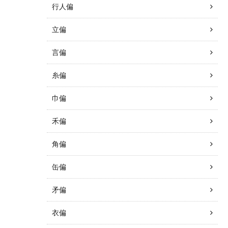
行人偏
立偏
言偏
糸偏
巾偏
禾偏
角偏
缶偏
矛偏
衣偏