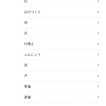
臼
おのづくり
赤
爪
行構え
ぶんにょう
辰
戸
青偏
麦偏