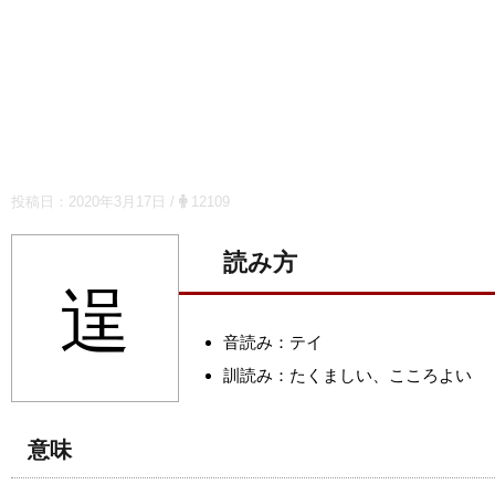
投稿日：
2020年3月17日
/
12109
読み方
逞
音読み：テイ
訓読み：たくましい、こころよい
意味