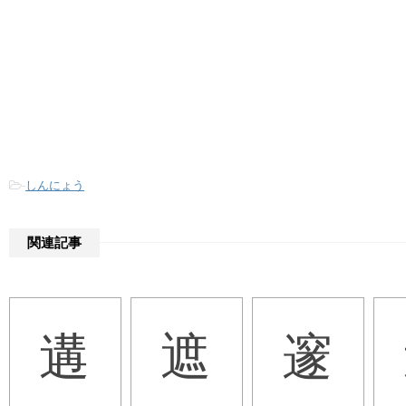
-
しんにょう
関連記事
遘
遮
邃