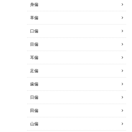
身偏
革偏
口偏
目偏
耳偏
足偏
歯偏
日偏
田偏
山偏