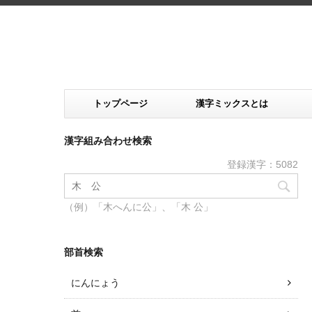
トップページ
漢字ミックスとは
漢字組み合わせ検索
登録漢字：5082
（例）「木へんに公」、「木 公」
部首検索
にんにょう