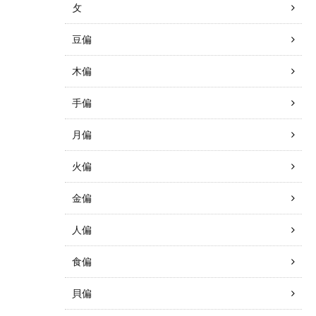
攵
豆偏
木偏
手偏
月偏
火偏
金偏
人偏
食偏
貝偏