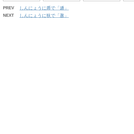
PREV
しんにょうに乕で「逓」
NEXT
しんにょうに狄で「逖」