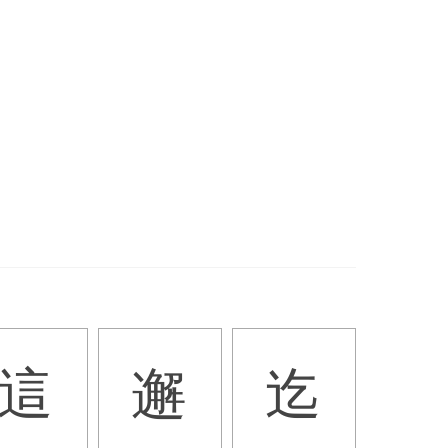
這
邂
迄