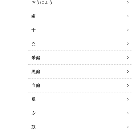
おうにょう
鹵
十
爻
釆偏
黒偏
血偏
瓜
夕
鼓