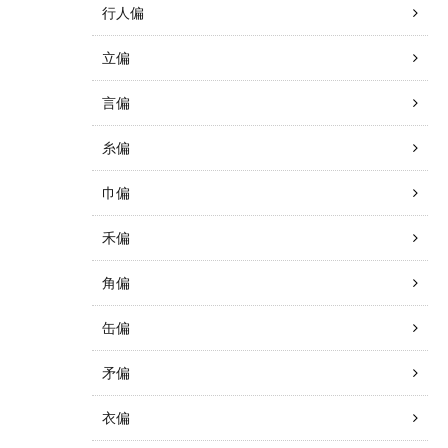
行人偏
立偏
言偏
糸偏
巾偏
禾偏
角偏
缶偏
矛偏
衣偏