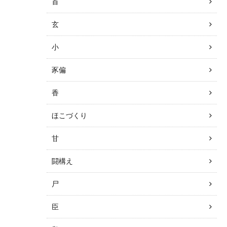
首
玄
小
豕偏
香
ほこづくり
甘
闘構え
尸
臣