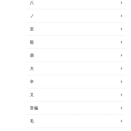
八
ノ
至
龍
鼎
大
辛
又
音偏
毛