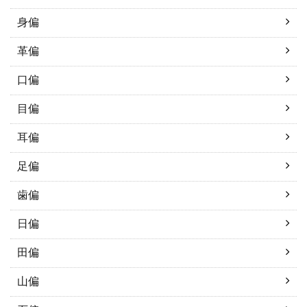
身偏
革偏
口偏
目偏
耳偏
足偏
歯偏
日偏
田偏
山偏