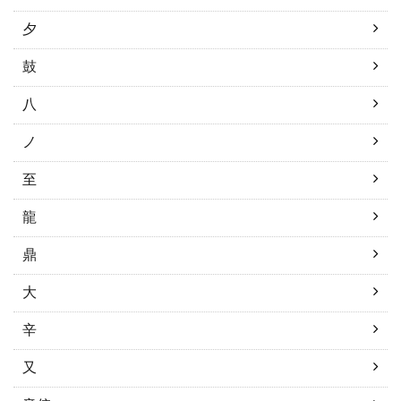
夕
鼓
八
ノ
至
龍
鼎
大
辛
又