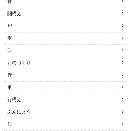
甘
闘構え
尸
臣
臼
おのづくり
赤
爪
行構え
ぶんにょう
辰