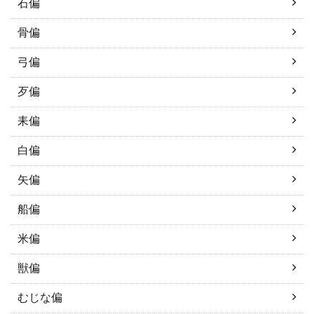
石偏
骨偏
弓偏
歹偏
耒偏
白偏
矢偏
船偏
米偏
獣偏
むじな偏