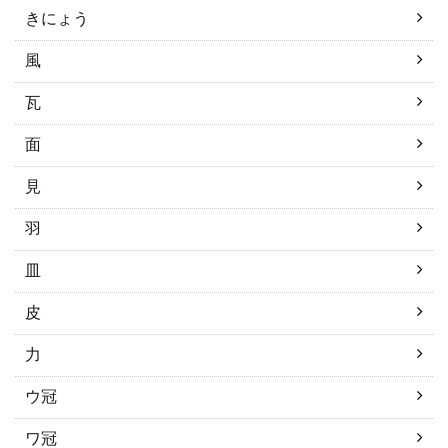
きにょう
風
瓦
面
見
羽
皿
皮
力
ウ冠
ワ冠