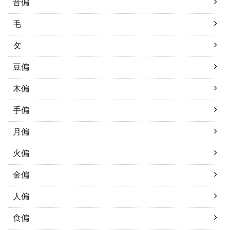
音偏
毛
攵
豆偏
木偏
手偏
月偏
火偏
金偏
人偏
食偏