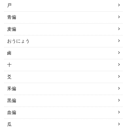
戸
青偏
麦偏
おうにょう
鹵
十
爻
釆偏
黒偏
血偏
瓜