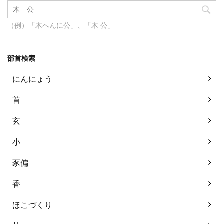
（例）「木へんに公」、「木 公」
部首検索
にんにょう
首
玄
小
豕偏
香
ほこづくり