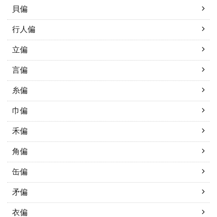
貝偏
行人偏
立偏
言偏
糸偏
巾偏
禾偏
角偏
缶偏
矛偏
衣偏