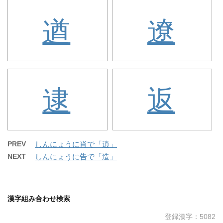
遒
遼
逮
返
PREV
しんにょうに肖で「逍」
NEXT
しんにょうに告で「造」
漢字組み合わせ検索
登録漢字：5082