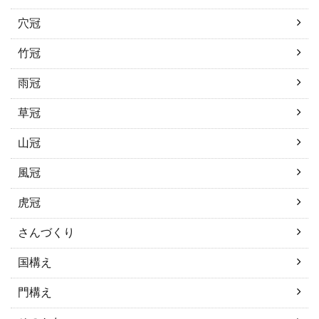
穴冠
竹冠
雨冠
草冠
山冠
風冠
虎冠
さんづくり
国構え
門構え