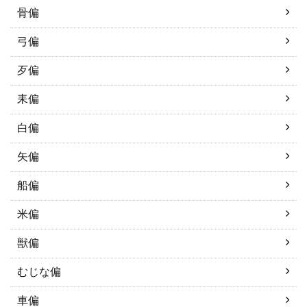
骨偏
弓偏
歹偏
耒偏
白偏
矢偏
船偏
米偏
獣偏
むじな偏
車偏