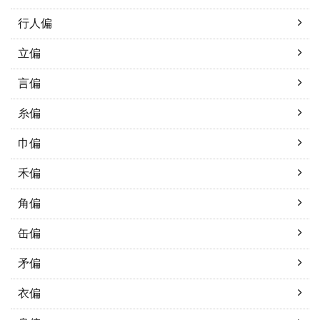
行人偏
立偏
言偏
糸偏
巾偏
禾偏
角偏
缶偏
矛偏
衣偏