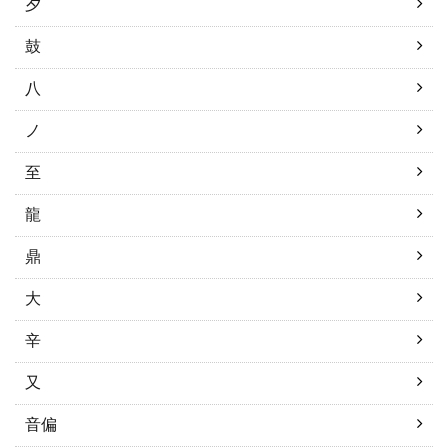
夕
鼓
八
ノ
至
龍
鼎
大
辛
又
音偏