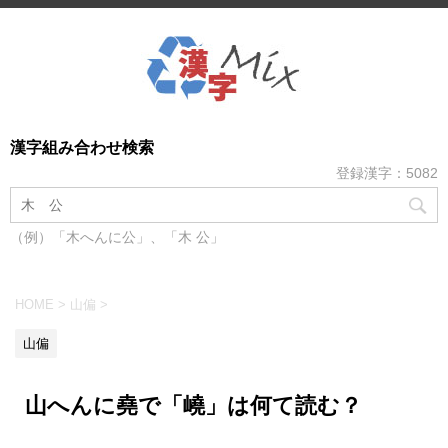
漢字組み合わせ検索
登録漢字：5082
（例）「木へんに公」、「木 公」
HOME
>
山偏
>
山偏
山へんに堯で「嶢」は何て読む？