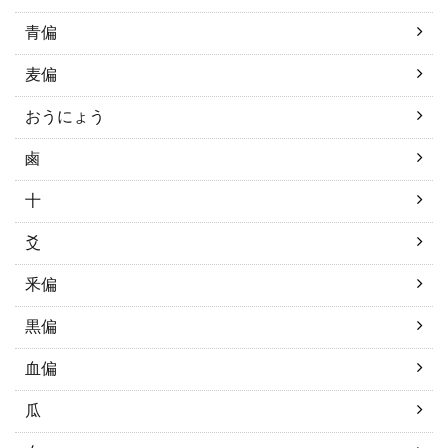
青偏
麦偏
おうにょう
鹵
十
爻
釆偏
黒偏
血偏
瓜