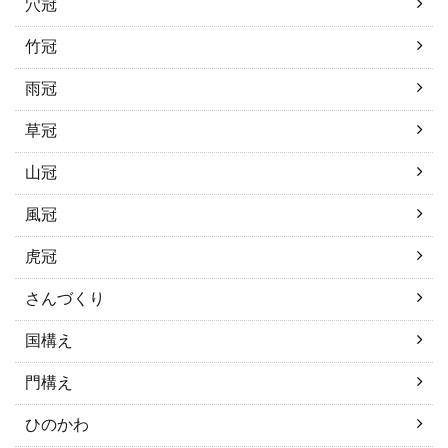
穴冠
竹冠
雨冠
草冠
山冠
風冠
虎冠
さんづくり
国構え
門構え
ひのかわ