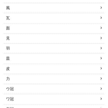
風
瓦
面
見
羽
皿
皮
力
ウ冠
ワ冠