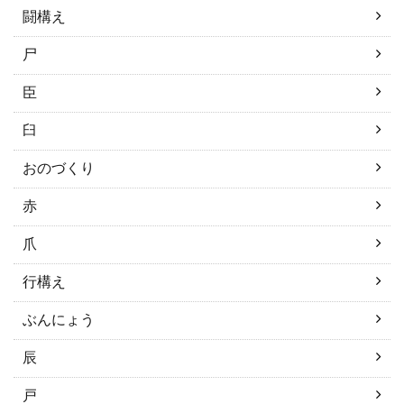
闘構え
尸
臣
臼
おのづくり
赤
爪
行構え
ぶんにょう
辰
戸