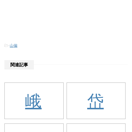
-
山偏
関連記事
峨
岱