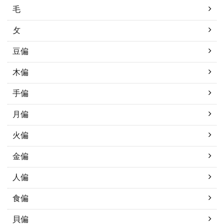
毛
攵
豆偏
木偏
手偏
月偏
火偏
金偏
人偏
食偏
貝偏