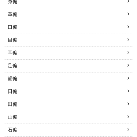
身偏
革偏
口偏
目偏
耳偏
足偏
歯偏
日偏
田偏
山偏
石偏