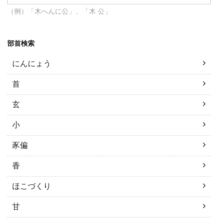
（例）「木へんに公」、「木 公」
部首検索
にんにょう
首
玄
小
豕偏
香
ほこづくり
甘