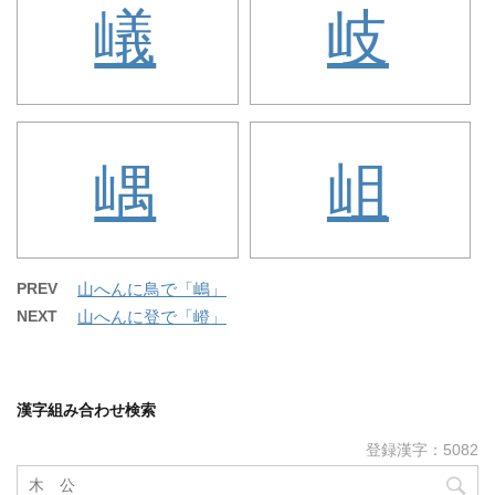
嶬
岐
嵎
岨
PREV
山へんに鳥で「嶋」
NEXT
山へんに登で「嶝」
漢字組み合わせ検索
登録漢字：5082