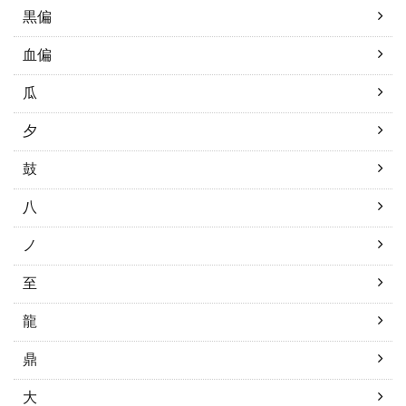
黒偏
血偏
瓜
夕
鼓
八
ノ
至
龍
鼎
大