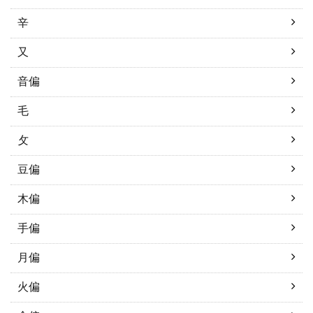
辛
又
音偏
毛
攵
豆偏
木偏
手偏
月偏
火偏