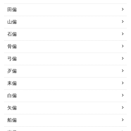
田偏
山偏
石偏
骨偏
弓偏
歹偏
耒偏
白偏
矢偏
船偏