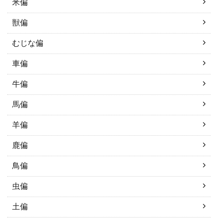
米偏
獣偏
むじな偏
車偏
牛偏
馬偏
羊偏
鹿偏
鳥偏
虫偏
土偏