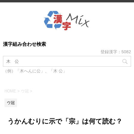
漢字組み合わせ検索
登録漢字：5082
（例）「木へんに公」、「木 公」
HOME
>
ウ冠
>
ウ冠
うかんむりに示で「宗」は何て読む？