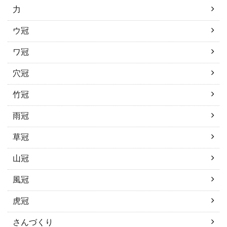
力
ウ冠
ワ冠
穴冠
竹冠
雨冠
草冠
山冠
風冠
虎冠
さんづくり