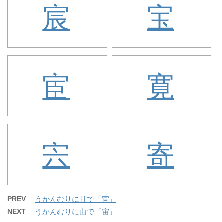
宸
宝
宦
寛
宍
寄
PREV
うかんむりに且で「宜」
NEXT
うかんむりに由で「宙」