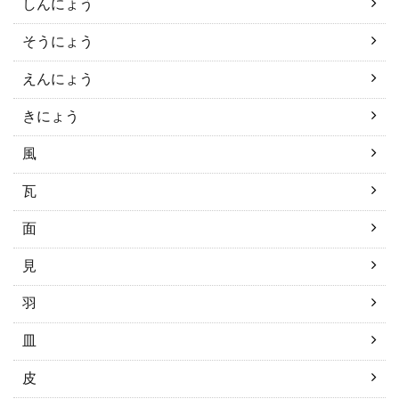
しんにょう
そうにょう
えんにょう
きにょう
風
瓦
面
見
羽
皿
皮