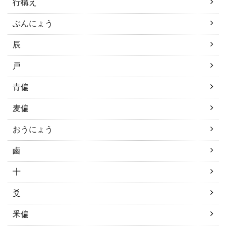
行構え
ぶんにょう
辰
戸
青偏
麦偏
おうにょう
鹵
十
爻
釆偏