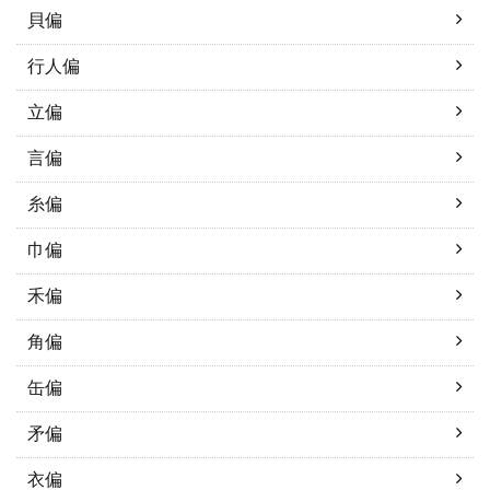
貝偏
行人偏
立偏
言偏
糸偏
巾偏
禾偏
角偏
缶偏
矛偏
衣偏