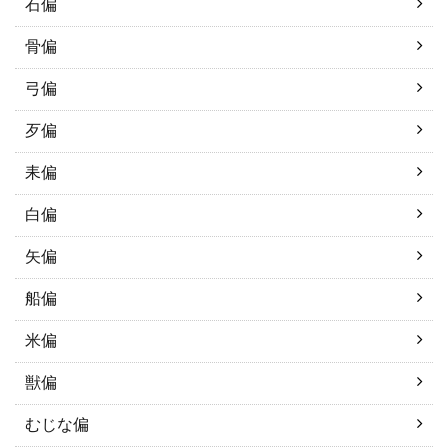
石偏
骨偏
弓偏
歹偏
耒偏
白偏
矢偏
船偏
米偏
獣偏
むじな偏