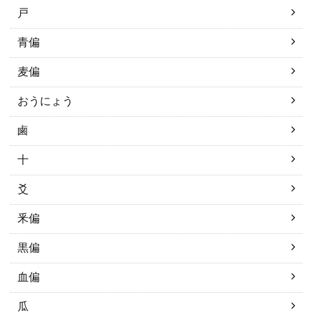
戸
青偏
麦偏
おうにょう
鹵
十
爻
釆偏
黒偏
血偏
瓜