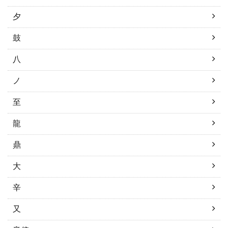
夕
鼓
八
ノ
至
龍
鼎
大
辛
又