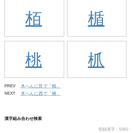
栢
楯
桃
枛
PREV
木へんに艮で「根」
NEXT
木へんに西で「栖」
漢字組み合わせ検索
登録漢字：5082