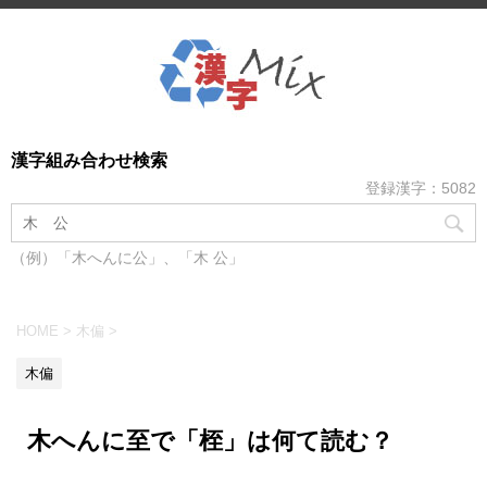
漢字組み合わせ検索
登録漢字：5082
（例）「木へんに公」、「木 公」
HOME
>
木偏
>
木偏
木へんに至で「桎」は何て読む？