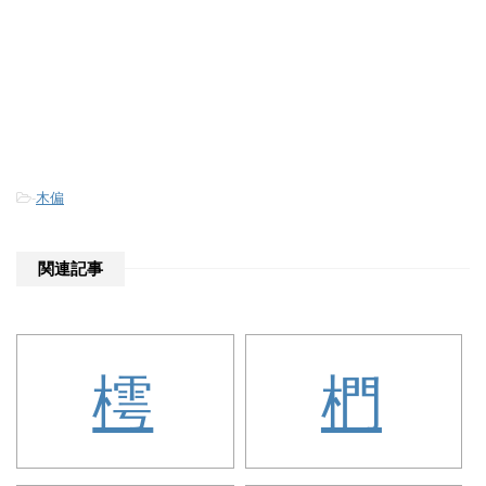
-
木偏
関連記事
樗
椚