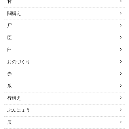
甘
闘構え
尸
臣
臼
おのづくり
赤
爪
行構え
ぶんにょう
辰