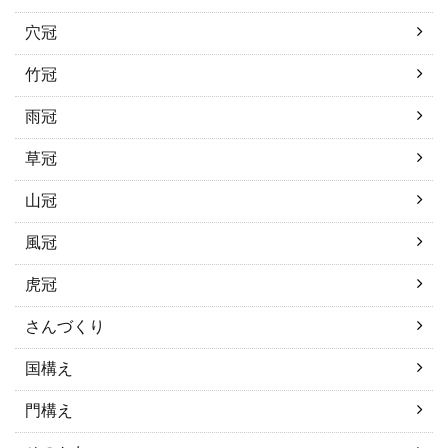
穴冠
竹冠
雨冠
草冠
山冠
風冠
虎冠
さんづくり
国構え
門構え