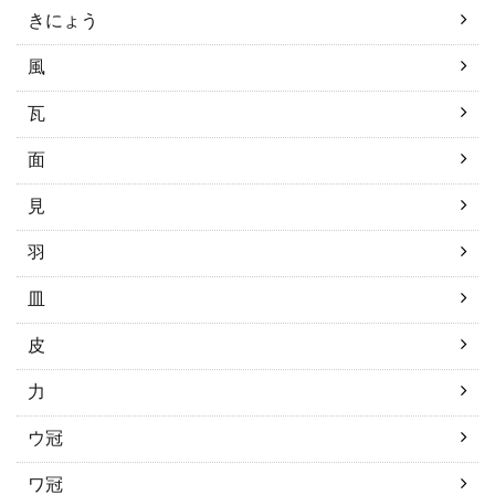
きにょう
風
瓦
面
見
羽
皿
皮
力
ウ冠
ワ冠