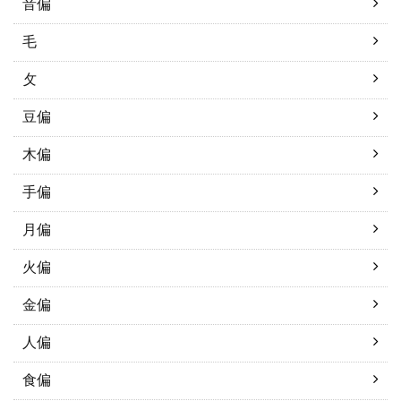
音偏
毛
攵
豆偏
木偏
手偏
月偏
火偏
金偏
人偏
食偏