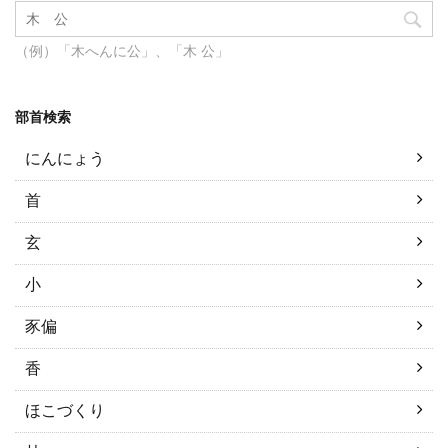
（例）「木へんに公」、「木 公」
部首検索
にんにょう
首
玄
小
豕偏
香
ほこづくり