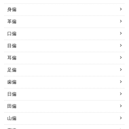
身偏
革偏
口偏
目偏
耳偏
足偏
歯偏
日偏
田偏
山偏