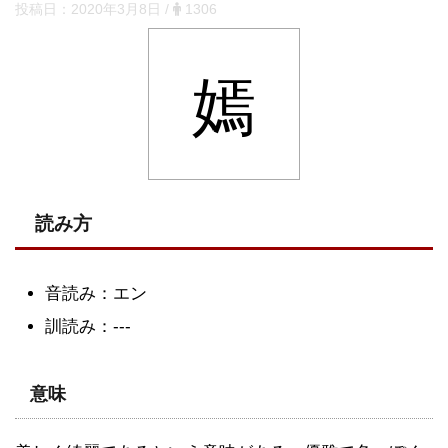
投稿日：
2020年3月8日
/
1306
嫣
読み方
音読み：エン
訓読み：---
意味