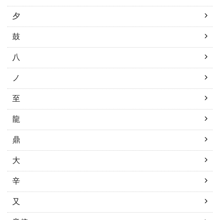
夕
鼓
八
ノ
至
龍
鼎
大
辛
又