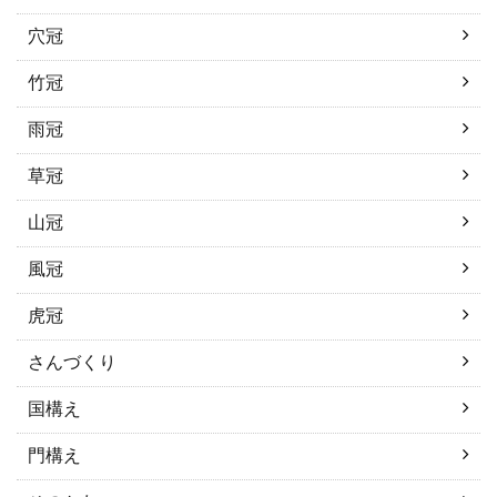
穴冠
竹冠
雨冠
草冠
山冠
風冠
虎冠
さんづくり
国構え
門構え