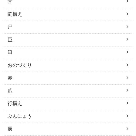
甘
闘構え
尸
臣
臼
おのづくり
赤
爪
行構え
ぶんにょう
辰