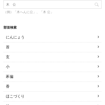
（例）「木へんに公」、「木 公」
部首検索
にんにょう
首
玄
小
豕偏
香
ほこづくり