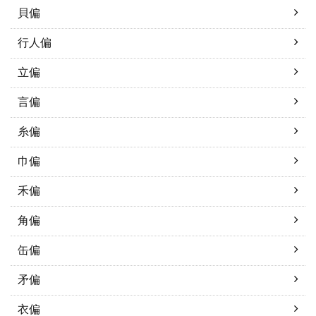
貝偏
行人偏
立偏
言偏
糸偏
巾偏
禾偏
角偏
缶偏
矛偏
衣偏