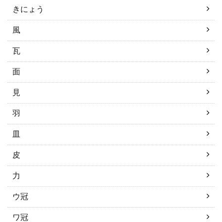
きにょう
風
瓦
面
見
羽
皿
皮
力
ウ冠
ワ冠