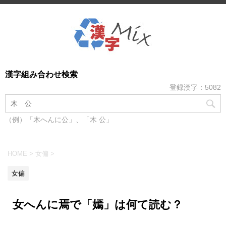
漢字組み合わせ検索
登録漢字：5082
（例）「木へんに公」、「木 公」
HOME
>
女偏
>
女偏
女へんに焉で「嫣」は何て読む？