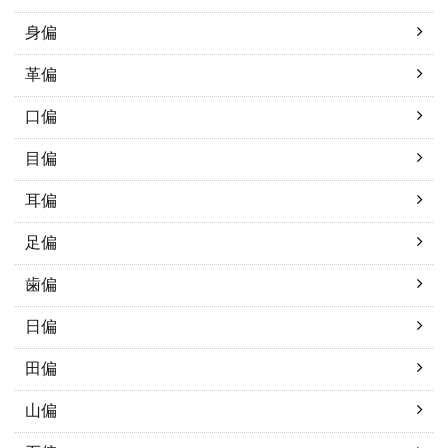
身偏
革偏
口偏
目偏
耳偏
足偏
歯偏
日偏
田偏
山偏