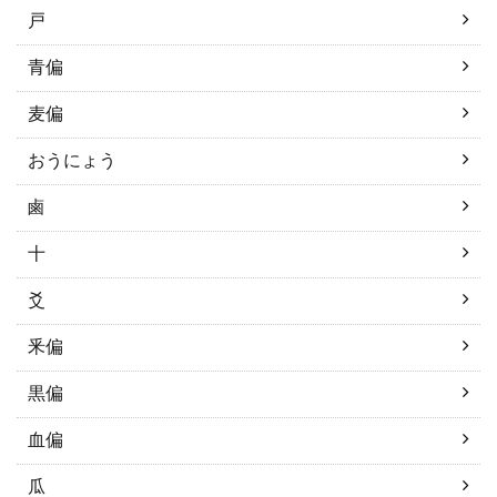
戸
青偏
麦偏
おうにょう
鹵
十
爻
釆偏
黒偏
血偏
瓜