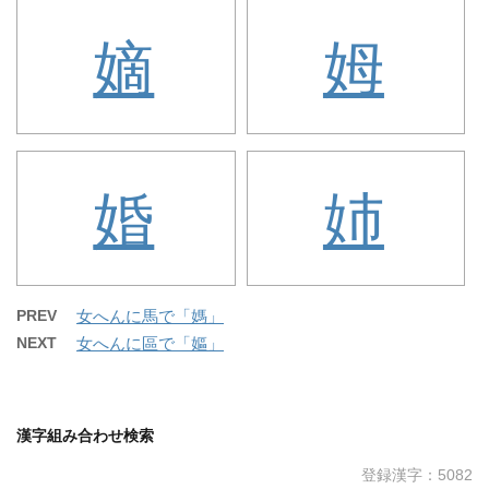
嫡
姆
婚
姉
PREV
女へんに馬で「媽」
NEXT
女へんに區で「嫗」
漢字組み合わせ検索
登録漢字：5082