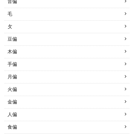
音偏
毛
攵
豆偏
木偏
手偏
月偏
火偏
金偏
人偏
食偏