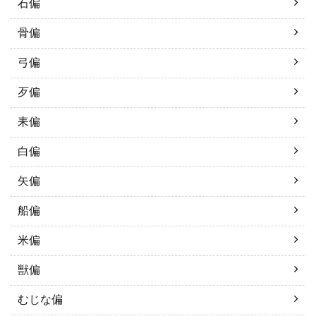
石偏
骨偏
弓偏
歹偏
耒偏
白偏
矢偏
船偏
米偏
獣偏
むじな偏