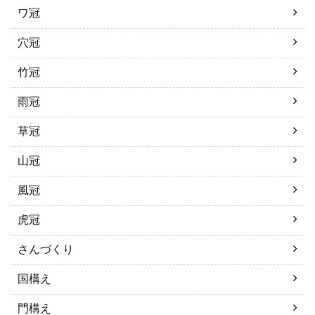
ワ冠
穴冠
竹冠
雨冠
草冠
山冠
風冠
虎冠
さんづくり
国構え
門構え