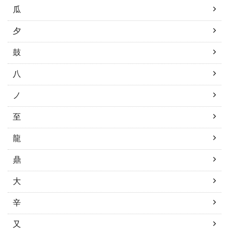
瓜
夕
鼓
八
ノ
至
龍
鼎
大
辛
又