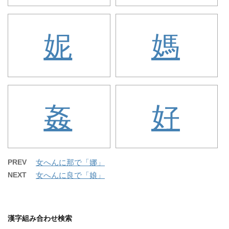
妮
媽
姦
好
PREV
女へんに那で「娜」
NEXT
女へんに良で「娘」
漢字組み合わせ検索