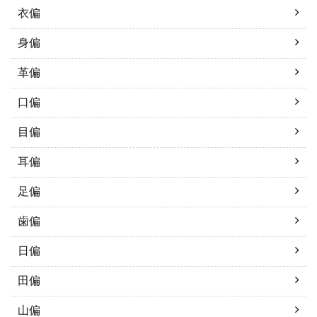
衣偏
身偏
革偏
口偏
目偏
耳偏
足偏
歯偏
日偏
田偏
山偏