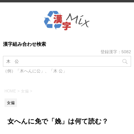
漢字組み合わせ検索
登録漢字：5082
（例）「木へんに公」、「木 公」
HOME
>
女偏
>
女偏
女へんに免で「娩」は何て読む？