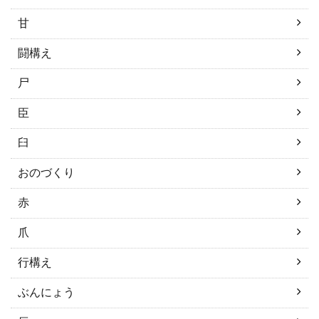
甘
闘構え
尸
臣
臼
おのづくり
赤
爪
行構え
ぶんにょう