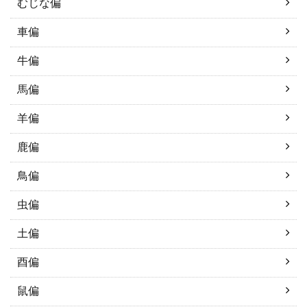
むじな偏
車偏
牛偏
馬偏
羊偏
鹿偏
鳥偏
虫偏
土偏
酉偏
鼠偏