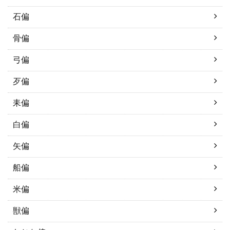
石偏
骨偏
弓偏
歹偏
耒偏
白偏
矢偏
船偏
米偏
獣偏