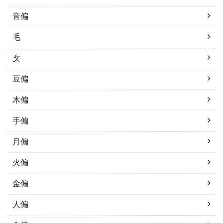
音偏
毛
攵
豆偏
木偏
手偏
月偏
火偏
金偏
人偏