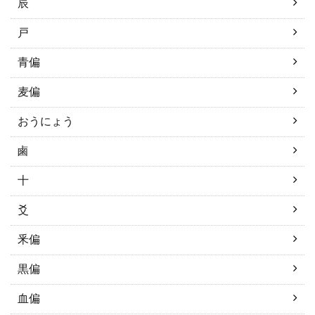
辰
戸
青偏
麦偏
おうにょう
鹵
十
爻
釆偏
黒偏
血偏