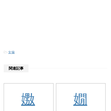
-
女偏
関連記事
嫐
嫺