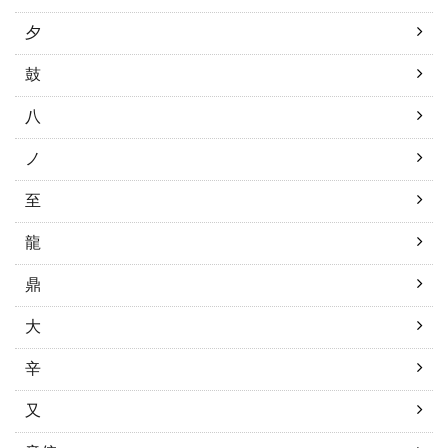
夕
鼓
八
ノ
至
龍
鼎
大
辛
又