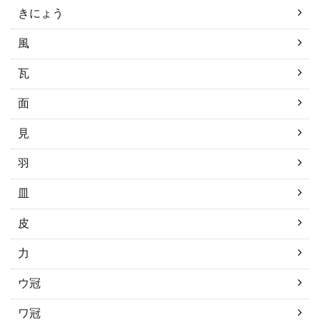
きにょう
風
瓦
面
見
羽
皿
皮
力
ウ冠
ワ冠