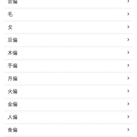
音偏
毛
攵
豆偏
木偏
手偏
月偏
火偏
金偏
人偏
食偏