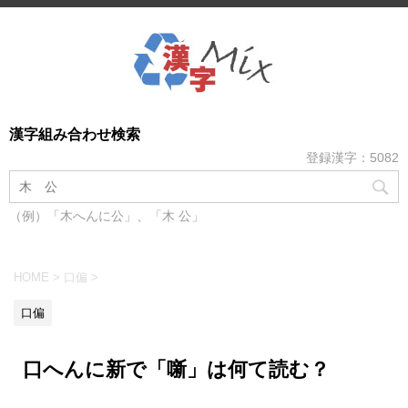
漢字組み合わせ検索
登録漢字：5082
（例）「木へんに公」、「木 公」
HOME
>
口偏
>
口偏
口へんに新で「噺」は何て読む？