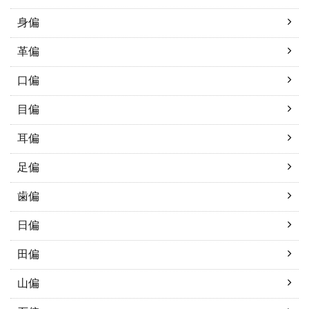
身偏
革偏
口偏
目偏
耳偏
足偏
歯偏
日偏
田偏
山偏