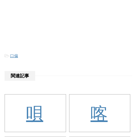
-
口偏
関連記事
唄
喀