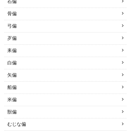
石偏
骨偏
弓偏
歹偏
耒偏
白偏
矢偏
船偏
米偏
獣偏
むじな偏