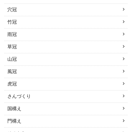
穴冠
竹冠
雨冠
草冠
山冠
風冠
虎冠
さんづくり
国構え
門構え