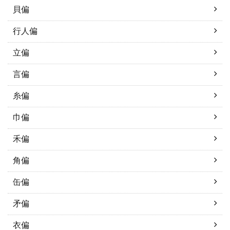
貝偏
行人偏
立偏
言偏
糸偏
巾偏
禾偏
角偏
缶偏
矛偏
衣偏