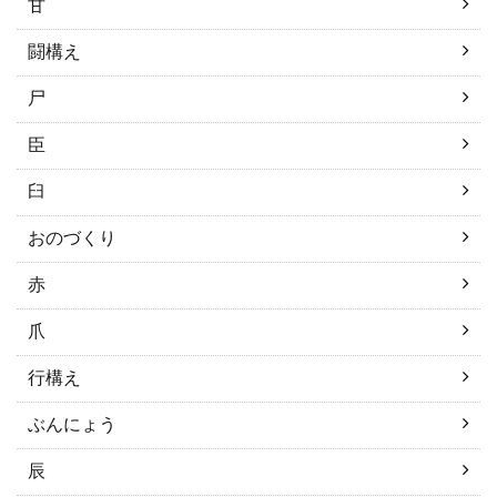
甘
闘構え
尸
臣
臼
おのづくり
赤
爪
行構え
ぶんにょう
辰