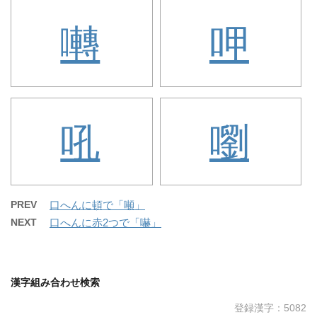
囀
呷
吼
嚠
PREV
口へんに頓で「噸」
NEXT
口へんに赤2つで「嚇」
漢字組み合わせ検索
登録漢字：5082