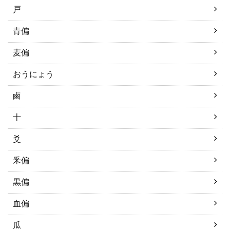
戸
青偏
麦偏
おうにょう
鹵
十
爻
釆偏
黒偏
血偏
瓜