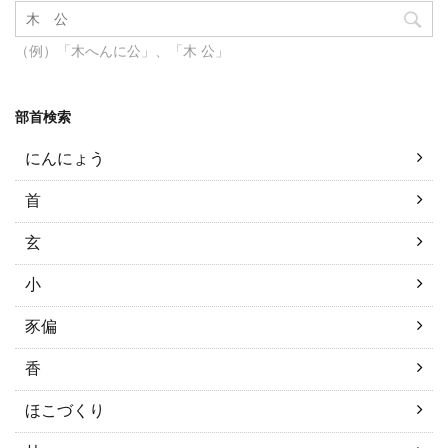
（例）「木へんに公」、「木 公」
部首検索
にんにょう
首
玄
小
豕偏
香
ほこづくり