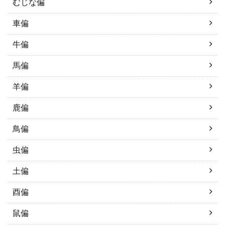
むじな偏
車偏
牛偏
馬偏
羊偏
鹿偏
鳥偏
虫偏
土偏
酉偏
鼠偏