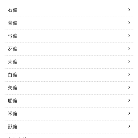
石偏
骨偏
弓偏
歹偏
耒偏
白偏
矢偏
船偏
米偏
獣偏