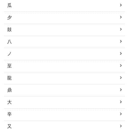
瓜
夕
鼓
八
ノ
至
龍
鼎
大
辛
又