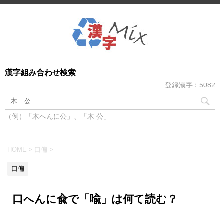
漢字組み合わせ検索
登録漢字：5082
（例）「木へんに公」、「木 公」
HOME
>
口偏
>
口偏
口へんに兪で「喩」は何て読む？