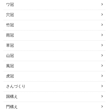
ワ冠
穴冠
竹冠
雨冠
草冠
山冠
風冠
虎冠
さんづくり
国構え
門構え