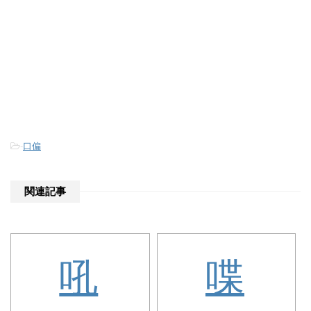
-
口偏
関連記事
吼
喋