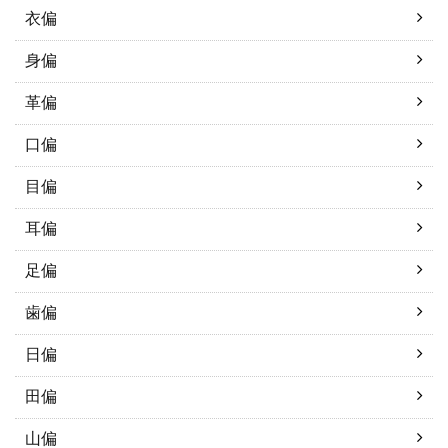
衣偏
身偏
革偏
口偏
目偏
耳偏
足偏
歯偏
日偏
田偏
山偏