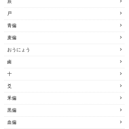
辰
戸
青偏
麦偏
おうにょう
鹵
十
爻
釆偏
黒偏
血偏