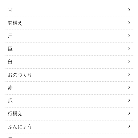
甘
闘構え
尸
臣
臼
おのづくり
赤
爪
行構え
ぶんにょう