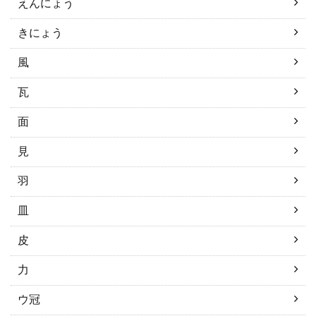
えんにょう
きにょう
風
瓦
面
見
羽
皿
皮
力
ウ冠