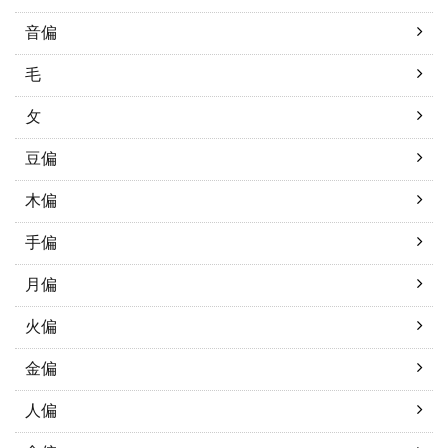
音偏
毛
攵
豆偏
木偏
手偏
月偏
火偏
金偏
人偏