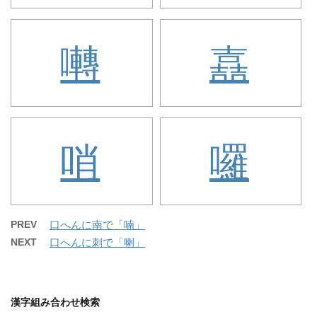
囀
嚞
哨
囉
PREV
口へんに南で「喃」
NEXT
口へんに刺で「喇」
漢字組み合わせ検索