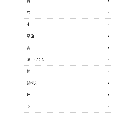
首
玄
小
豕偏
香
ほこづくり
甘
闘構え
尸
臣