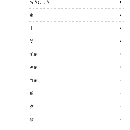
おうにょう
鹵
十
爻
釆偏
黒偏
血偏
瓜
夕
鼓