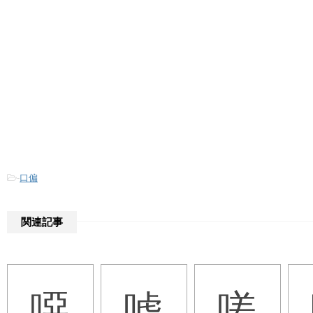
-
口偏
関連記事
噁
嘘
嗟