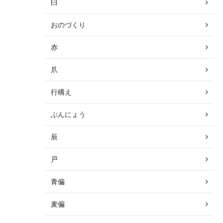
臼
おのづくり
赤
爪
行構え
ぶんにょう
辰
戸
青偏
麦偏