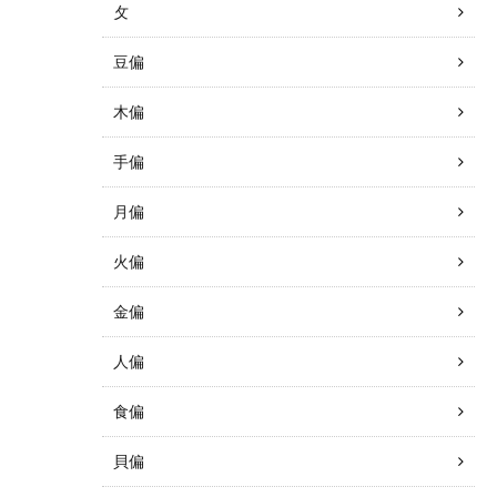
攵
豆偏
木偏
手偏
月偏
火偏
金偏
人偏
食偏
貝偏