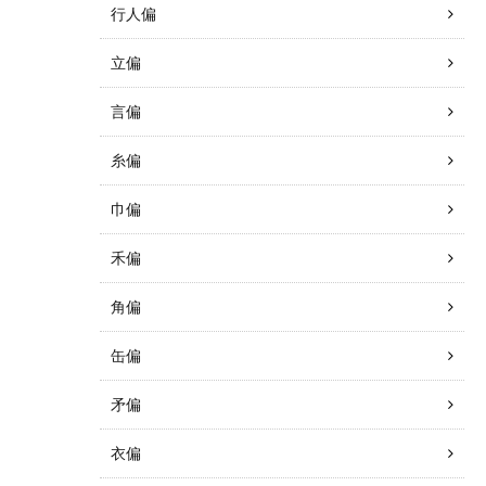
行人偏
立偏
言偏
糸偏
巾偏
禾偏
角偏
缶偏
矛偏
衣偏