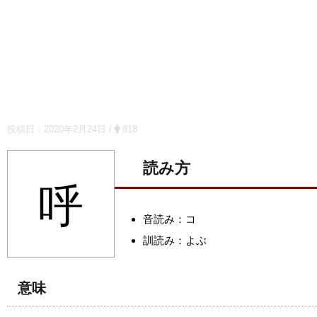
投稿日：
2020年2月24日
/
818
読み方
呼
音読み：コ
訓読み：よぶ
意味