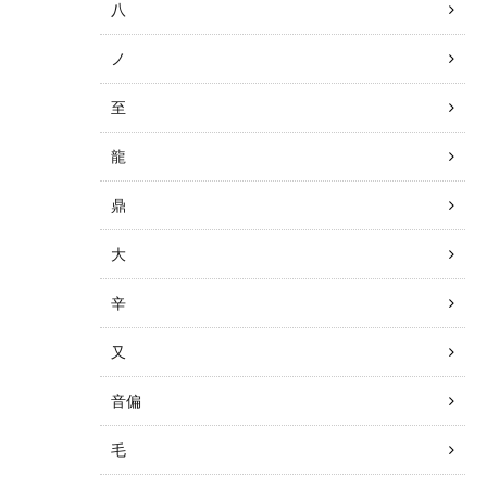
八
ノ
至
龍
鼎
大
辛
又
音偏
毛