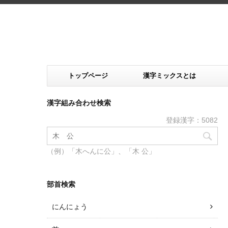
トップページ
漢字ミックスとは
漢字組み合わせ検索
登録漢字：5082
（例）「木へんに公」、「木 公」
部首検索
にんにょう