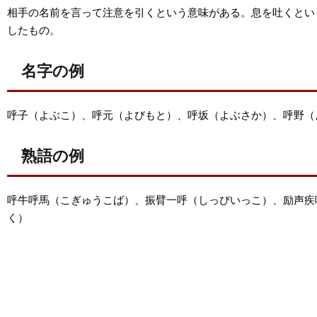
相手の名前を言って注意を引くという意味がある。息を吐くとい
したもの。
名字の例
呼子（よぶこ）、呼元（よびもと）、呼坂（よぶさか）、呼野（
熟語の例
呼牛呼馬（こぎゅうこば）、振臂一呼（しっぴいっこ）、励声疾
く）