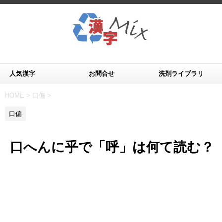
人気漢字
お問合せ
洗剤ライブラリ
HOME
>
口偏
>
口偏
口へんに乎で「呼」は何て読む？