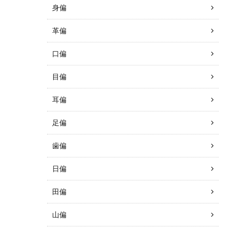
身偏
革偏
口偏
目偏
耳偏
足偏
歯偏
日偏
田偏
山偏