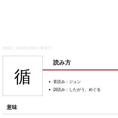
投稿日：
2020年2月8日
/
9577
読み方
循
音読み：ジュン
訓読み：したがう、めぐる
意味