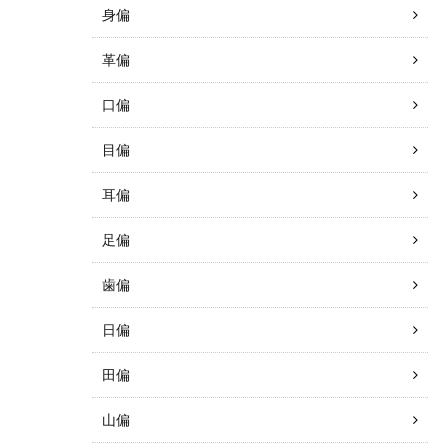
身偏
革偏
口偏
目偏
耳偏
足偏
歯偏
日偏
田偏
山偏