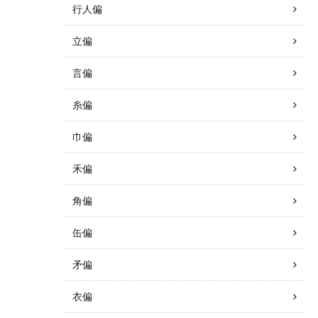
行人偏
立偏
言偏
糸偏
巾偏
禾偏
角偏
缶偏
矛偏
衣偏