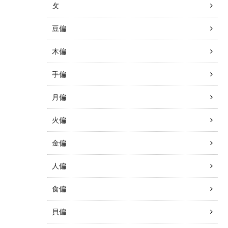
攵
豆偏
木偏
手偏
月偏
火偏
金偏
人偏
食偏
貝偏