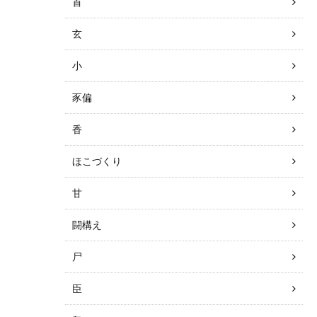
首
玄
小
豕偏
香
ほこづくり
甘
闘構え
尸
臣