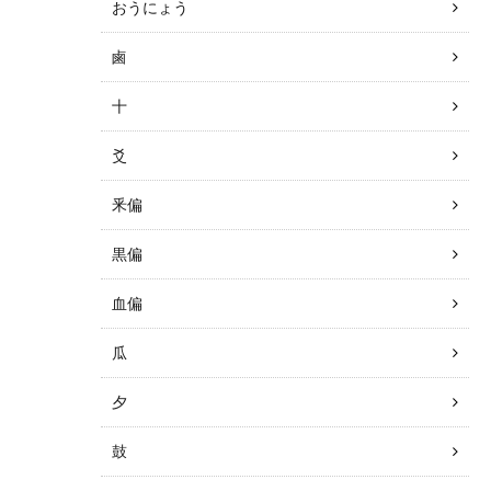
おうにょう
鹵
十
爻
釆偏
黒偏
血偏
瓜
夕
鼓