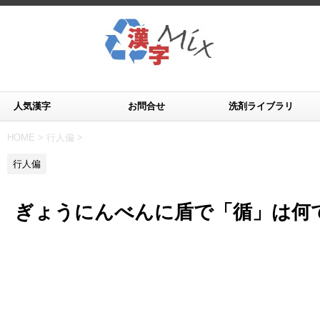
人気漢字
お問合せ
洗剤ライブラリ
HOME
>
行人偏
>
行人偏
ぎょうにんべんに盾で「循」は何