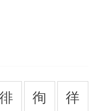
徘
徇
徉