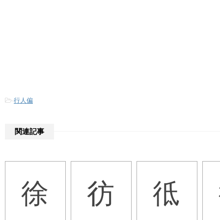
-
行人偏
関連記事
徐
彷
彽