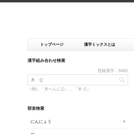
トップページ
漢字ミックスとは
漢字組み合わせ検索
登録漢字：5082
（例）「木へんに公」、「木 公」
部首検索
にんにょう