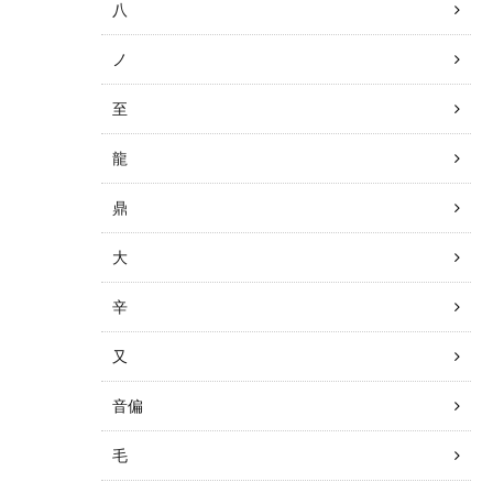
八
ノ
至
龍
鼎
大
辛
又
音偏
毛