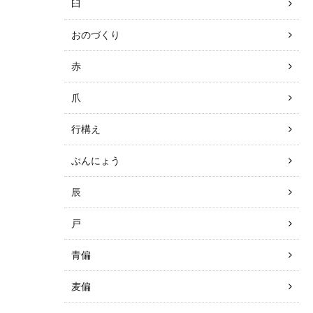
臼
おのづくり
赤
爪
行構え
ぶんにょう
辰
戸
青偏
麦偏