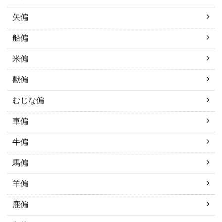
矢偏
船偏
米偏
獣偏
むじな偏
車偏
牛偏
馬偏
羊偏
鹿偏