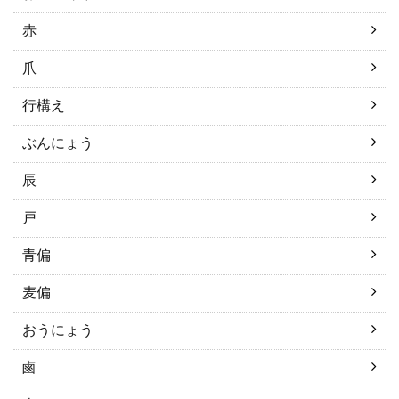
赤
爪
行構え
ぶんにょう
辰
戸
青偏
麦偏
おうにょう
鹵