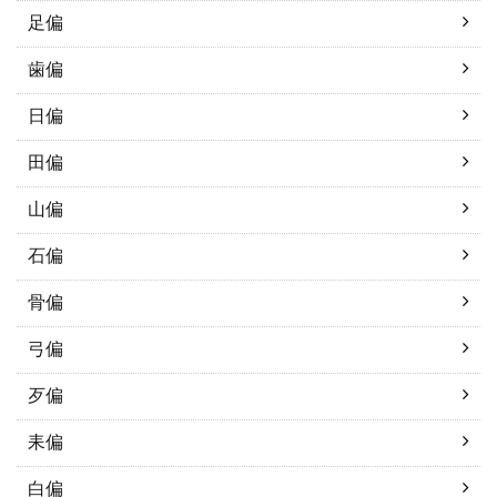
足偏
歯偏
日偏
田偏
山偏
石偏
骨偏
弓偏
歹偏
耒偏
白偏