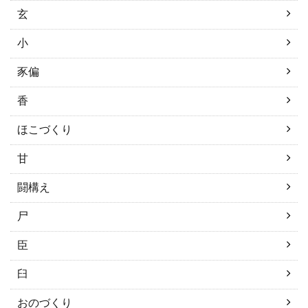
玄
小
豕偏
香
ほこづくり
甘
闘構え
尸
臣
臼
おのづくり