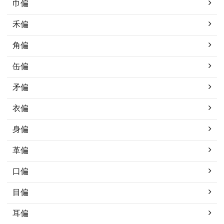
巾偏
禾偏
角偏
缶偏
矛偏
衣偏
身偏
革偏
口偏
目偏
耳偏