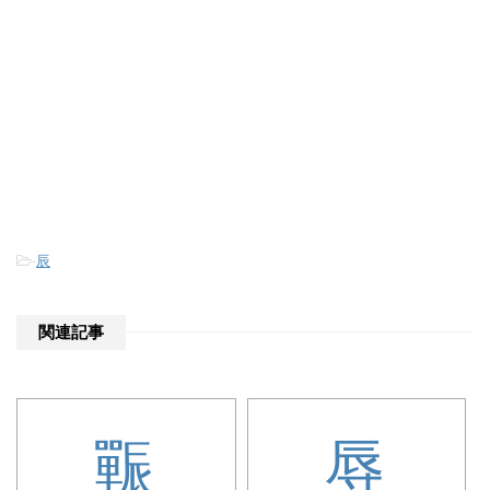
-
辰
関連記事
辴
辱