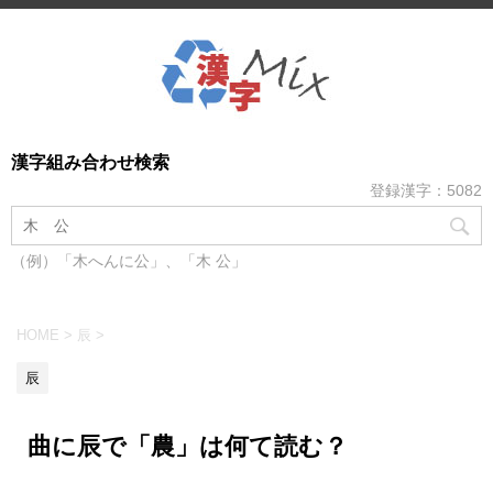
漢字組み合わせ検索
登録漢字：5082
（例）「木へんに公」、「木 公」
HOME
>
辰
>
辰
曲に辰で「農」は何て読む？