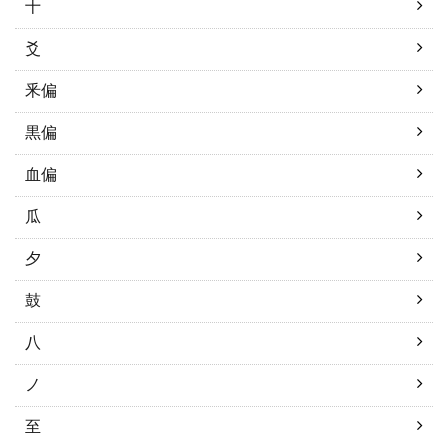
十
爻
釆偏
黒偏
血偏
瓜
夕
鼓
八
ノ
至