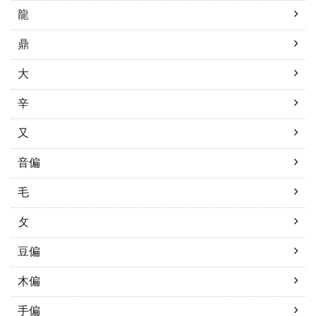
龍
鼎
大
辛
又
音偏
毛
攵
豆偏
木偏
手偏