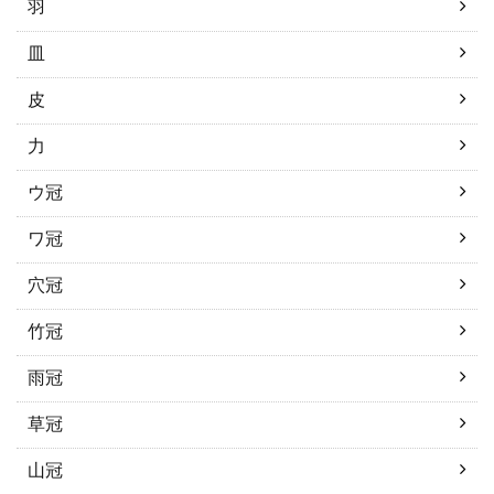
羽
皿
皮
力
ウ冠
ワ冠
穴冠
竹冠
雨冠
草冠
山冠