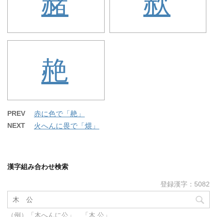
赭
赥
赩
PREV
赤に色で「赩」
NEXT
火へんに畏で「煨」
漢字組み合わせ検索
登録漢字：5082
（例）「木へんに公」、「木 公」