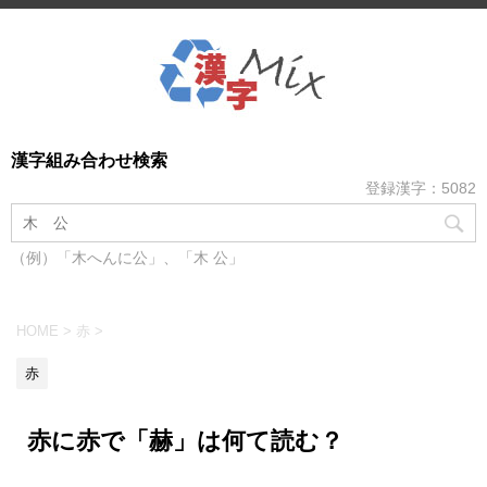
漢字組み合わせ検索
登録漢字：5082
（例）「木へんに公」、「木 公」
HOME
>
赤
>
赤
赤に赤で「赫」は何て読む？