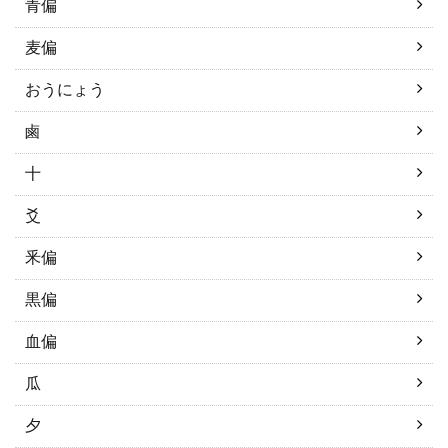
青偏
麦偏
おうにょう
鹵
十
爻
釆偏
黒偏
血偏
瓜
夕