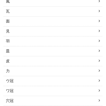
風
瓦
面
見
羽
皿
皮
力
ウ冠
ワ冠
穴冠