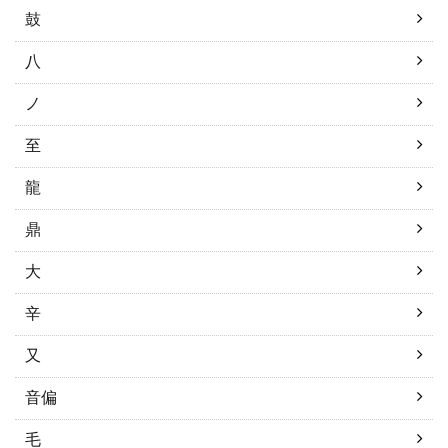
鼓
八
ノ
至
龍
鼎
大
辛
又
音偏
毛