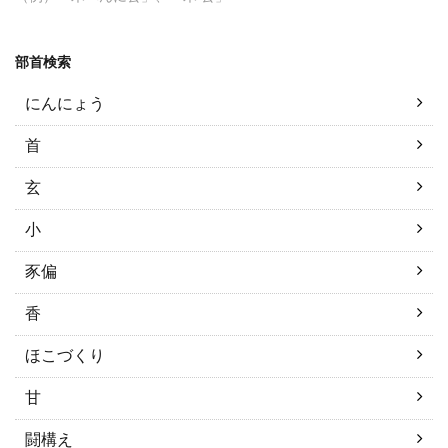
部首検索
にんにょう
首
玄
小
豕偏
香
ほこづくり
甘
闘構え