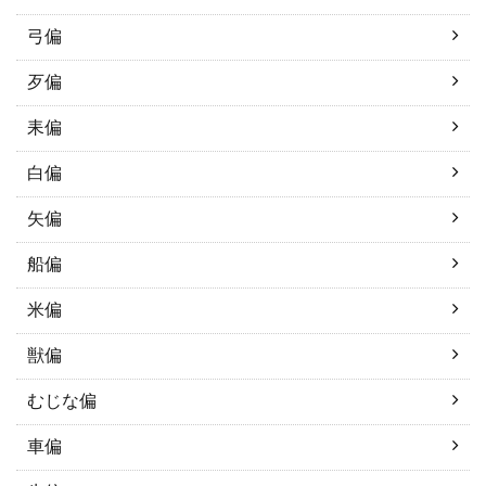
弓偏
歹偏
耒偏
白偏
矢偏
船偏
米偏
獣偏
むじな偏
車偏