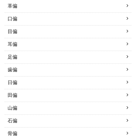
革偏
口偏
目偏
耳偏
足偏
歯偏
日偏
田偏
山偏
石偏
骨偏