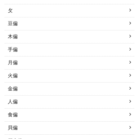
攵
豆偏
木偏
手偏
月偏
火偏
金偏
人偏
食偏
貝偏