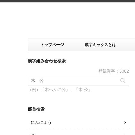
トップページ
漢字ミックスとは
漢字組み合わせ検索
登録漢字：5082
（例）「木へんに公」、「木 公」
部首検索
にんにょう