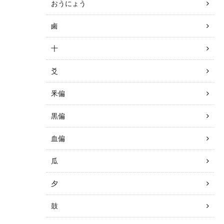
おうにょう
鹵
十
爻
釆偏
黒偏
血偏
瓜
夕
鼓