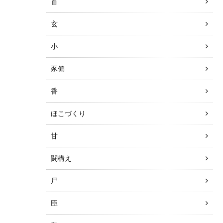
首
玄
小
豕偏
香
ほこづくり
甘
闘構え
尸
臣