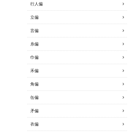
行人偏
立偏
言偏
糸偏
巾偏
禾偏
角偏
缶偏
矛偏
衣偏