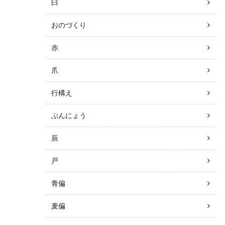
臼
おのづくり
赤
爪
行構え
ぶんにょう
辰
戸
青偏
麦偏