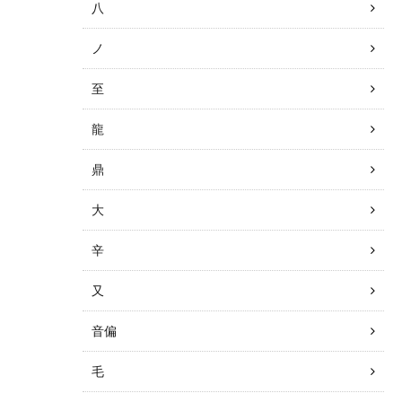
八
ノ
至
龍
鼎
大
辛
又
音偏
毛