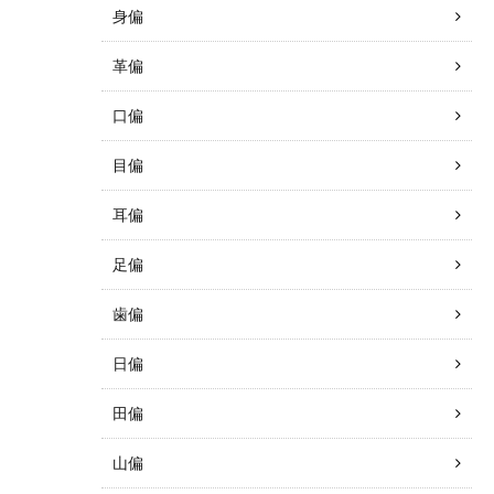
身偏
革偏
口偏
目偏
耳偏
足偏
歯偏
日偏
田偏
山偏