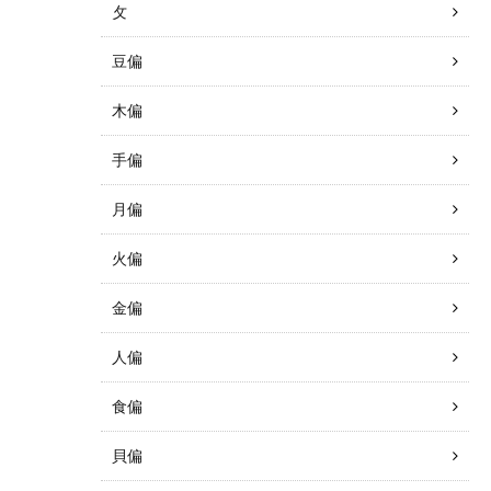
攵
豆偏
木偏
手偏
月偏
火偏
金偏
人偏
食偏
貝偏