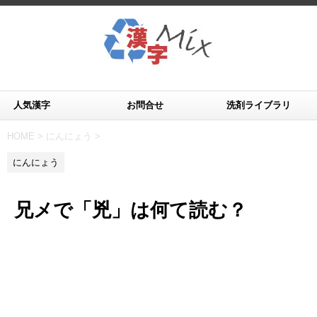
人気漢字
お問合せ
洗剤ライブラリ
HOME
>
にんにょう
>
にんにょう
兄メで「兇」は何て読む？