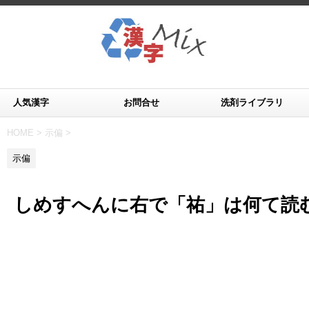
人気漢字
お問合せ
洗剤ライブラリ
HOME
>
示偏
>
示偏
しめすへんに右で「祐」は何て読