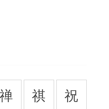
禅
祺
祝