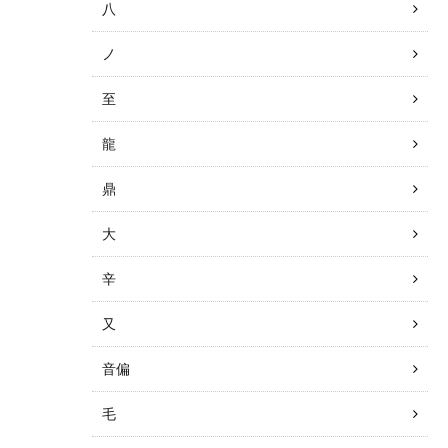
八
ノ
至
龍
鼎
大
辛
又
音偏
毛