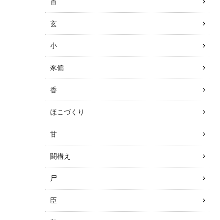
首
玄
小
豕偏
香
ほこづくり
甘
闘構え
尸
臣