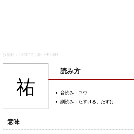
投稿日：
2020年2月3日
/
1894
読み方
祐
音読み：ユウ
訓読み：たすける、たすけ
意味