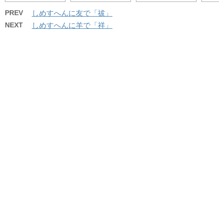
PREV
しめすへんに友で「祓」
NEXT
しめすへんに羊で「祥」