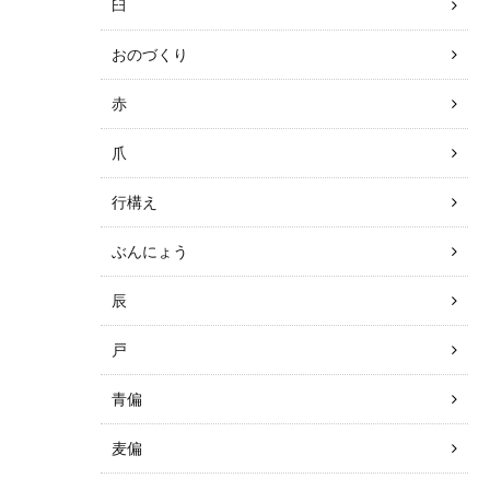
臼
おのづくり
赤
爪
行構え
ぶんにょう
辰
戸
青偏
麦偏