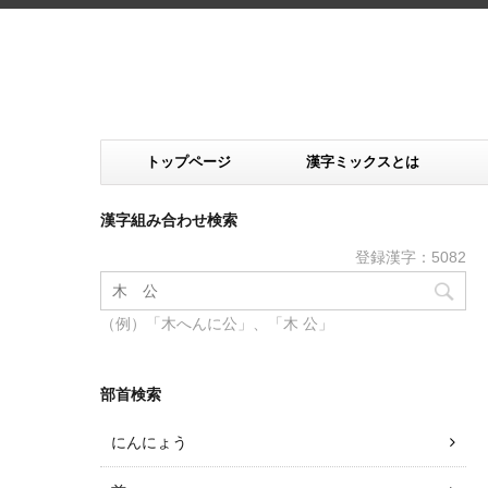
トップページ
漢字ミックスとは
漢字組み合わせ検索
登録漢字：5082
（例）「木へんに公」、「木 公」
部首検索
にんにょう