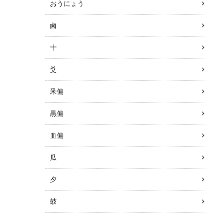
おうにょう
鹵
十
爻
釆偏
黒偏
血偏
瓜
夕
鼓