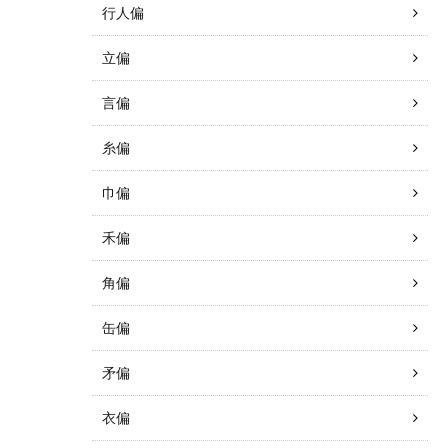
行人偏
立偏
言偏
糸偏
巾偏
禾偏
角偏
缶偏
矛偏
衣偏