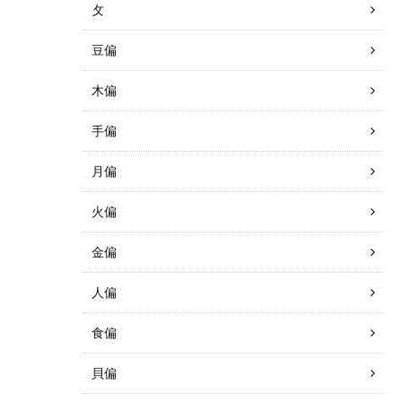
攵
豆偏
木偏
手偏
月偏
火偏
金偏
人偏
食偏
貝偏