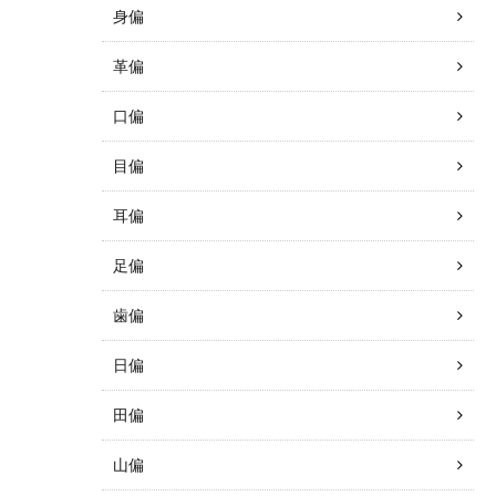
身偏
革偏
口偏
目偏
耳偏
足偏
歯偏
日偏
田偏
山偏