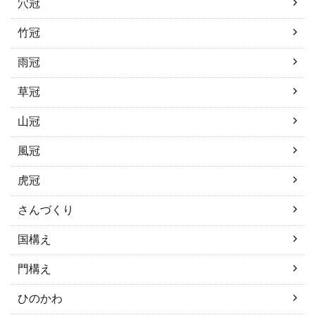
穴冠
竹冠
雨冠
草冠
山冠
風冠
虎冠
さんづくり
国構え
門構え
ひのかわ