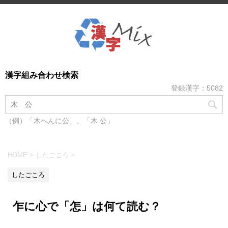
漢字組み合わせ検索
登録漢字：5082
（例）「木へんに公」、「木 公」
HOME
>
したごころ
>
したごころ
乍に心で「怎」は何て読む？