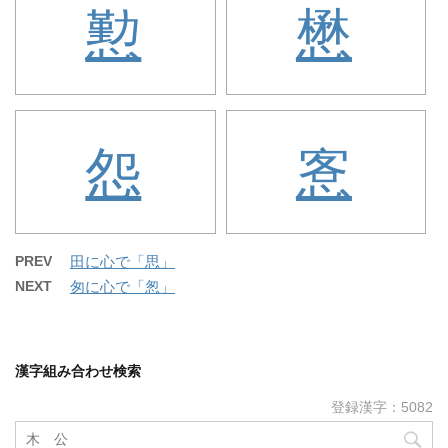
懃
懋
怨
愙
PREV
田に心で「思」
NEXT
匆に心で「怱」
漢字組み合わせ検索
登録漢字：5082