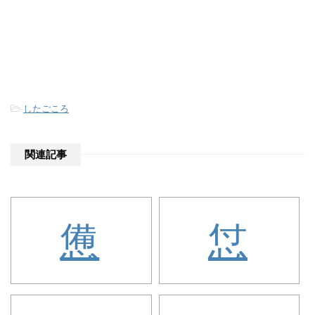
-
したごころ
関連記事
憊
怤