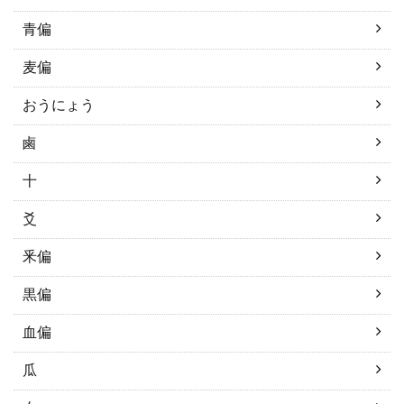
青偏
麦偏
おうにょう
鹵
十
爻
釆偏
黒偏
血偏
瓜