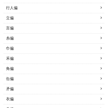
行人偏
立偏
言偏
糸偏
巾偏
禾偏
角偏
缶偏
矛偏
衣偏