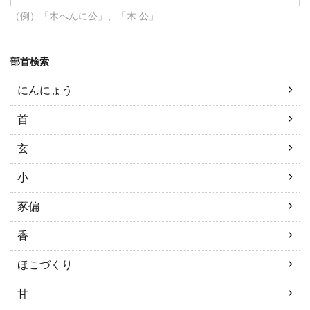
（例）「木へんに公」、「木 公」
部首検索
にんにょう
首
玄
小
豕偏
香
ほこづくり
甘