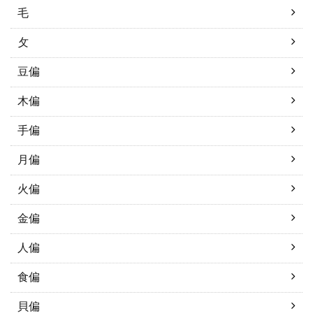
毛
攵
豆偏
木偏
手偏
月偏
火偏
金偏
人偏
食偏
貝偏