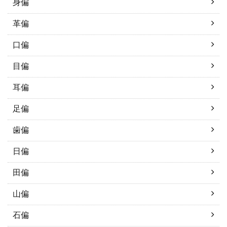
身偏
革偏
口偏
目偏
耳偏
足偏
歯偏
日偏
田偏
山偏
石偏