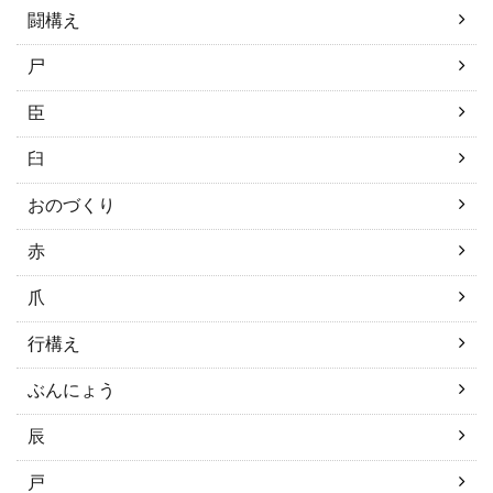
闘構え
尸
臣
臼
おのづくり
赤
爪
行構え
ぶんにょう
辰
戸