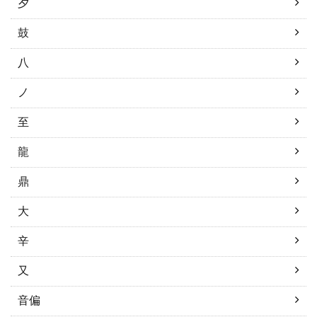
夕
鼓
八
ノ
至
龍
鼎
大
辛
又
音偏