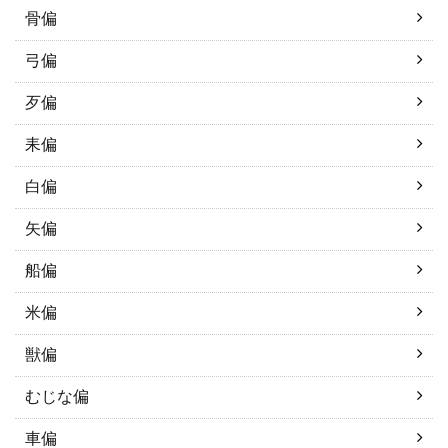
骨偏
弓偏
歹偏
耒偏
白偏
矢偏
船偏
米偏
獣偏
むじな偏
車偏