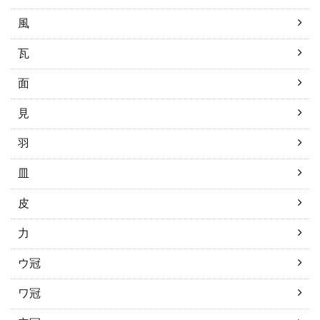
風
瓦
面
見
羽
皿
皮
力
ウ冠
ワ冠