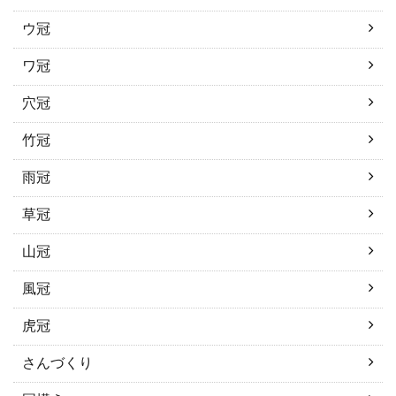
ウ冠
ワ冠
穴冠
竹冠
雨冠
草冠
山冠
風冠
虎冠
さんづくり