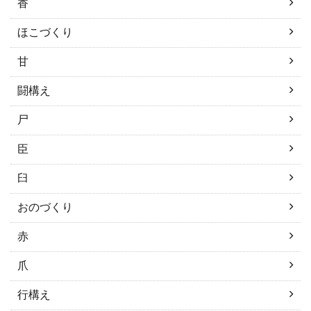
香
ほこづくり
甘
闘構え
尸
臣
臼
おのづくり
赤
爪
行構え