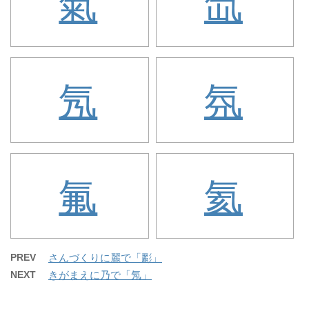
氣
氙
氖
氛
氟
氦
PREV
さんづくりに麗で「彲」
NEXT
きがまえに乃で「氖」