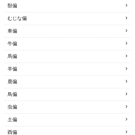
獣偏
むじな偏
車偏
牛偏
馬偏
羊偏
鹿偏
鳥偏
虫偏
土偏
酉偏