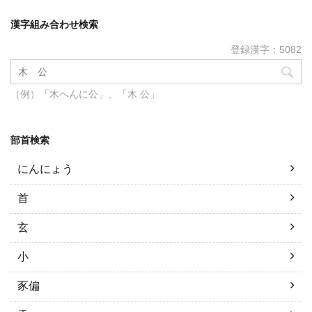
漢字組み合わせ検索
登録漢字：5082
（例）「木へんに公」、「木 公」
部首検索
にんにょう
首
玄
小
豕偏