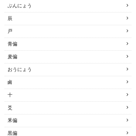
ぶんにょう
辰
戸
青偏
麦偏
おうにょう
鹵
十
爻
釆偏
黒偏