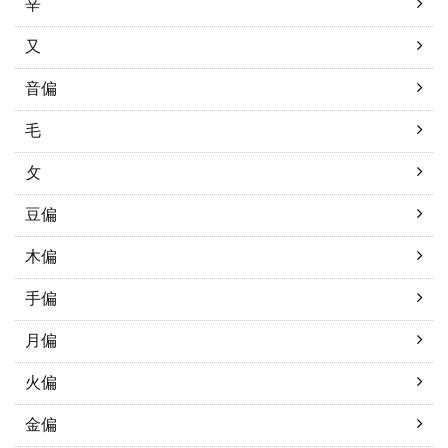
辛
又
音偏
毛
攵
豆偏
木偏
手偏
月偏
火偏
金偏