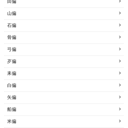
田偏
山偏
石偏
骨偏
弓偏
歹偏
耒偏
白偏
矢偏
船偏
米偏