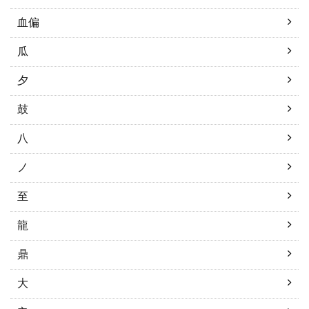
血偏
瓜
夕
鼓
八
ノ
至
龍
鼎
大