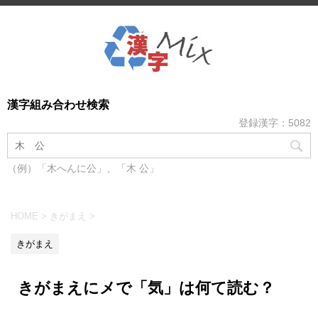
漢字組み合わせ検索
登録漢字：5082
（例）「木へんに公」、「木 公」
HOME
>
きがまえ
>
きがまえ
きがまえにメで「気」は何て読む？