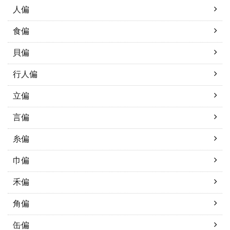
人偏
食偏
貝偏
行人偏
立偏
言偏
糸偏
巾偏
禾偏
角偏
缶偏