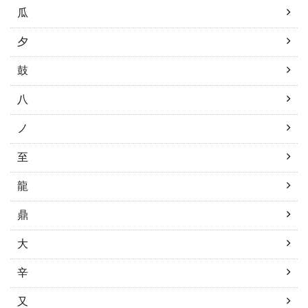
瓜
夕
鼓
八
ノ
至
龍
鼎
大
辛
又