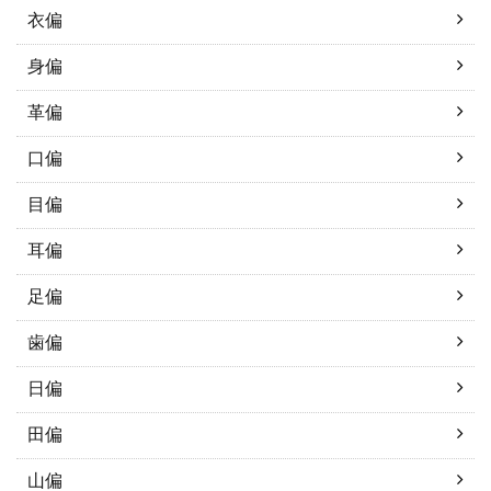
衣偏
身偏
革偏
口偏
目偏
耳偏
足偏
歯偏
日偏
田偏
山偏