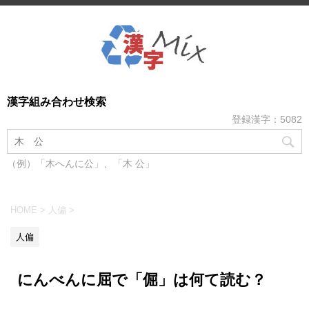
漢字組み合わせ検索
登録漢字：5082
（例）「木へんに公」、「木 公」
HOME
>
人偏
>
人偏
にんべんに屈で「倔」は何て読む？