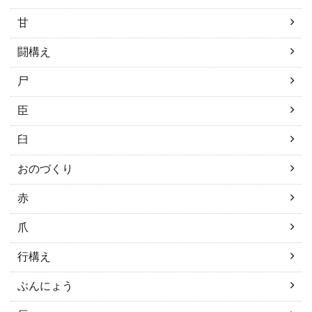
甘
闘構え
尸
臣
臼
おのづくり
赤
爪
行構え
ぶんにょう