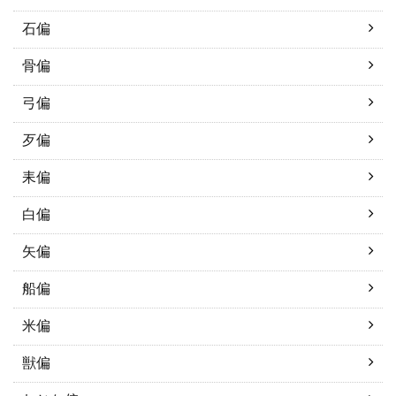
石偏
骨偏
弓偏
歹偏
耒偏
白偏
矢偏
船偏
米偏
獣偏