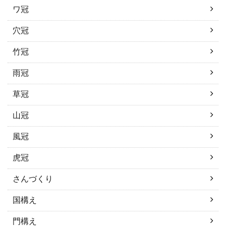
ワ冠
穴冠
竹冠
雨冠
草冠
山冠
風冠
虎冠
さんづくり
国構え
門構え