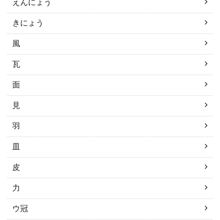
えんにょう
きにょう
風
瓦
面
見
羽
皿
皮
力
ウ冠