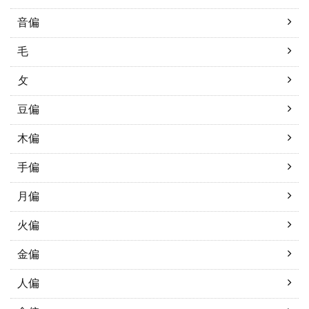
音偏
毛
攵
豆偏
木偏
手偏
月偏
火偏
金偏
人偏