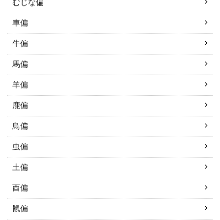
むじな偏
車偏
牛偏
馬偏
羊偏
鹿偏
鳥偏
虫偏
土偏
酉偏
鼠偏