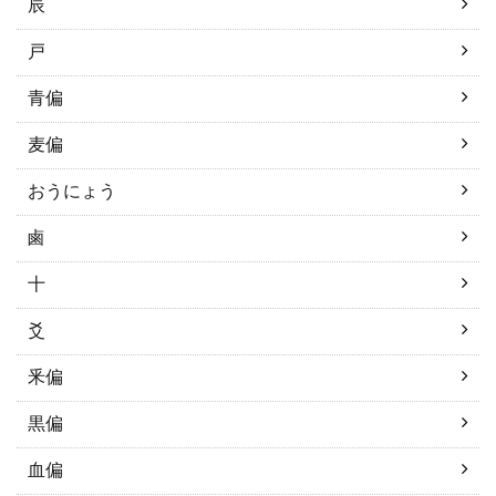
辰
戸
青偏
麦偏
おうにょう
鹵
十
爻
釆偏
黒偏
血偏