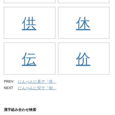
供
休
伝
价
PREV
にんべんに具で「倶」
NEXT
にんべんに兒で「倪」
漢字組み合わせ検索