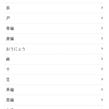
辰
戸
青偏
麦偏
おうにょう
鹵
十
爻
釆偏
黒偏