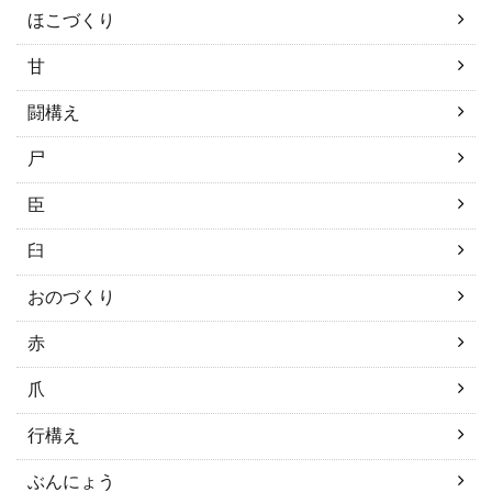
ほこづくり
甘
闘構え
尸
臣
臼
おのづくり
赤
爪
行構え
ぶんにょう