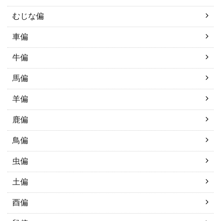
むじな偏
車偏
牛偏
馬偏
羊偏
鹿偏
鳥偏
虫偏
土偏
酉偏