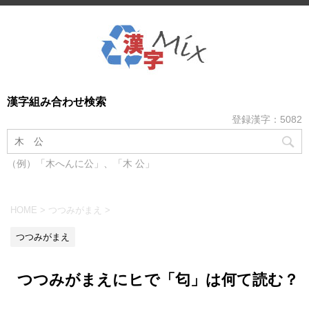
漢字組み合わせ検索
登録漢字：5082
（例）「木へんに公」、「木 公」
HOME
>
つつみがまえ
>
つつみがまえ
つつみがまえにヒで「匂」は何て読む？