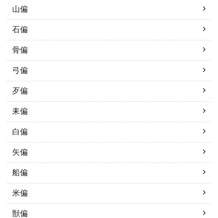
山偏
石偏
骨偏
弓偏
歹偏
耒偏
白偏
矢偏
船偏
米偏
獣偏