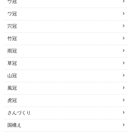
ウ冠
ワ冠
穴冠
竹冠
雨冠
草冠
山冠
風冠
虎冠
さんづくり
国構え