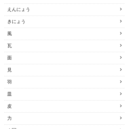
えんにょう
きにょう
風
瓦
面
見
羽
皿
皮
力