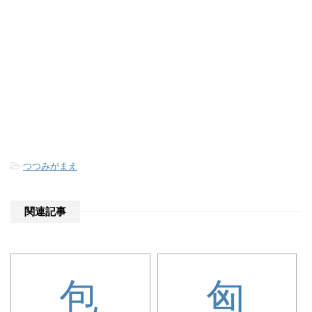
-
つつみがまえ
関連記事
包
匈