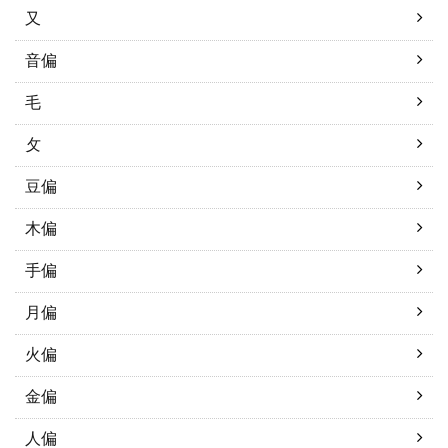
又
音偏
毛
攵
豆偏
木偏
手偏
月偏
火偏
金偏
人偏