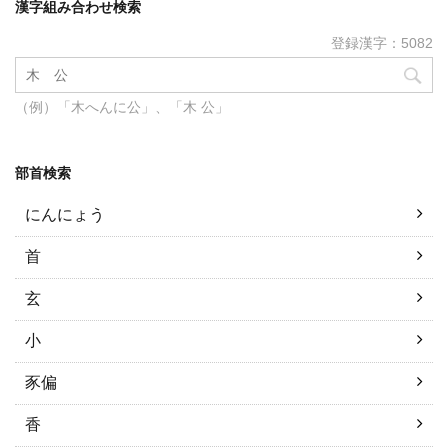
漢字組み合わせ検索
登録漢字：5082
（例）「木へんに公」、「木 公」
部首検索
にんにょう
首
玄
小
豕偏
香