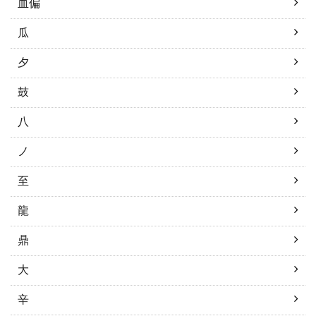
血偏
瓜
夕
鼓
八
ノ
至
龍
鼎
大
辛