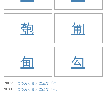
匏
匍
甸
勾
PREV
つつみがまえにムで「勾」
NEXT
つつみがまえに己で「包」