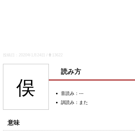
投稿日：
2020年1月24日
/
13622
読み方
俣
音読み：---
訓読み：また
意味