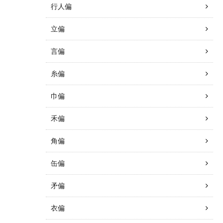
行人偏
立偏
言偏
糸偏
巾偏
禾偏
角偏
缶偏
矛偏
衣偏