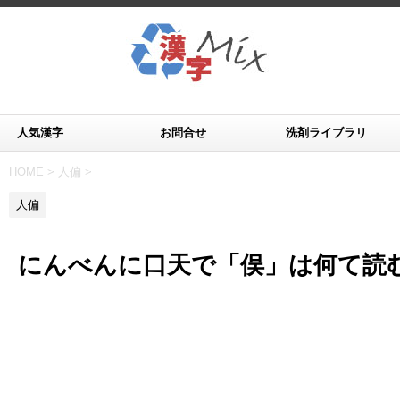
人気漢字
お問合せ
洗剤ライブラリ
HOME
>
人偏
>
人偏
にんべんに口天で「俣」は何て読