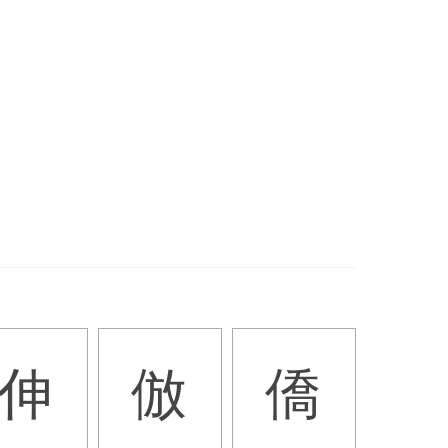
伸
倣
僑