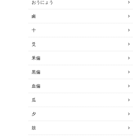
おうにょう
鹵
十
爻
釆偏
黒偏
血偏
瓜
夕
鼓