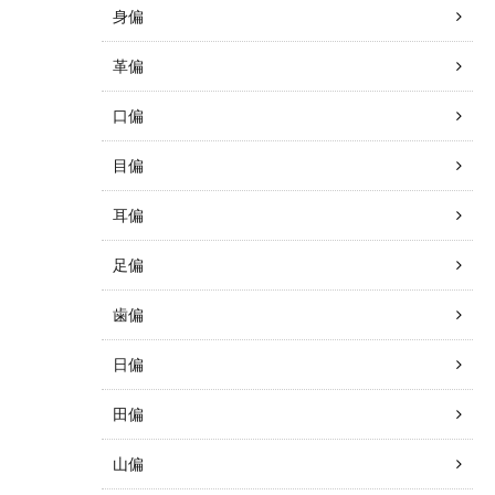
身偏
革偏
口偏
目偏
耳偏
足偏
歯偏
日偏
田偏
山偏