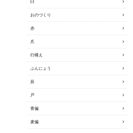
臼
おのづくり
赤
爪
行構え
ぶんにょう
辰
戸
青偏
麦偏