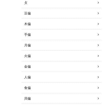
攵
豆偏
木偏
手偏
月偏
火偏
金偏
人偏
食偏
貝偏