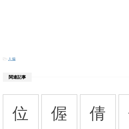
-
人偏
関連記事
位
偓
倩