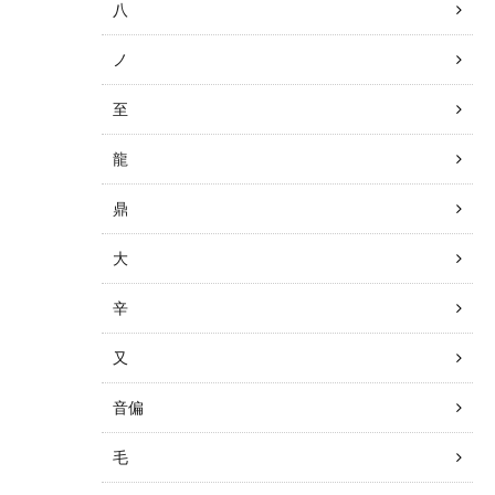
八
ノ
至
龍
鼎
大
辛
又
音偏
毛