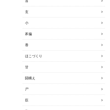
首
玄
小
豕偏
香
ほこづくり
甘
闘構え
尸
臣