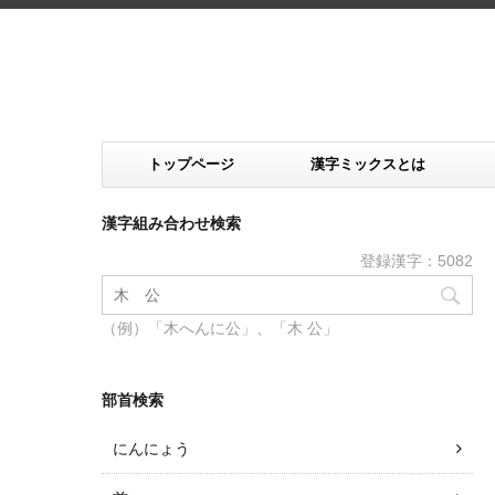
トップページ
漢字ミックスとは
漢字組み合わせ検索
登録漢字：5082
（例）「木へんに公」、「木 公」
部首検索
にんにょう