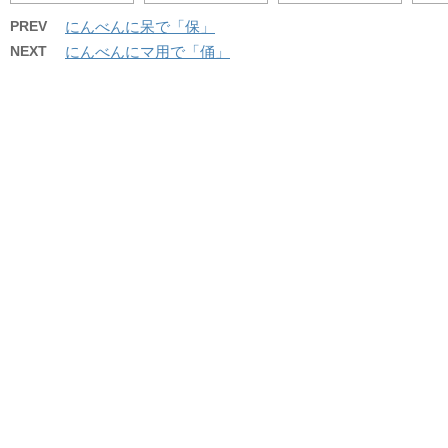
PREV
にんべんに呆で「保」
NEXT
にんべんにマ用で「俑」