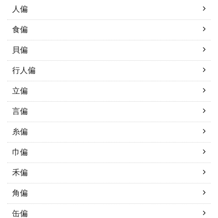
人偏
食偏
貝偏
行人偏
立偏
言偏
糸偏
巾偏
禾偏
角偏
缶偏