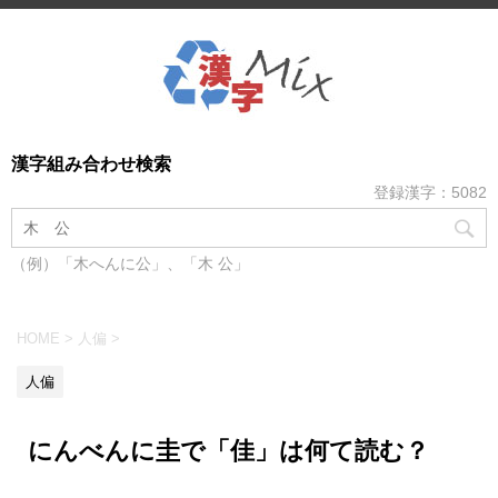
漢字組み合わせ検索
登録漢字：5082
（例）「木へんに公」、「木 公」
HOME
>
人偏
>
人偏
にんべんに圭で「佳」は何て読む？