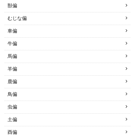
獣偏
むじな偏
車偏
牛偏
馬偏
羊偏
鹿偏
鳥偏
虫偏
土偏
酉偏