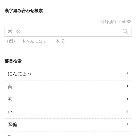
漢字組み合わせ検索
登録漢字：5082
（例）「木へんに公」、「木 公」
部首検索
にんにょう
首
玄
小
豕偏