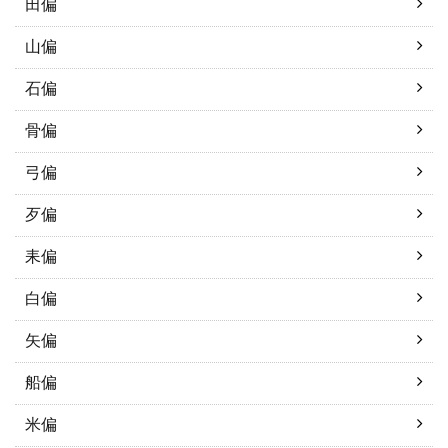
田偏
山偏
石偏
骨偏
弓偏
歹偏
耒偏
白偏
矢偏
船偏
米偏