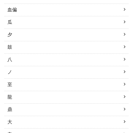
血偏
瓜
夕
鼓
八
ノ
至
龍
鼎
大