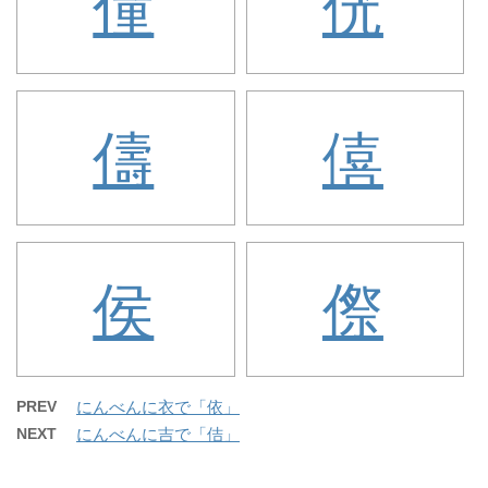
僮
侊
儔
僖
侯
傺
PREV
にんべんに衣で「依」
NEXT
にんべんに吉で「佶」