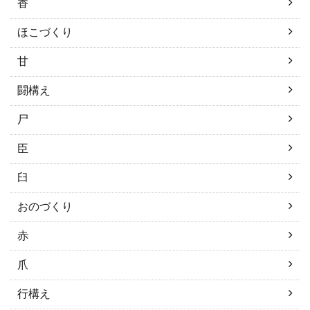
香
ほこづくり
甘
闘構え
尸
臣
臼
おのづくり
赤
爪
行構え