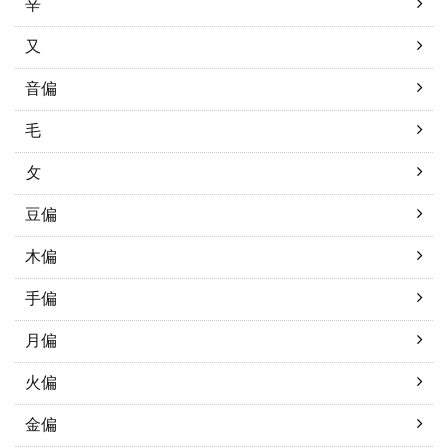
辛
又
音偏
毛
攵
豆偏
木偏
手偏
月偏
火偏
金偏