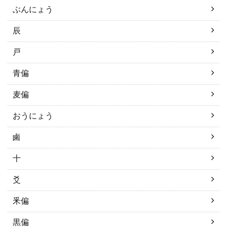
ぶんにょう
辰
戸
青偏
麦偏
おうにょう
鹵
十
爻
釆偏
黒偏