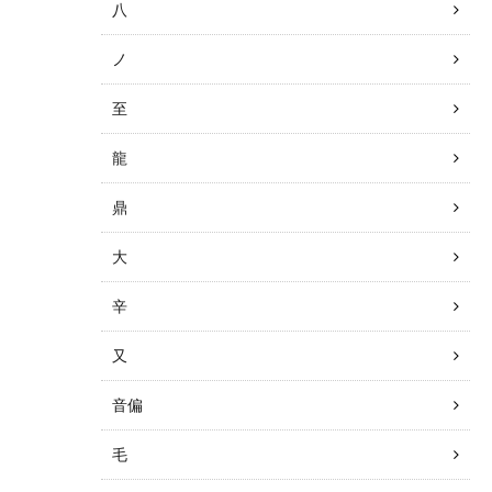
八
ノ
至
龍
鼎
大
辛
又
音偏
毛