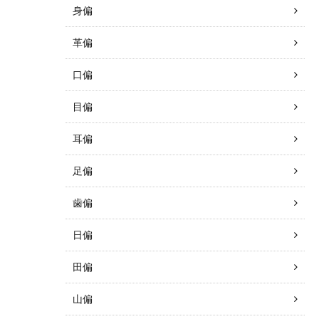
身偏
革偏
口偏
目偏
耳偏
足偏
歯偏
日偏
田偏
山偏