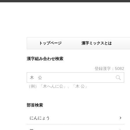
トップページ
漢字ミックスとは
漢字組み合わせ検索
登録漢字：5082
（例）「木へんに公」、「木 公」
部首検索
にんにょう