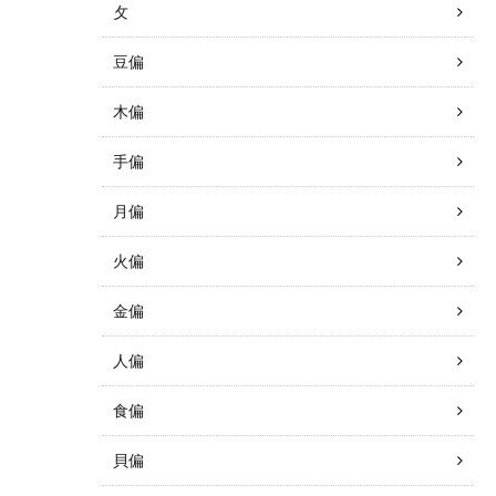
攵
豆偏
木偏
手偏
月偏
火偏
金偏
人偏
食偏
貝偏