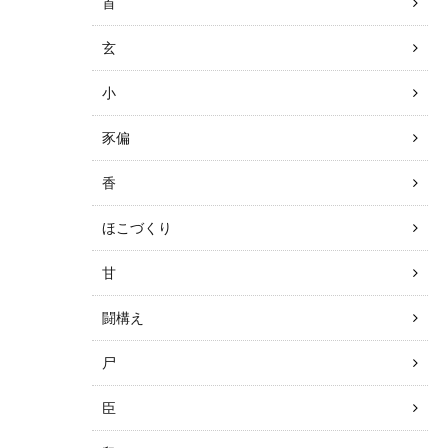
首
玄
小
豕偏
香
ほこづくり
甘
闘構え
尸
臣