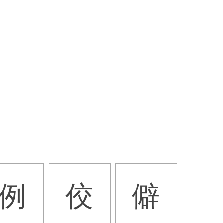
例
佼
僻