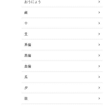
おうにょう
鹵
十
爻
釆偏
黒偏
血偏
瓜
夕
鼓