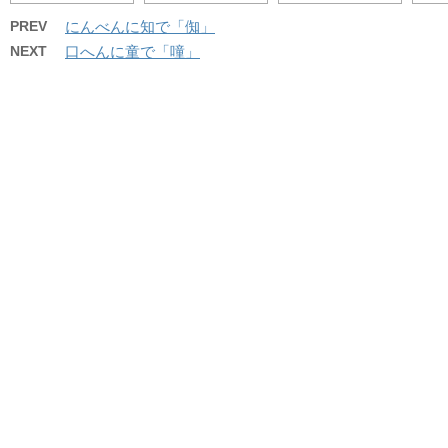
PREV
にんべんに知で「倁」
NEXT
口へんに童で「噇」