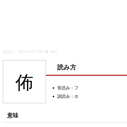
投稿日：
2021年5月17日
/
1601
読み方
佈
音読み：フ
訓読み：ホ
意味