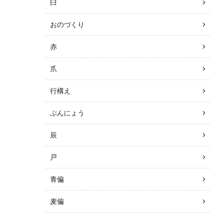
臼
おのづくり
赤
爪
行構え
ぶんにょう
辰
戸
青偏
麦偏