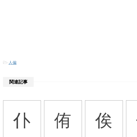
-
人偏
関連記事
仆
侑
俟