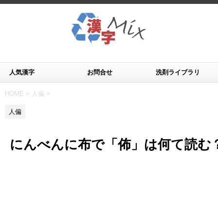
人気漢字
お問合せ
洗剤ライブラリ
HOME
>
人偏
>
人偏
にんべんに布で「佈」は何て読む