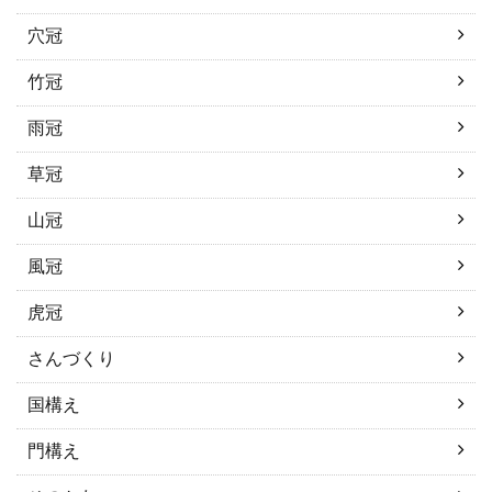
穴冠
竹冠
雨冠
草冠
山冠
風冠
虎冠
さんづくり
国構え
門構え