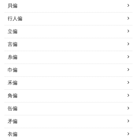
貝偏
行人偏
立偏
言偏
糸偏
巾偏
禾偏
角偏
缶偏
矛偏
衣偏