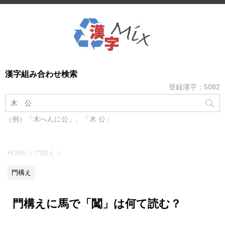
漢字組み合わせ検索
登録漢字：5082
（例）「木へんに公」、「木 公」
HOME
>
門構え
>
門構え
門構えに馬で「闖」は何て読む？