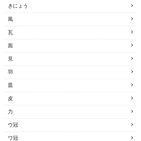
きにょう
風
瓦
面
見
羽
皿
皮
力
ウ冠
ワ冠