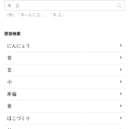
（例）「木へんに公」、「木 公」
部首検索
にんにょう
首
玄
小
豕偏
香
ほこづくり