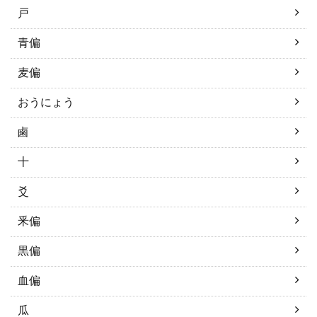
戸
青偏
麦偏
おうにょう
鹵
十
爻
釆偏
黒偏
血偏
瓜