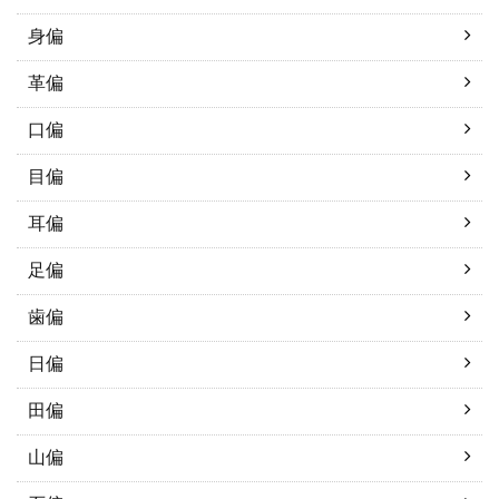
身偏
革偏
口偏
目偏
耳偏
足偏
歯偏
日偏
田偏
山偏