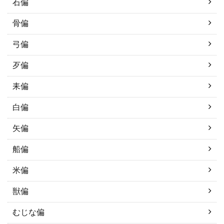
石偏
骨偏
弓偏
歹偏
耒偏
白偏
矢偏
船偏
米偏
獣偏
むじな偏