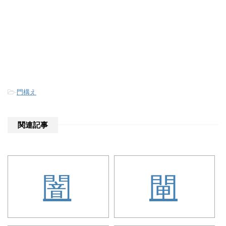
-
門構え
関連記事
闇
閘