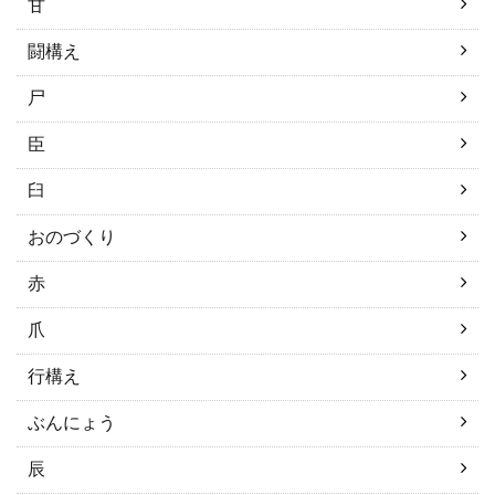
甘
闘構え
尸
臣
臼
おのづくり
赤
爪
行構え
ぶんにょう
辰