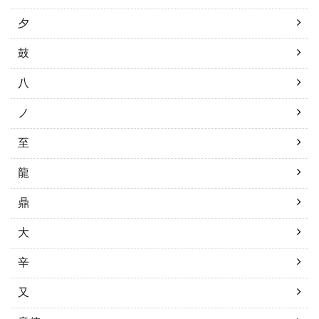
夕
鼓
八
ノ
至
龍
鼎
大
辛
又