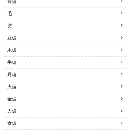
音偏
毛
攵
豆偏
木偏
手偏
月偏
火偏
金偏
人偏
食偏