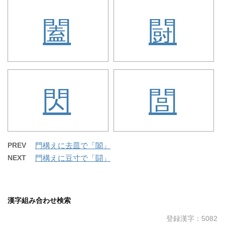
闔
闘
閃
閭
PREV
門構えに去皿で「闔」
NEXT
門構えに豆寸で「闘」
漢字組み合わせ検索
登録漢字：5082