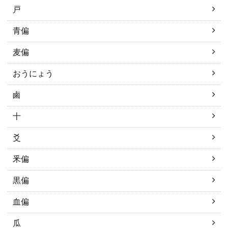
戸
青偏
麦偏
おうにょう
鹵
十
爻
釆偏
黒偏
血偏
瓜