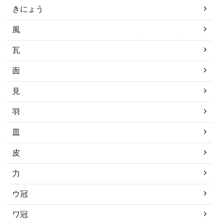
きにょう
風
瓦
面
見
羽
皿
皮
力
ウ冠
ワ冠