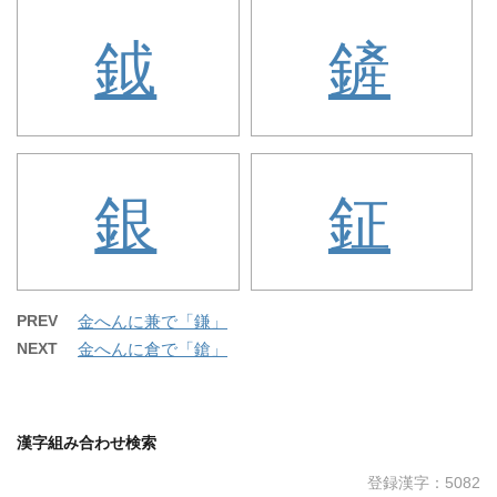
鉞
鏟
銀
鉦
PREV
金へんに兼で「鎌」
NEXT
金へんに倉で「鎗」
漢字組み合わせ検索
登録漢字：5082