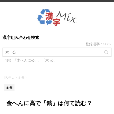
漢字組み合わせ検索
登録漢字：5082
（例）「木へんに公」、「木 公」
HOME
>
金偏
>
金偏
金へんに高で「鎬」は何て読む？