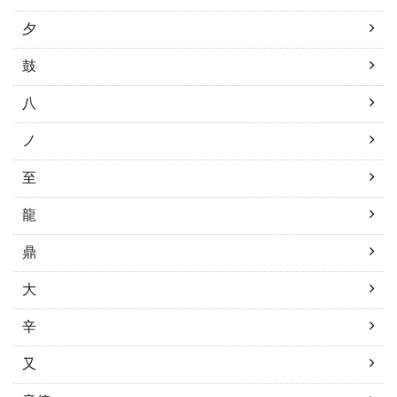
夕
鼓
八
ノ
至
龍
鼎
大
辛
又