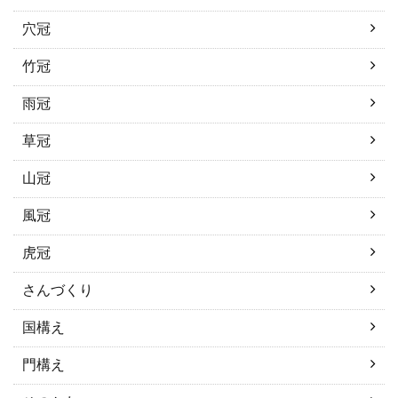
穴冠
竹冠
雨冠
草冠
山冠
風冠
虎冠
さんづくり
国構え
門構え