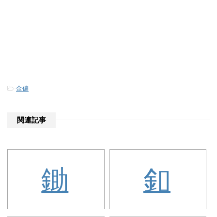
-
金偏
関連記事
鋤
釦