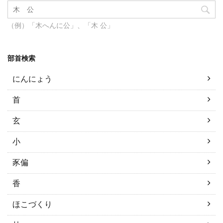
（例）「木へんに公」、「木 公」
部首検索
にんにょう
首
玄
小
豕偏
香
ほこづくり