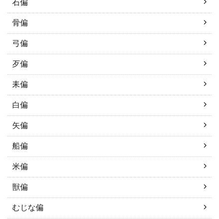
石偏
骨偏
弓偏
歹偏
耒偏
白偏
矢偏
船偏
米偏
獣偏
むじな偏