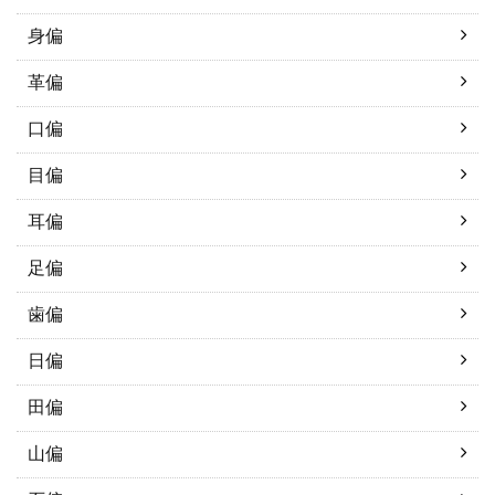
身偏
革偏
口偏
目偏
耳偏
足偏
歯偏
日偏
田偏
山偏