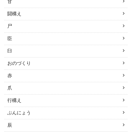
甘
闘構え
尸
臣
臼
おのづくり
赤
爪
行構え
ぶんにょう
辰