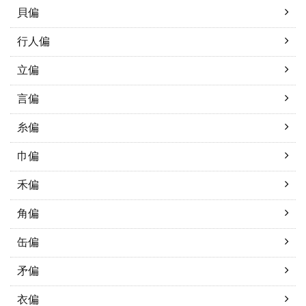
貝偏
行人偏
立偏
言偏
糸偏
巾偏
禾偏
角偏
缶偏
矛偏
衣偏