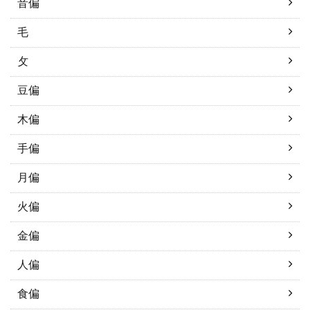
音偏
毛
攵
豆偏
木偏
手偏
月偏
火偏
金偏
人偏
食偏