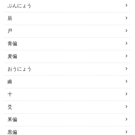
ぶんにょう
辰
戸
青偏
麦偏
おうにょう
鹵
十
爻
釆偏
黒偏