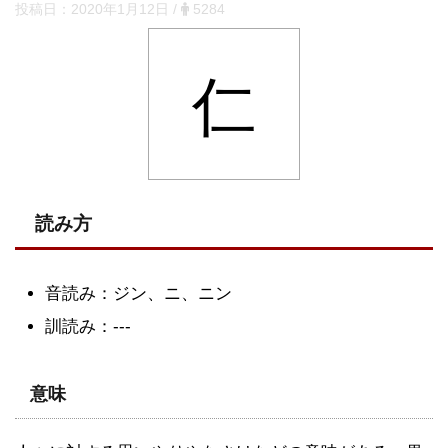
投稿日：
2020年1月12日
/
5284
仁
読み方
音読み：ジン、ニ、ニン
訓読み：---
意味