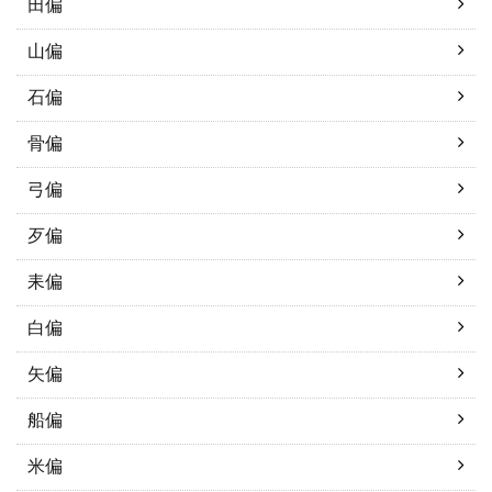
田偏
山偏
石偏
骨偏
弓偏
歹偏
耒偏
白偏
矢偏
船偏
米偏