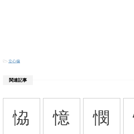
-
立心偏
関連記事
恊
憶
憫