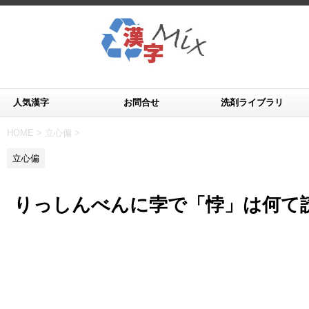
人気漢字
お問合せ
洗剤ライブラリ
HOME
>
立心偏
>
立心偏
りっしんべんに孛で「悖」は何て