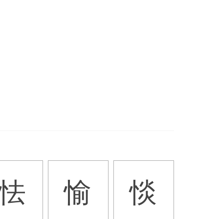
怯
愉
惔