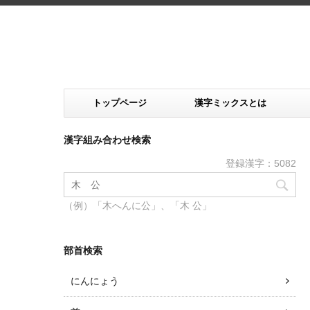
トップページ
漢字ミックスとは
漢字組み合わせ検索
登録漢字：5082
（例）「木へんに公」、「木 公」
部首検索
にんにょう