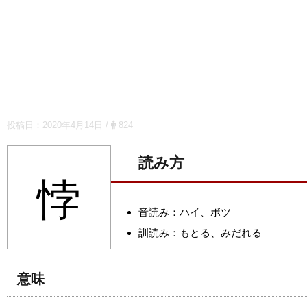
投稿日：
2020年4月14日
/
824
読み方
悖
音読み：ハイ、ボツ
訓読み：もとる、みだれる
意味