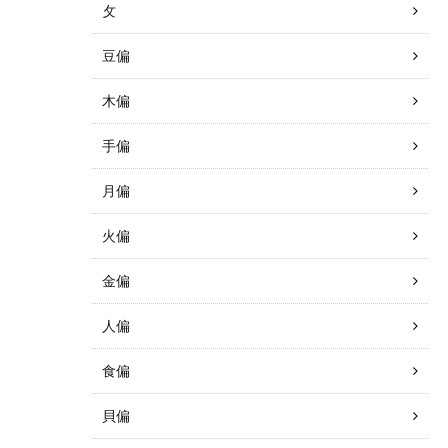
攵
豆偏
木偏
手偏
月偏
火偏
金偏
人偏
食偏
貝偏