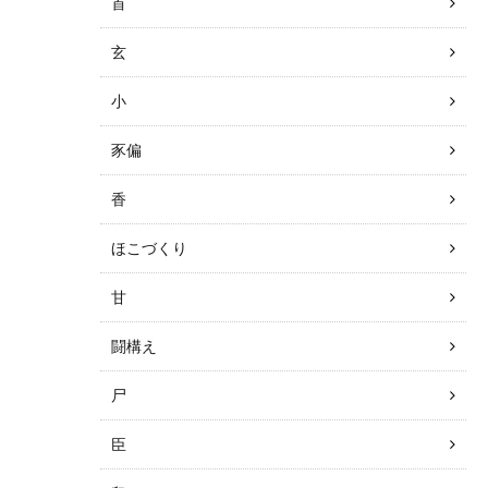
首
玄
小
豕偏
香
ほこづくり
甘
闘構え
尸
臣