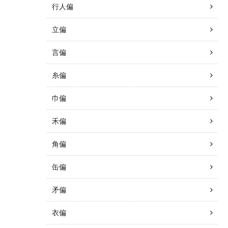
行人偏
立偏
言偏
糸偏
巾偏
禾偏
角偏
缶偏
矛偏
衣偏