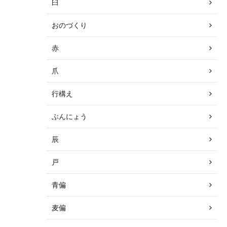
臼
おのづくり
赤
爪
行構え
ぶんにょう
辰
戸
青偏
麦偏