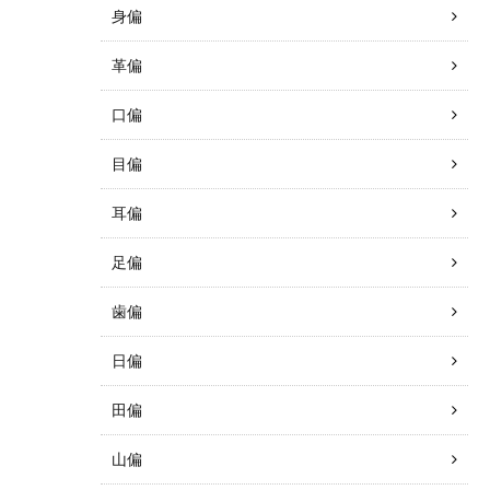
身偏
革偏
口偏
目偏
耳偏
足偏
歯偏
日偏
田偏
山偏