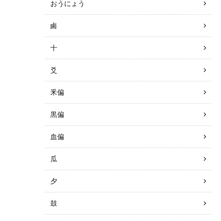
おうにょう
鹵
十
爻
釆偏
黒偏
血偏
瓜
夕
鼓