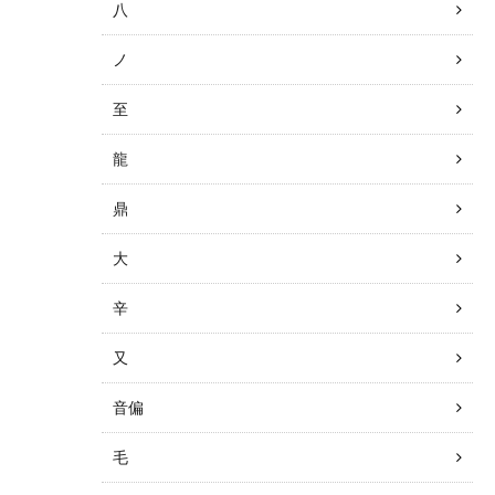
八
ノ
至
龍
鼎
大
辛
又
音偏
毛