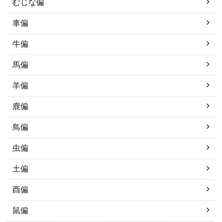
むじな偏
車偏
牛偏
馬偏
羊偏
鹿偏
鳥偏
虫偏
土偏
酉偏
鼠偏