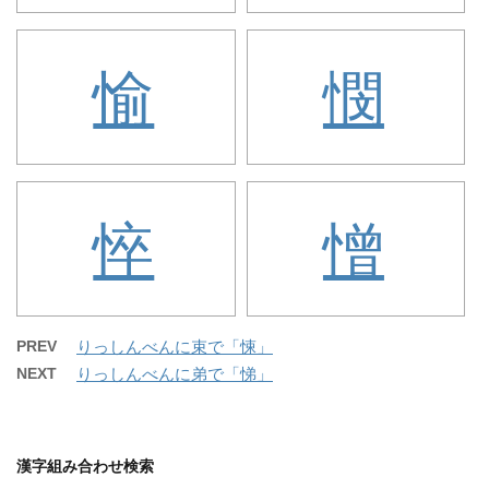
愉
憫
悴
憎
PREV
りっしんべんに束で「悚」
NEXT
りっしんべんに弟で「悌」
漢字組み合わせ検索