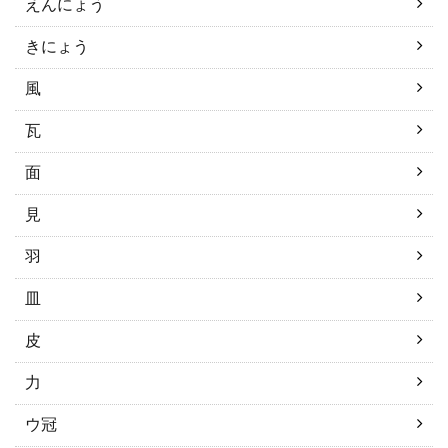
えんにょう
きにょう
風
瓦
面
見
羽
皿
皮
力
ウ冠