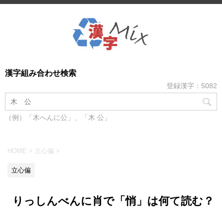
漢字組み合わせ検索
登録漢字：5082
（例）「木へんに公」、「木 公」
HOME
>
立心偏
>
立心偏
りっしんべんに肖で「悄」は何て読む？