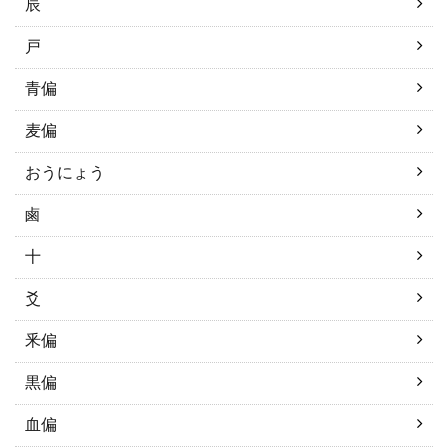
辰
戸
青偏
麦偏
おうにょう
鹵
十
爻
釆偏
黒偏
血偏