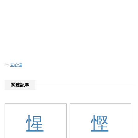
-
立心偏
関連記事
惺
慳