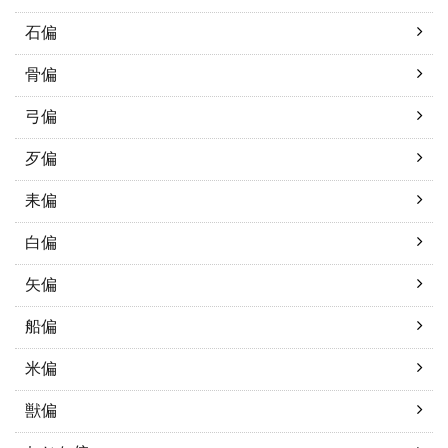
石偏
骨偏
弓偏
歹偏
耒偏
白偏
矢偏
船偏
米偏
獣偏