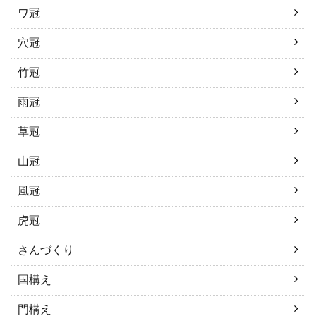
ワ冠
穴冠
竹冠
雨冠
草冠
山冠
風冠
虎冠
さんづくり
国構え
門構え