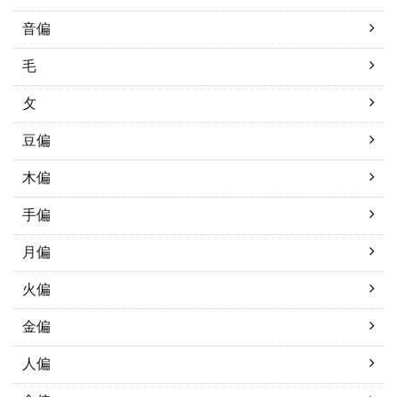
音偏
毛
攵
豆偏
木偏
手偏
月偏
火偏
金偏
人偏