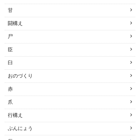
甘
闘構え
尸
臣
臼
おのづくり
赤
爪
行構え
ぶんにょう