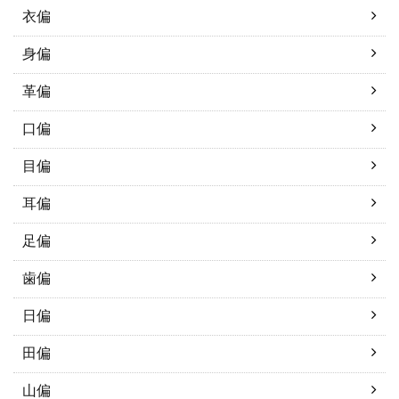
衣偏
身偏
革偏
口偏
目偏
耳偏
足偏
歯偏
日偏
田偏
山偏