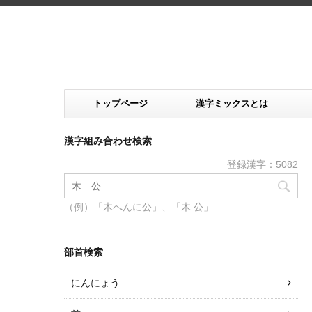
トップページ
漢字ミックスとは
漢字組み合わせ検索
登録漢字：5082
（例）「木へんに公」、「木 公」
部首検索
にんにょう