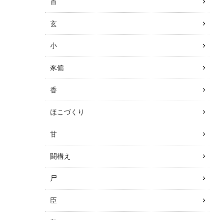
首
玄
小
豕偏
香
ほこづくり
甘
闘構え
尸
臣