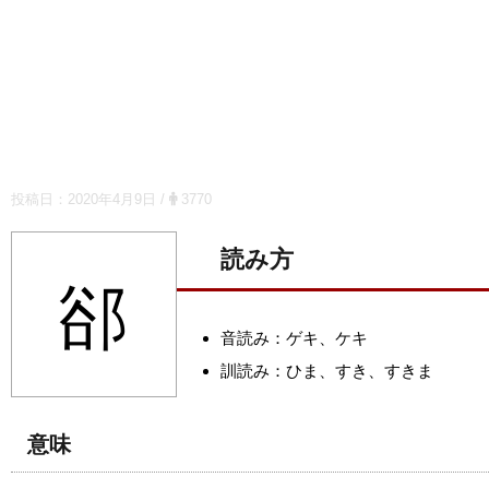
投稿日：
2020年4月9日
/
3770
読み方
郤
音読み：ゲキ、ケキ
訓読み：ひま、すき、すきま
意味