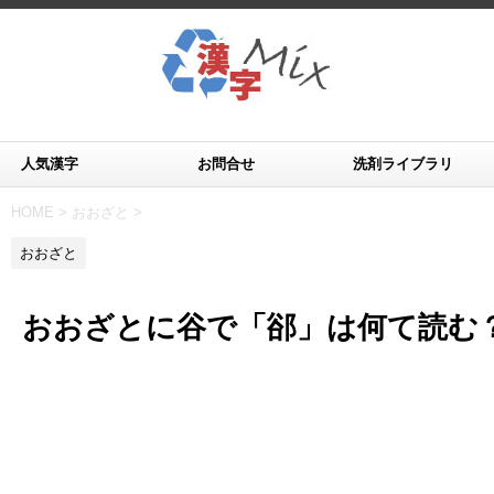
人気漢字
お問合せ
洗剤ライブラリ
HOME
>
おおざと
>
おおざと
おおざとに谷で「郤」は何て読む