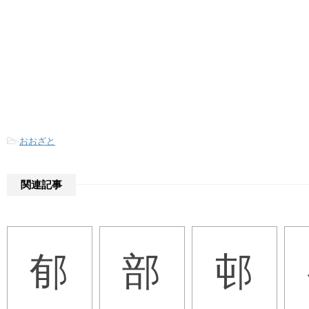
-
おおざと
関連記事
郁
部
邨