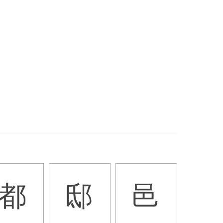
都
邸
邑