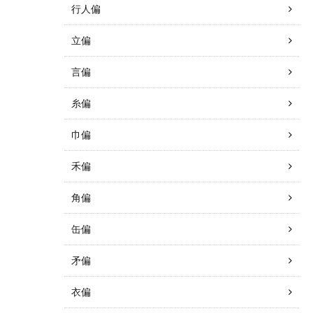
行人偏
立偏
言偏
糸偏
巾偏
禾偏
角偏
缶偏
矛偏
衣偏