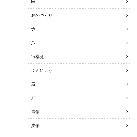
臼
おのづくり
赤
爪
行構え
ぶんにょう
辰
戸
青偏
麦偏