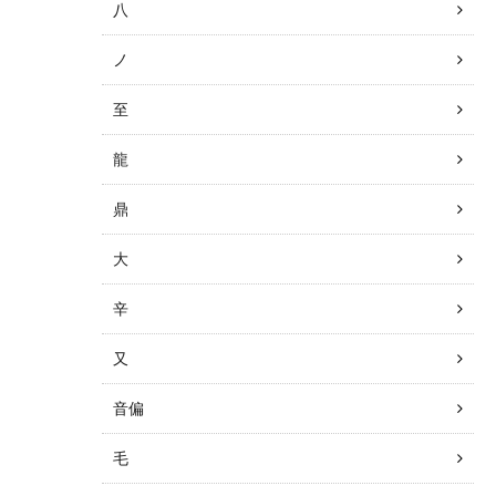
八
ノ
至
龍
鼎
大
辛
又
音偏
毛