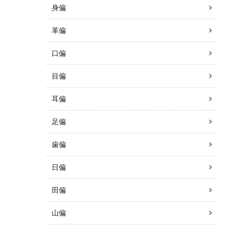
身偏
革偏
口偏
目偏
耳偏
足偏
歯偏
日偏
田偏
山偏