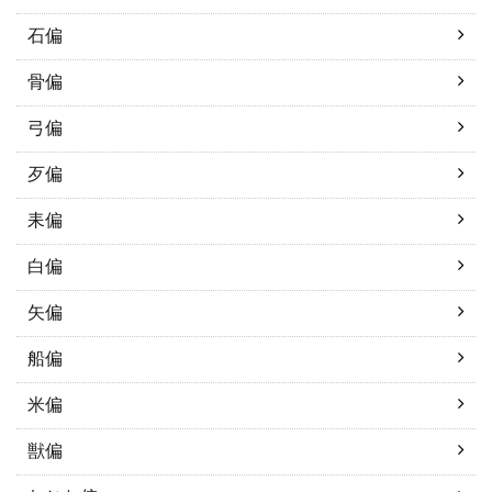
石偏
骨偏
弓偏
歹偏
耒偏
白偏
矢偏
船偏
米偏
獣偏