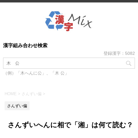
漢字組み合わせ検索
登録漢字：5082
（例）「木へんに公」、「木 公」
HOME
>
さんずい偏
>
さんずい偏
さんずいへんに相で「湘」は何て読む？