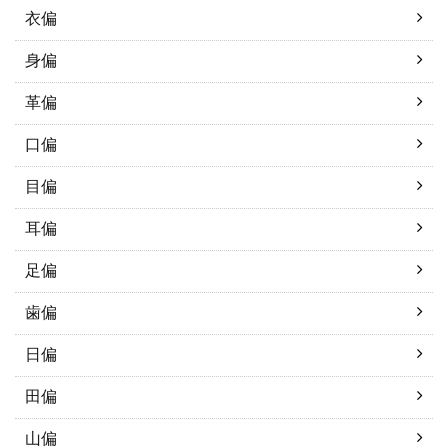
衣偏
身偏
革偏
口偏
目偏
耳偏
足偏
歯偏
日偏
田偏
山偏