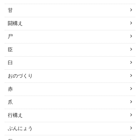
甘
闘構え
尸
臣
臼
おのづくり
赤
爪
行構え
ぶんにょう