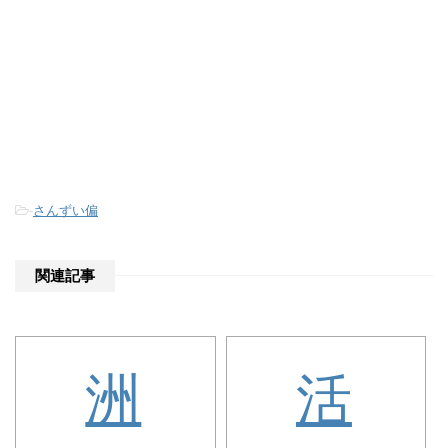
-
さんずい偏
関連記事
洲
活