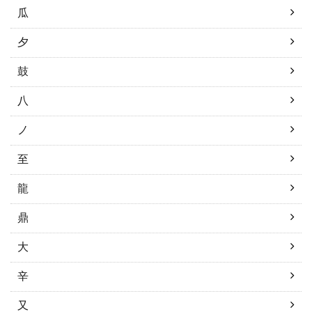
瓜
夕
鼓
八
ノ
至
龍
鼎
大
辛
又