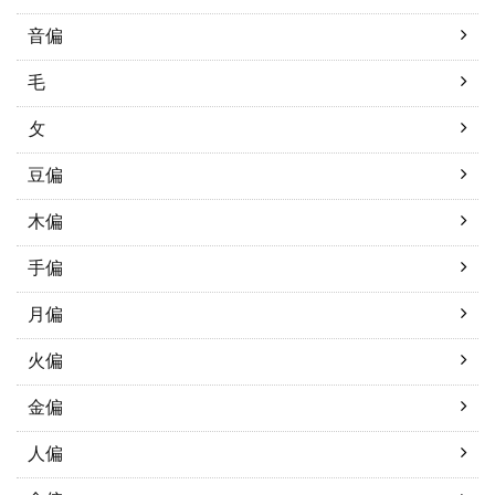
音偏
毛
攵
豆偏
木偏
手偏
月偏
火偏
金偏
人偏