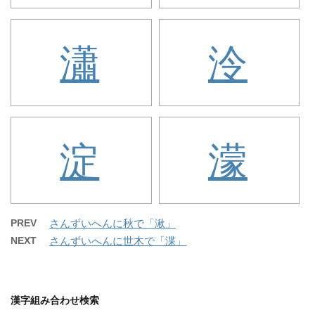
瀟
泠
淀
濛
PREV
さんずいへんに秋で「湫」
NEXT
さんずいへんに世木で「渫」
漢字組み合わせ検索