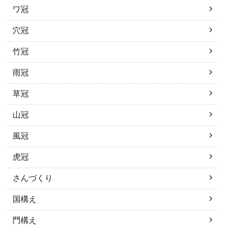
ワ冠
穴冠
竹冠
雨冠
草冠
山冠
風冠
虎冠
さんづくり
国構え
門構え