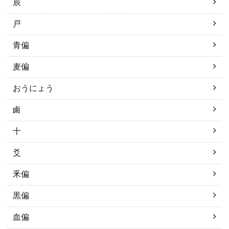
辰
戸
青偏
麦偏
おうにょう
鹵
十
爻
釆偏
黒偏
血偏