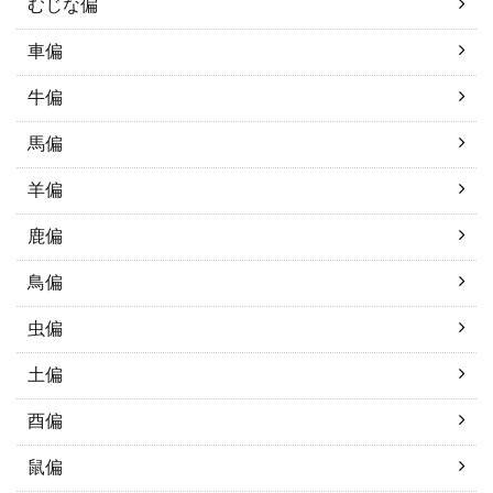
むじな偏
車偏
牛偏
馬偏
羊偏
鹿偏
鳥偏
虫偏
土偏
酉偏
鼠偏