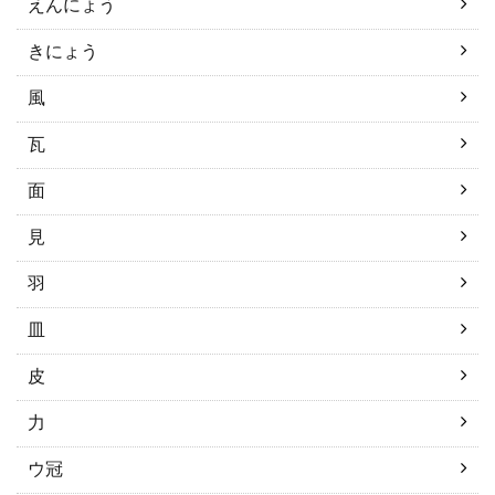
えんにょう
きにょう
風
瓦
面
見
羽
皿
皮
力
ウ冠