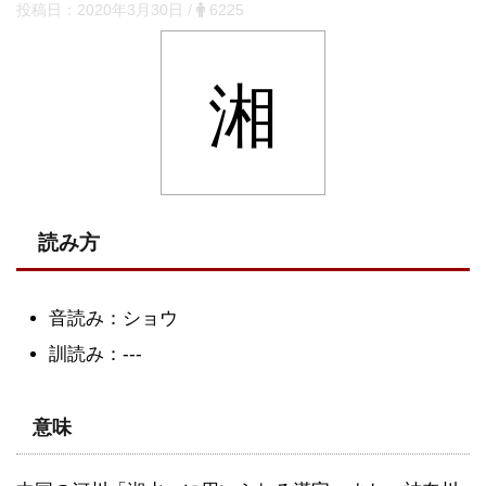
投稿日：
2020年3月30日
/
6225
湘
読み方
音読み：ショウ
訓読み：---
意味